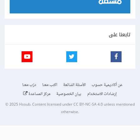
تابعنا على
عن أكاديمية حسوب
الأسئلة الشائعة
اكتب معنا
درّب معنا
إرشادات الاستخدام
بيان الخصوصية
مركز المساعدة
© 2025
Hsoub
.
Content licensed under
CC BY-NC-SA 4.0
unless mentioned
otherwise.