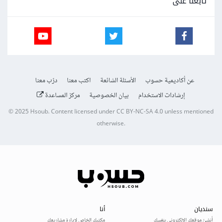
تابعنا على
عن أكاديمية حسوب
الأسئلة الشائعة
اكتب معنا
درّب معنا
إرشادات الاستخدام
بيان الخصوصية
مركز المساعدة
© 2025
Hsoub
.
Content licensed under
CC BY-NC-SA 4.0
unless mentioned
otherwise.