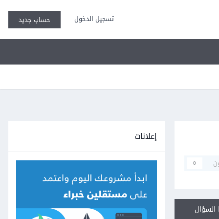
تسجيل الدخول
حساب جديد
إعلانات
ن
0
السؤال