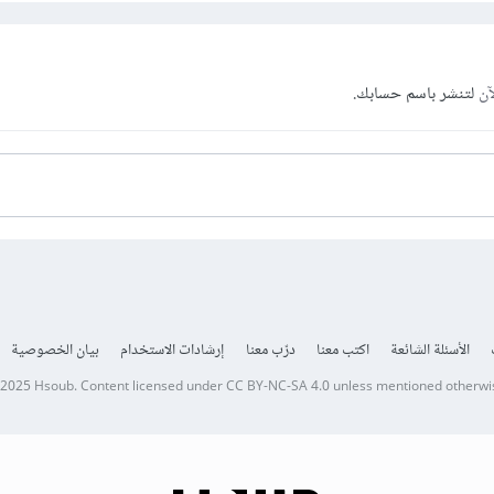
آن
لتنشر باسم حسابك.
الأسئلة الشائعة
اكتب معنا
درّب معنا
إرشادات الاستخدام
بيان الخصوصية
 2025
Hsoub
.
Content licensed under
CC BY-NC-SA 4.0
unless mentioned otherwi