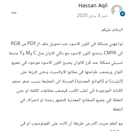
Hassan Aqil
نشر
3 يناير 2020
السلام عليكم
تواجهني مشكلة في اللون الاسود عند تحويل ملف الPDF من RGB
الى CMYK يندمج اللون الاسود مع باقي الاوان مثل C وM وY عندها
تسببلي مشكلة عند فرز الالوان يصبح اللون الاسود موجود في جميع
اللوان ويصعب طباعتها في مطابع الاوفسيت وحتى فرزها على
(البليت) او (اللوائح المعدنية) المرسلة الى المطبعة بسبب صغر حجم
الكتابة الموجودة في اغلب الكتب فيصعب مطابقت الكلمة او حتى
النقطة في جميع الصفائح المعدنية فتضهر رعشة او انحراف في
النقطة
مع العلم جربت اكثر من طريقة ان كانت على الفوتوشوب او في