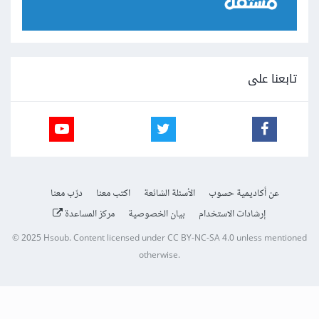
تابعنا على
عن أكاديمية حسوب
الأسئلة الشائعة
اكتب معنا
درّب معنا
إرشادات الاستخدام
بيان الخصوصية
مركز المساعدة
© 2025
Hsoub
.
Content licensed under
CC BY-NC-SA 4.0
unless mentioned
otherwise.