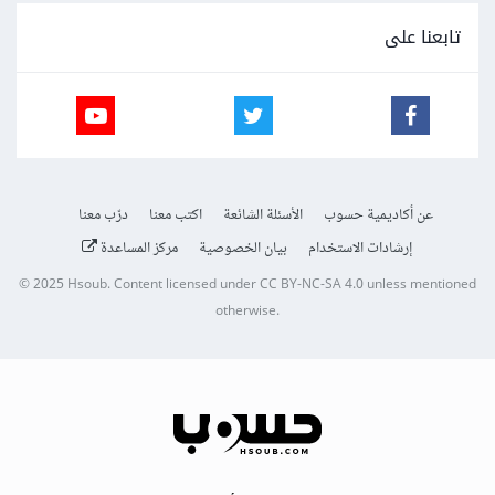
تابعنا على
عن أكاديمية حسوب
الأسئلة الشائعة
اكتب معنا
درّب معنا
إرشادات الاستخدام
بيان الخصوصية
مركز المساعدة
© 2025
Hsoub
.
Content licensed under
CC BY-NC-SA 4.0
unless mentioned
otherwise.