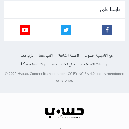
تابعنا على
عن أكاديمية حسوب
الأسئلة الشائعة
اكتب معنا
درّب معنا
إرشادات الاستخدام
بيان الخصوصية
مركز المساعدة
© 2025
Hsoub
.
Content licensed under
CC BY-NC-SA 4.0
unless mentioned
otherwise.