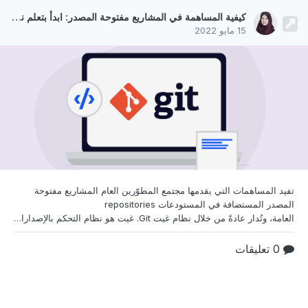
كيفية المساهمة في المشاريع مفتوحة المصدر: ابدأ بتعلم نظام Git
15 مايو 2022
تفيد المساهمات التي يقدمها مجتمع المطوّرين العام
المشاريع مفتوحة
المصدر المستضافة في المستودعات repositories
العامة، وتُدار عادةً من خلال نظام غيت Git. غيت هو نظام التحكم بالإصدارات الموزع، وهو يساعد كلًا من الأفراد والفرق على المساهمة في المشاريع البرمجية مفتوحة المصدر وتنقيحها، ويُعد نظام غيت بحد ذاته نموذجًا عن المشاريع مفتوحة المصدر؛ فهو متاحٌ للتنزيل والاستخدام مجانًا. سنناقش في هذا الدرس التعليمي فوائد المساهمة في المشاريع مفتوحة المصدر، ونتحدث عن طريقة تثبيت نظام غيت وإعداده لتت
0 تعليقات