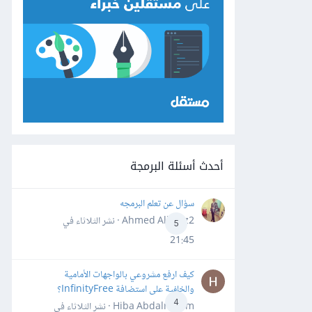
أحدث أسئلة البرمجة
سؤال عن تعلم البرمجه
Ahmed Alhafiz2 · نشر
الثلاثاء في
5
21:45
كيف ارفع مشروعي بالواجهات الأمامية
والخلفية على استضافة InfinityFree؟
4
Hiba Abdalrheem · نشر
الثلاثاء في