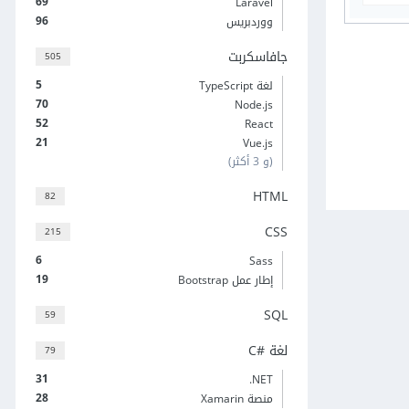
69
Laravel
96
ووردبريس
جافاسكربت
505
5
لغة TypeScript
70
Node.js
52
React
21
Vue.js
(و 3 أكثر)
HTML
82
CSS
215
6
Sass
19
إطار عمل Bootstrap
SQL
59
لغة C#‎
79
31
‎.NET
28
منصة Xamarin