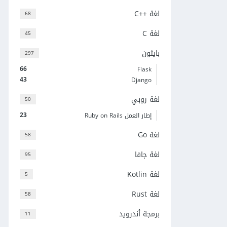
لغة C++‎
68
لغة C
45
بايثون
297
66
Flask
43
Django
لغة روبي
50
23
إطار العمل Ruby on Rails
لغة Go
58
لغة جافا
95
لغة Kotlin
5
لغة Rust
58
برمجة أندرويد
11