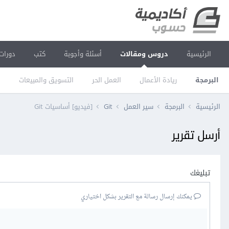
الرئيسية
دروس ومقالات
أسئلة وأجوبة
كتب
دورات
البرمجة
ريادة الأعمال
العمل الحر
التسويق والمبيعات
ا
الرئيسية
البرمجة
سير العمل
Git
[فيديو] أساسيات Git
أرسل تقرير
تبليغك
يمكنك إرسال رسالة مع التقرير بشكل اختياري