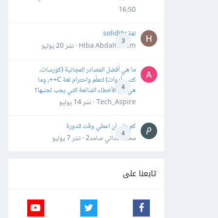
16:50
لغة solidity
3
Hiba Abdalrheem · نشر
20 يوليو
ما هي أفضل المصادر المجانية (كورسات،
كتب، أدوات) لتعلّم واحترام لغة C++، وما
4
هي أهم الأخطاء الشائعة التي يجب تجنبها؟
Tech_Aspire · نشر
14 يوليو
كم علي ان اعطي وقت للدورة
4
محمد سداتي صامد2 · نشر
7 يوليو
تابعنا على