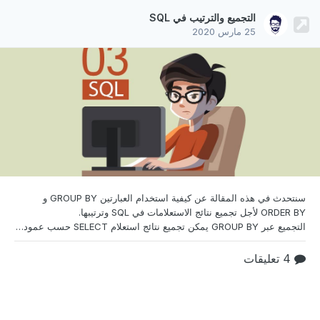
التجميع والترتيب في SQL
25 مارس 2020
سنتحدث في هذه المقالة عن كيفية استخدام العبارتين
GROUP BY و
ORDER BY لأجل تجميع نتائج الاستعلامات في SQL وترتيبها.
التجميع عبر GROUP BY يمكن تجميع نتائج استعلام SELECT حسب عمود واحد أو أكثر باستخدام عبارة ‎GROUP BY‎ والتي تُجمّع كل النتائج التي لها نفس القيمة في الأعمدة المُجمَّعة (grouped columns). وينتج عنها جدول من النتائج الجزئية، بدلًا من إرجاع نتيجة واحدة. يمكن استخدام GROUP BY مع دوال التجميع (aggregation functions) لتحديد كيفية تجميع الأعمدة باستخدام العبارة ‎HAVING‎.
4 تعليقات