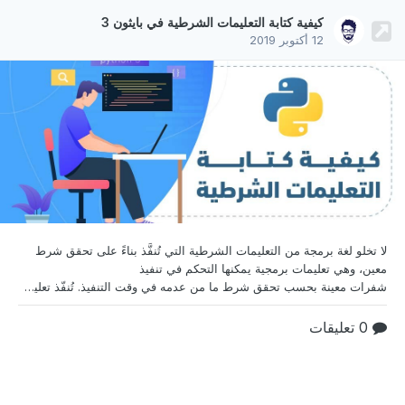
كيفية كتابة التعليمات الشرطية في بايثون 3
12 أكتوبر 2019
لا تخلو لغة برمجة من التعليمات الشرطية التي تُنفَّذ بناءً
على تحقق شرط
معين، وهي تعليمات برمجية يمكنها التحكم في تنفيذ
شفرات معينة بحسب تحقق شرط ما من عدمه في وقت التنفيذ. تُنفّذ تعليمات برامج بايثون من الأعلى إلى الأسفل، مع تنفيذ كل سطر بحسب ترتيبه. باستخدام التعليمات الشرطية، يمكن للبرامج التحقق من استيفاء شروط معينة، ومن ثم تنفيذ الشيفرة المقابلة. هذه بعض الأمثلة التي سنستخدم فيها التعليمات الشرطية: إن حصلت الطالبة على أكثر من 65٪ في الامتحان، فأعلن عن نجاحها؛ وإلا، فأعلن عن
0 تعليقات