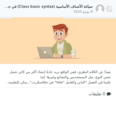
صياغة الأصناف الأساسية (Class basic syntax) في جافاسكربت
8 يونيو 2020
بعيدًا عن الكلام النظري، ففي الواقع نريد عادةً إنشاء أكثر
من كائن تحمل
نفس النوع، مثل المستخدمين والبضائع وغيرها. كما
علمنا في الفصل "الباني والعامل "new" في جافاسكربت"، يمكن للتعليمة new function القيام بهذه المهمة. ولكن، في لغة جافاسكربت الحديثة هناك بوانيٍ أكثر تقدّمًا للأصناف إذ تُتيح لنا مزايا جديدة مميّزة تفيدنا حين نُبرمج على طريقة البرمجة كائنية التوجه. صياغة الأصناف class إليك الصياغة الأساسية: class MyClass { // توابِع الصنف constructor() { ... } method1()
0 تعليقات