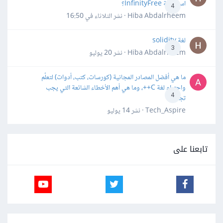
استضافة InfinityFree؟
4
Hiba Abdalrheem · نشر
الثلاثاء في 16:50
لغة solidity
3
Hiba Abdalrheem · نشر
20 يوليو
ما هي أفضل المصادر المجانية (كورسات، كتب، أدوات) لتعلّم
واحترام لغة C++، وما هي أهم الأخطاء الشائعة التي يجب
4
تجنبها؟
Tech_Aspire · نشر
14 يوليو
تابعنا على