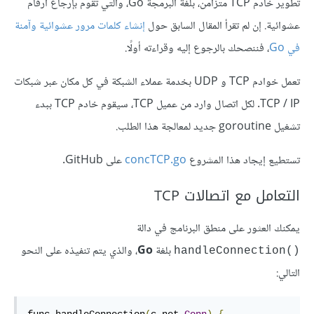
تطوير خادم TCP متزامن، بلغة البرمجة Go، والتي تقوم بإرجاع أرقام
عشوائية. إن لم تقرأ المقال السابق حول
إنشاء كلمات مرور عشوائية وآمنة
في Go
، فننصحك بالرجوع إليه وقراءته أولًا.
تعمل خوادم TCP و UDP بخدمة عملاء الشبكة في كل مكان عبر شبكات
TCP / IP. لكل اتصال وارد من عميل TCP، سيقوم خادم TCP ببدء
تشغيل goroutine جديد لمعالجة هذا الطلب.
تستطيع إيجاد هذا المشروع
concTCP.go
على GitHub.
التعامل مع اتصالات TCP
يمكنك العثور على منطق البرنامج في دالة
بلغة
Go
، والذي يتم تنفيذه على النحو
()handleConnection
التالي: