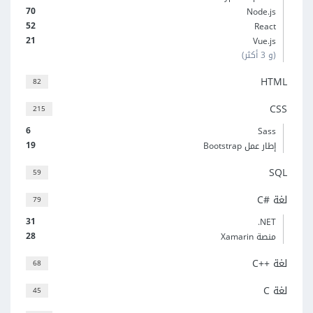
70
Node.js
52
React
21
Vue.js
(و 3 أكثر)
HTML
82
CSS
215
6
Sass
19
إطار عمل Bootstrap
SQL
59
لغة C#‎
79
31
‎.NET
28
منصة Xamarin
لغة C++‎
68
لغة C
45