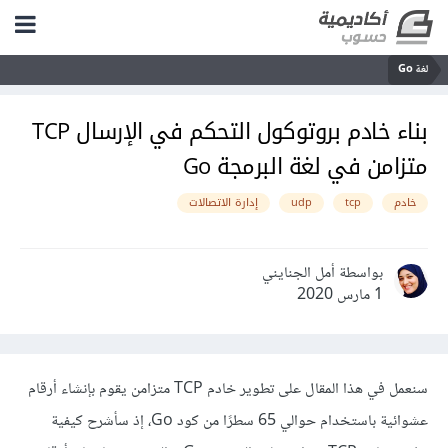
لغة Go
بناء خادم بروتوكول التحكم في الإرسال TCP
متزامن في لغة البرمجة Go
خادم
tcp
udp
إدارة الاتصالات
بواسطة أمل الجنايني
1 مارس 2020
سنعمل في هذا المقال على تطوير خادم TCP متزامن يقوم بإنشاء أرقام
عشوائية باستخدام حوالي 65 سطرًا من كود Go، إذ سأشرح كيفية