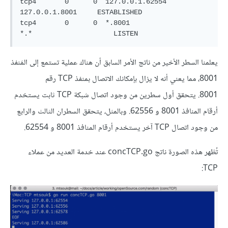
tcp4       0      0  127.0.0.1.62554        
127.0.0.1.8001     ESTABLISHED

tcp4       0      0  *.8001                 
يعلمنا السطر الأخير من ناتج الأمر السابق أن هناك عملية تستمع إلى المَنفذ
8001، مما يعني أنه لا يزال بإمكانك الاتصال بمنفذ TCP رقم
8001. يتحقق أول سطرين من وجود اتصال شبكة TCP ثابت يستخدم
أرقام المنافذ 8001 و 62556. وبالمثل، يتحقق السطران الثالث والرابع
من وجود اتصال TCP آخر يستخدم أرقام المنافذ 8001 و 62554.
تُظهر هذه الصورة ناتج concTCP.go عند خدمة العديد من عملاء
TCP: