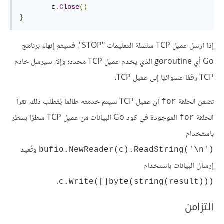
        c
.
Close
()
}
إذا أرسل عميل TCP سلسلة التعليمات "STOP"، فسيتم إنهاء برنامج
Go أي goroutine الذي يخدم عميل TCP محدد؛ وإلا، سيرسل خادم
TCP رقمًا عشوائيًا إلى عميل TCP.
تضمن الحلقة
أن عميل TCP سيتم خدمته طالما يُتَطلب ذلك. تقرأ
for
الحلقة
الموجودة في كود Go البيانات من عميل TCP سطرًا بسطر
for
باستخدام
وتُعيد
('bufio.NewReader(c).ReadString('\n
إرسال البيانات باستخدام
.
(((c.Write([]byte(string(result
التزامن