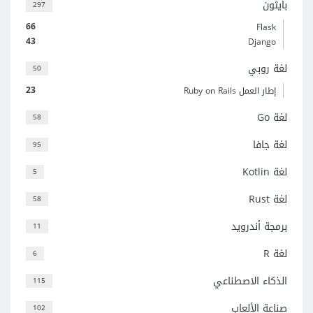
بايثون
297
66
Flask
43
Django
لغة روبي
50
23
إطار العمل Ruby on Rails
لغة Go
58
لغة جافا
95
لغة Kotlin
5
لغة Rust
58
برمجة أندرويد
11
لغة R
6
الذكاء الاصطناعي
115
صناعة الألعاب
102