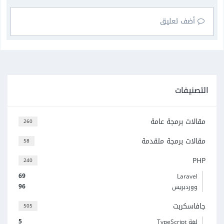
أضف تعليق
التصنيفات
مقالات برمجة عامة
260
مقالات برمجة متقدمة
58
PHP
240
69
Laravel
96
ووردبريس
جافاسكربت
505
5
لغة TypeScript