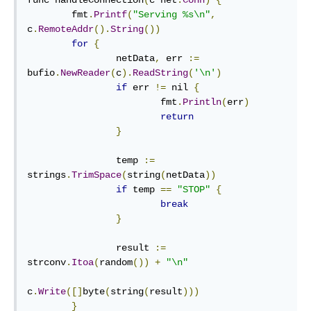
func handleConnection
(
c net
.
Conn
)
{
        fmt
.
Printf
(
"Serving %s\n"
,
c
.
RemoteAddr
().
String
())
for
{
                netData
,
 err 
:=
bufio
.
NewReader
(
c
).
ReadString
(
'\n'
)
if
 err 
!=
 nil 
{
                        fmt
.
Println
(
err
)
return
}
                temp 
:=
strings
.
TrimSpace
(
string
(
netData
))
if
 temp 
==
"STOP"
{
break
}
                result 
:=
strconv
.
Itoa
(
random
())
+
"\n"
c
.
Write
([]
byte
(
string
(
result
)))
}