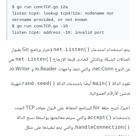
$ go run concTCP.go 12a

listen tcp4: lookup tcp4/12a: nodename nor 
servname provided, or not known

$ go run concTCP.go -10

يتم استخدام استدعاء
لإخبار برنامج Go بقبول
()net.Listen
اتصالات الشبكة وبالتالي كخادم. قيمة الإرجاع
هي
()net.Listen
من النوع net.Conn، والتي تنفذ واجهات io.Reader و io.Writer.
تقوم الدالة
أيضًا باستدعاء الدالة
لتهيئة
()rand.seed
()main
مُنشئ الأرقام العشوائية.
أخيرًا، تُتيح حلقة for للبرنامج الحفاظ على قبول عملاء TCP الجدد
باستخدام
والتي سيتم معالجتها بواسطة نسخ الدالة
()accept
، والتي يتم تنفيذها على شكل
()handleConnection