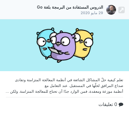
الدروس المستفادة من البرمجة بلغة Go
29 مايو 2020
تعلم كيفية حلّ المشاكل الشائعة في أنظمة المعالجة
المتزامنة وتفادى
صداع المرافق لحلّها في المستقبل. عند التعامل مع
أنظمة موزعة ومعقدة، فمن الوارد جدًا أن تحتاج للمعالجة المتزامنة. ولكن لن يكون بناء شبكة عالمية خاصة توجه الحزم ديناميكيًا بدقة تصلّ للملّي ثانية أمرًا ممكنًا بدون نظام شديد التزامن. يعتمد هذا التوجيه الديناميكي على حالة الشبكة، وبينما توجد العديد من المعاملات الّتي يجب مراعاتها في هذا الأمر، سينصبُ تركيزنا على مقاييس الارتباط. في سياق الحالة الّتي سنناقشها، يمكن أن تكون مقاييس ا
0 تعليقات