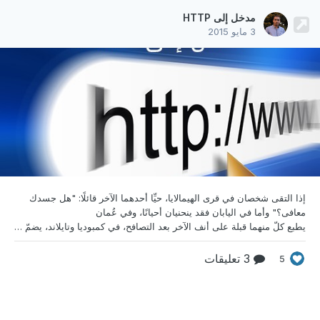
مدخل إلى HTTP
3 مايو 2015
إذا التقى شخصان في قرى الهيمالايا، حيِّا أحدهما الآخر
قائلًا: "هل جسدك
معافى؟" وأما في اليابان فقد ينحنيان أحيانًا، وفي عُمان
يطبع كلّ منهما قبلة على أنف الآخر بعد التصافح، في كمبوديا وتايلاند، يضمّ كلّ منهما يديه وكأنّه يدعو. كل هذه الوسائل هي "بروتوكولات" للتواصل، أي سلسلة بسيطة من الرموز ذات المعنى والّتي تمهّد لتبادل حديث مُفيد. في عالم الويب، لدينا بروتوكول فعّال جدًّا على مستوى التّطبيقات يُمهّد الحواسيب حول العالم لتبادل الأحاديث النّافعة، واسمه Hypertext Transfer Protocol، أو HTTP ا
3 تعليقات
5