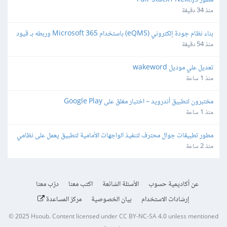
مطور Full-Stack / Next.js
منذ 34 دقيقة
بناء نظام جودة إلكتروني (eQMS) باستخدام Microsoft 365 وربطه بـ قيود 
(Qoyod)
منذ 54 دقيقة
تعديل علي موديل wakeword
منذ 1 ساعة
مختبرون لتطبيق أندرويد – اختبار مغلق على Google Play
منذ 1 ساعة
مطور تطبيقات جوال محترف لتنفيذ الواجهات الأمامية لتطبيق يعمل على نظامي  
Android   iOٍS
منذ 2 ساعة
عن أكاديمية حسوب
الأسئلة الشائعة
اكتب معنا
درّب معنا
إرشادات الاستخدام
بيان الخصوصية
مركز المساعدة
© 2025
Hsoub
.
Content licensed under
CC BY-NC-SA 4.0
unless mentioned