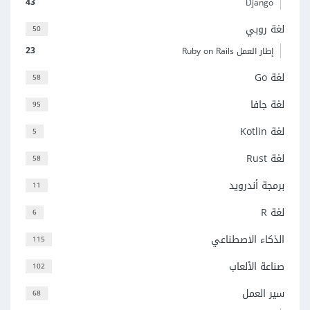
43
Django
لغة روبي
50
23
إطار العمل Ruby on Rails
لغة Go
58
لغة جافا
95
لغة Kotlin
5
لغة Rust
58
برمجة أندرويد
11
لغة R
6
الذكاء الاصطناعي
115
صناعة الألعاب
102
سير العمل
68