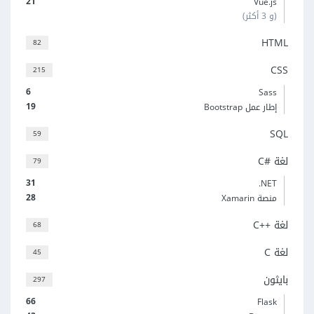
21
Vue.js
(و 3 أكثر)
HTML
82
CSS
215
6
Sass
19
إطار عمل Bootstrap
SQL
59
لغة C#‎
79
31
‎.NET
28
منصة Xamarin
لغة C++‎
68
لغة C
45
بايثون
297
66
Flask