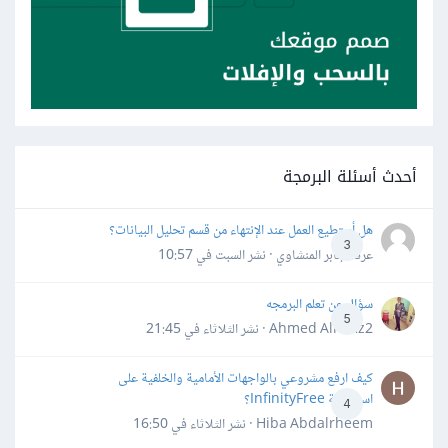
أحدث أسئلة البرمجة
هل أستطيع العمل عند الإنتهاء من قسم تحليل البيانات؟
3
عرفه جابر المنشاوي · نشر
السبت في 10:57
سؤال عن تعلم البرمجه
5
Ahmed Alhafiz2 · نشر
الثلاثاء في 21:45
كيف ارفع مشروعي بالواجهات الأمامية والخلفية على
استضافة InfinityFree؟
4
Hiba Abdalrheem · نشر
الثلاثاء في 16:50