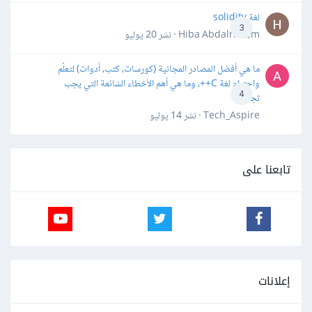
لغة solidity
3
Hiba Abdalrheem · نشر
20 يوليو
ما هي أفضل المصادر المجانية (كورسات، كتب، أدوات) لتعلّم
واحترام لغة C++، وما هي أهم الأخطاء الشائعة التي يجب
4
تجنبها؟
Tech_Aspire · نشر
14 يوليو
تابعنا على
إعلانات