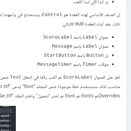
زر ابدأ لكي تبدأ اللعب
إن الصنف اﻷساسي لهذه العقدة هو
، وسنحتاج في واجهتنا ل
Control
ثلاث عقد أبناء للعقدة
كالتالي:
HUD
عنوان
باسم
ScoreLabel
Label
عنوان
باسم
Message
Label
زر
باسم
StartButton
Button
مؤقت
باسم
MessageTimer
Timer
انقر على العنوان
ثم اكتب رقمًا في الحقل
ضمن ال
Text
ScoreLabel
Overridesثم Fonts ثم Font ثم اختر "تحميل" واختر الملف "Xolonium-Regular.ttf":