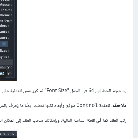
زد حجم الخط إلى 64 في الحقل "Font Size" ثم كرر نفس العملية على العنوان اﻵخر وعلى الزر في المشهد.
ملاحظة
: للعقدة
موقع وأبعاد لكنها تمتلك أيضًا ما يُعرف بالمربط Anchor الذي يحدد نقطة اﻷصل، وهي النقطة المرجعية لحواف
Control
رتب العقد كما في لقطة الشاشة التالية، وبإمكانك سحب العقد إلى المكان ال