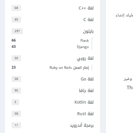
لغة C++‎
68
عليك إنشاء
لغة C
45
بايثون
297
66
Flask
43
Django
لغة روبي
50
23
إطار العمل Ruby on Rails
وغير
لغة Go
58
 كالتالي: في نافذة الفاحص وتحت اللوحة انقر على Theme
لغة جافا
95
لغة Kotlin
5
لغة Rust
58
برمجة أندرويد
11