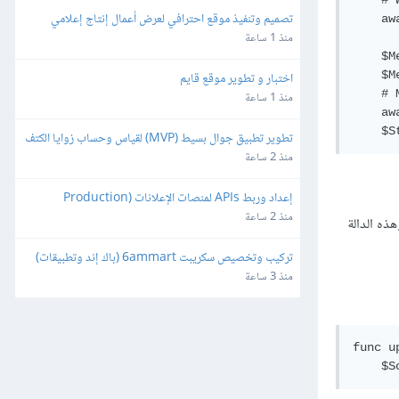
    # 
تصميم وتنفيذ موقع احترافي لعرض أعمال إنتاج إعلامي
    aw
منذ 1 ساعة
    $M
    $M
اختبار و تطوير موقع قايم
    # 
منذ 1 ساعة
    aw
تطوير تطبيق جوال بسيط (MVP) لقياس وحساب زوايا الكتف
منذ 2 ساعة
إعداد وربط APIs لمنصات الإعلانات (Production 
Ready)
منذ 2 ساعة
ذه الدالة
تركيب وتخصيص سكريبت 6ammart (باك إند وتطبيقات) 
ورفعه على السيرفر والمتجر
منذ 3 ساعة
func u