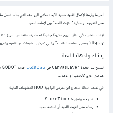
آخر ما يلزمنا ﻹكمال اللعبة ثنائية الأبعاد تفادي الزواحف التي بدأنا العمل ع
مثل النتيجة أو عبارة "انتهت اللعبة" وزر ﻹعادة اللعب.
لهذا سننشىء في مقال اليوم مشهدًا جديدًا ثم نضيف عقدة من النوع
yer
display" بمعنى "شاشة المقدمة" والتي تعرض معلومات عن اللعبة وتظهر على شكل طبقة فوق نافذة عرض اللعبة.
إنشاء واجهة اللعبة
تسمح لك العقدة
في
محرك الألعاب
جو
CanvasLayer
عناصر أخرى كاللاعب أو اﻷعداء.
في لعبتنا الحالة، نحتاج لأن تعرض الواجهة HUD المعلومات التالية:
النتيجة وتغيّرها
ScoreTimer
رسالة مثل انتهت اللعبة أو استعد للعب