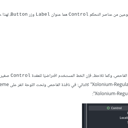
نوعين من عناصر التحكم
هما عنوان
وزر
، لهذا 
Button
Label
Control
فاحص، وكما تلاحظ، فإن الخط المستخدم افتراضيًا للعقدة
صغير 
Control
مناسب، لذلك سنستخدم خطًا موجودًا ضمن المجلد "font" يُدعى "Xolonium-Regular.ttf"