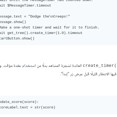
Wait until the MessageTimer has counted down.

ait $MessageTimer.timeout

essage.text = "Dodge the\nCreeps!"

essage.show()

Make a one-shot timer and wait for it to finish.

ait get_tree().create_timer(1.0).timeout

العائدة لشجرة المشاهد بدلًا من استخدام عقدة مؤقت. وه
()creat
ها الانتظار قليلًا قبل عرض زر "إبدأ".
pdate_score(score):
