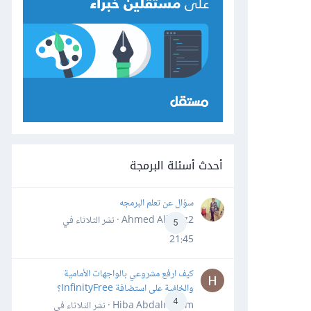
أحدث أسئلة البرمجة
سؤال عن تعلم البرمجه
Ahmed Alhafiz2 · نشر
الثلاثاء في
5
21:45
كيف ارفع مشروعي بالواجهات الأمامية
والخلفية على استضافة InfinityFree؟
4
Hiba Abdalrheem · نشر
الثلاثاء في