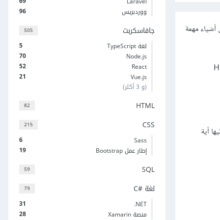
69
Laravel
96
ووردبريس
use المخصصة عرض أشياء مهمة
جافاسكربت
505
5
لغة TypeScript
70
Node.js
52
React
Head
21
Vue.js
(و 3 أكثر)
HTML
82
CSS
215
يها أية
6
Sass
19
إطار عمل Bootstrap
SQL
59
لغة C#‎
79
31
‎.NET
28
منصة Xamarin