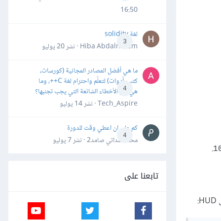
16:50
لغة solidity
3
Hiba Abdalrheem · نشر
20 يوليو
ما هي أفضل المصادر المجانية (كورسات،
كتب، أدوات) لتعلّم واحترام لغة C++، وما
4
هي أهم الأخطاء الشائعة التي يجب تجنبها؟
Tech_Aspire · نشر
14 يوليو
كم علي ان اعطي وقت للدورة
4
محمد سداتي صامد2 · نشر
7 يوليو
.
1
تابعنا على