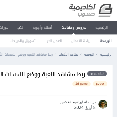
الرئيسية
دروس ومقالات
أسئلة وأجوبة
كتب
دورات
البرمجة
ريادة الأعمال
العمل الحر
التسويق والمبيعات
ا
الرئيسية
البرمجة
صناعة الألعاب
ربط مشاهد اللعبة ووضع اللمسات اﻷخيرة
ربط مشاهد اللعبة ووضع اللمسات اﻷخيرة
تعلم جودو
2d_game
godot
بواسطة ابراهيم الخضور
8 أبريل 2024