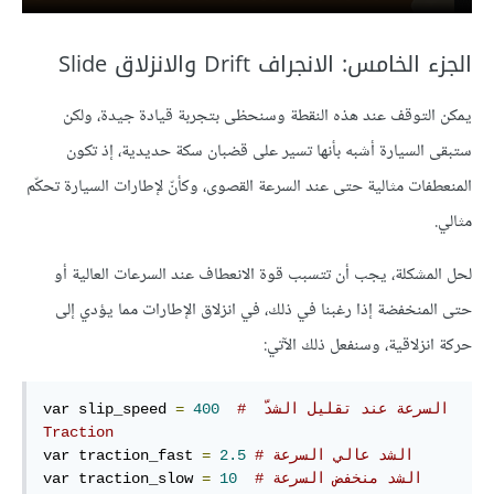
الجزء الخامس: الانجراف Drift والانزلاق Slide
يمكن التوقف عند هذه النقطة وسنحظى بتجربة قيادة جيدة، ولكن
ستبقى السيارة أشبه بأنها تسير على قضبان سكة حديدية، إذ تكون
المنعطفات مثالية حتى عند السرعة القصوى، وكأنّ لإطارات السيارة تحكّم
مثالي.
لحل المشكلة، يجب أن تتسبب قوة الانعطاف عند السرعات العالية أو
حتى المنخفضة إذا رغبنا في ذلك، في انزلاق الإطارات مما يؤدي إلى
حركة انزلاقية، وسنفعل ذلك الآتي:
# السرعة عند تقليل الشدّ‫ 
400
=
var slip_speed 
Traction
# الشد عالي السرعة
2.5
=
var traction_fast 
# الشد منخفض السرعة
10
=
var traction_slow 