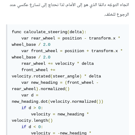
اتجاه التوجّه دائمًا الذي هو إلى الأمام، لذا نحتاج إلى تسارع عكسي عند
الرجوع للخلف.
func calculate_steering
(
delta
):
    var rear_wheel 
=
 position 
-
 transform
.
x 
*
wheel_base 
/
2.0
    var front_wheel 
=
 position 
+
 transform
.
x 
*
wheel_base 
/
2.0
    rear_wheel 
+=
 velocity 
*
 delta

    front_wheel 
+=
velocity
.
rotated
(
steer_angle
)
*
 delta

    var new_heading 
=
(
front_wheel 
-
rear_wheel
).
normalized
()
    var d 
=
new_heading
.
dot
(
velocity
.
normalized
())
if
 d 
>
0
:
        velocity 
=
 new_heading 
*
velocity
.
length
()
if
 d 
<
0
:
        velocity 
=
-
new_heading 
*