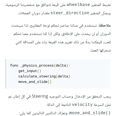
نضبط المتغير
على قيمة تتوافق مع شخصيتنا الرسومية،
wheelbase
ويمثّل المتغير
مقدار دوران العجلات.
steer_direction
ملاحظة
: نستخدم في مثالنا عناصر تحكم لوحة المفاتيح، لذا سيحدث
الدوران أو لن يحدث على الإطلاق، ولكن إذا كنا تستخدم عصا تحكم
للعب، فيمكننا بدلًا من ذلك تغيير هذه القيمة بناءً على المسافة التي
تتحركها العصا.
func _physics_process
(
delta
):
    get_input
()
    calculate_steering
(
delta
)
    move_and_slide
()
يجب التحقق من الإدخال وحساب التوجيه Steering في كل إطار، ثم
نمرّر السرعة
الناتجة إلى الدالة
velocity
، ونعرّف الدالتين التاليتين كما يلي:
move_and_slide()‎