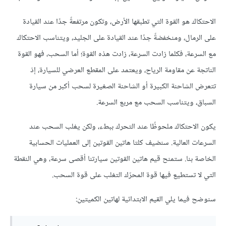
الاحتكاك هو القوة التي تطبقها الأرض، وتكون مرتفعةً جدًا عند القيادة
على الرمال، ومنخفضةً جدًا عند القيادة على الجليد، ويتناسب الاحتكاك
مع السرعة، فكلما زادت السرعة، زادت هذه القوة؛ أما السحب، فهو القوة
الناتجة عن مقاومة الرياح، ويعتمد على المقطع العرضي للسيارة، إذ
تتعرض الشاحنة الكبيرة أو الشاحنة الصغيرة لسحب أكبر من سيارة
السباق، ويتناسب السحب مع مربع السرعة.
يكون الاحتكاك ملحوظًا عند التحرك ببطء، ولكن يغلب السحب عند
السرعات العالية. سنضيف كلتا هاتين القوتين إلى العمليات الحسابية
الخاصة بنا. ستمنح قيم هاتين القوتين سيارتنا أقصى سرعة، وهي النقطة
التي لا تستطيع فيها قوة المحرّك التغلب على قوة السحب.
سنوضح فيما يلي القيم الابتدائية لهاتين الكميتين: