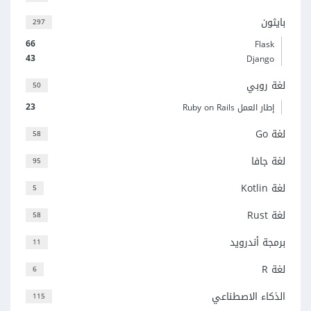
بايثون
297
66
Flask
43
Django
لغة روبي
50
23
إطار العمل Ruby on Rails
لغة Go
58
لغة جافا
95
لغة Kotlin
5
لغة Rust
58
برمجة أندرويد
11
لغة R
6
الذكاء الاصطناعي
115