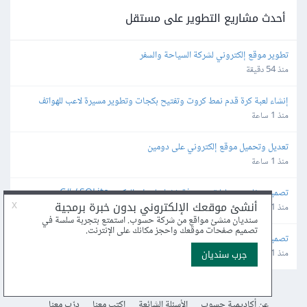
أحدث مشاريع التطوير على مستقل
تطوير موقع إلكتروني لشركة السياحة والسفر
منذ 54 دقيقة
إنشاء لعبة كرة قدم نمط كروت وتفتيح بكجات وتطوير مسيرة لاعب للهواتف
منذ 1 ساعة
تعديل وتحميل موقع إلكتروني على دومين
منذ 1 ساعة
تصميم برنامج حسابات وصيرفة خفيف لسطح المكتب C# / SQLite
منذ 1 ساعة
تصميم قرية كاملة للعبة موبايل 2D Isometric Fantasy
منذ 1 ساعة
عن أكاديمية حسوب
الأسئلة الشائعة
اكتب معنا
درّب معنا