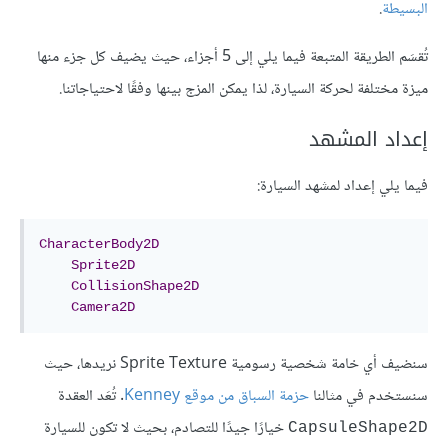
البسيطة
.
تُقسَم الطريقة المتبعة فيما يلي إلى 5 أجزاء، حيث يضيف كل جزء منها
ميزة مختلفة لحركة السيارة، لذا يمكن المزج بينها وفقًا لاحتياجاتنا.
إعداد المشهد
فيما يلي إعداد لمشهد السيارة:
CharacterBody2D
Sprite2D
CollisionShape2D
Camera2D
سنضيف أي خامة شخصية رسومية Sprite Texture نريدها، حيث
سنستخدم في مثالنا
حزمة السباق من موقع Kenney
. تُعَد العقدة
خيارًا جيدًا للتصادم، بحيث لا تكون للسيارة
CapsuleShape2D