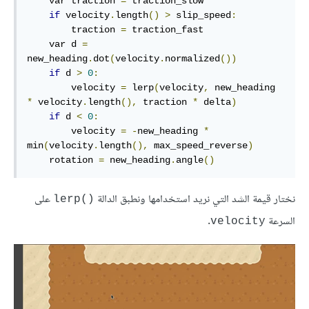
    var traction 
=
 traction_slow

if
 velocity
.
length
()
>
 slip_speed
:
        traction 
=
 traction_fast

    var d 
=
new_heading
.
dot
(
velocity
.
normalized
())
if
 d 
>
0
:
        velocity 
=
 lerp
(
velocity
,
 new_heading 
*
 velocity
.
length
(),
 traction 
*
 delta
)
if
 d 
<
0
:
        velocity 
=
-
new_heading 
*
min
(
velocity
.
length
(),
 max_speed_reverse
)
    rotation 
=
 new_heading
.
angle
()
نختار قيمة الشد التي نريد استخدامها ونطبق الدالة
على
lerp()‎
السرعة
.
velocity