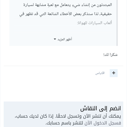
المبتدئون من إنشاء شيءٍ يتعامل مع لعبةٍ مشابهة لسيارة
حقيقية، لذا سنذكر بعض الأخطاء الشائعة التي قد تظهر في
ألعاب السيارات للهواة:
لا تدور السيارة حول مركزها، إذ لا تنزلق Slide عجلات
أظهر المزيد
السيارة الخلفية من جانب إلى آخر إلّا في حالة الانجراف
Drifting، وسنتحدث عن ذلك لاحقًا
شكرا لك!
لا يمكن للسيارة أن تستدير إلا عندما تتحرك، إذ لا يمكنها
اقتباس
الدوران في مكانها
السيارة ليست قطارًا، فهي ليست على قضبان سكة حديدية،
لذا يجب أن تتضمن الاستدارة بسرعات عالية بعض الانزلاق أو
انضم إلى النقاش
الانجراف
يمكنك أن تنشر الآن وتسجل لاحقًا. إذا كان لديك حساب،
فسجل الدخول الآن
لتنشر باسم حسابك.
في عالم المراهنات الإلكترونية، البحث عن شركات تقدم