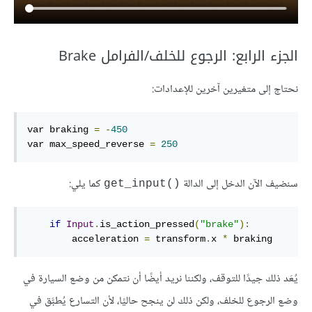
الجزء الرابع: الرجوع للخلف/الفرامل Brake
نحتاج إلى متغيرين آخرين للإعدادات:
var braking 
=
-
450
var max_speed_reverse 
=
250
سنضيف الآن الدخل إلى الدالة
كما يلي:
get_input()‎
if
Input
.
is_action_pressed
(
"brake"
):
        acceleration 
=
 transform
.
x 
*
 braking
يُعَد ذلك جيدًا للتوقف، ولكننا نريد أيضًا أن نتمكن من وضع السيارة في
وضع الرجوع للخلف، ولكن ذلك لن ينجح حاليًا، لأن التسارع يُطبَّق في