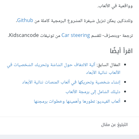
وواقعية في الألعاب.
وللتذكير، يمكن تنزيل شيفرة المشروع البرمجية كاملة من
Github
.
ترجمة -وبتصرّف- للقسم
Car steering
من توثيقات Kidscancode.
اقرأ أيضًا
المقال السابق:
آلية الالتفاف حول الشاشة وتحريك الشخصيات في
الألعاب ثنائية الأبعاد
إنشاء شخصية وتحريكها في ألعاب المنصات ثنائية الأبعاد
دليلك الشامل إلى برمجة الألعاب
ألعاب الفيديو: تطورها وأهميتها وخطوات برمجتها
التبليغ عن مقال