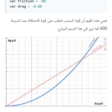
var friction 
=
-
55
var drag 
=
-
0.06
تعني هذه القيم أن قوة السحب تتغلب على قوة الاحتكاك عند السرعة
600 كما نرى في هذا الرسم البياني: