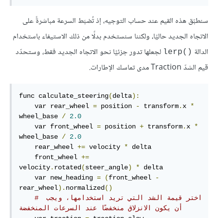
سنطبّق هذه القيم عند حساب التوجيه، إذ تُضبَط السرعة مباشرةً على
الاتجاه الجديد حاليًا، ولكننا سنستخدم بدلًا من ذلك الاستيفاء باستخدام
الدالة
لجعلها تدور جزئيًا نحو الاتجاه الجديد فقط، وستحدّد
lerp()‎
قيم الشدّ Traction مدى تماسك الإطارات.
func calculate_steering
(
delta
):
    var rear_wheel 
=
 position 
-
 transform
.
x 
*
wheel_base 
/
2.0
    var front_wheel 
=
 position 
+
 transform
.
x 
*
wheel_base 
/
2.0
    rear_wheel 
+=
 velocity 
*
 delta

    front_wheel 
+=
velocity
.
rotated
(
steer_angle
)
*
 delta

    var new_heading 
=
(
front_wheel 
-
rear_wheel
).
normalized
()
# اختر قيمة الشد التي تريد استخدامها، ويجب 
أن يكون الانزلاق منخفضًا عند السرعات المنخفضة