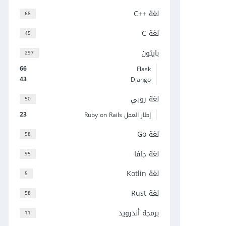
لغة C++‎
68
لغة C
45
بايثون
297
66
Flask
43
Django
لغة روبي
50
23
إطار العمل Ruby on Rails
لغة Go
58
لغة جافا
95
لغة Kotlin
5
لغة Rust
58
برمجة أندرويد
11