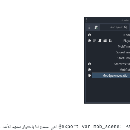
التي تسمح لنا باختيار مشهد اﻷعداء 
export var mob_scene: Pa