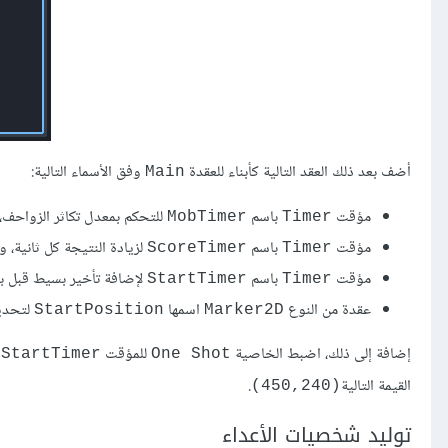
أضف بعد ذلك العقد التالية كأبناء للعقدة
وفق اﻷسماء التالية:
Main
مؤقت
باسم
للتحكم بمعدل تكاثر الزواحف
MobTimer
Timer
مؤقت
باسم
لزيادة النتيجة كل ثانية،
ScoreTimer
Timer
مؤقت
باسم
لإضافة تأخير بسيط قبل ب
StartTimer
Timer
عقدة من النوع
اسمها
لتحديد
StartPosition
Marker2D
إضافة إلى ذلك، اضبط الخاصية
للمؤقت
ع
StartTimer
One Shot
القيمة التالية
.
(450,240)
توليد شخصيات الأعداء