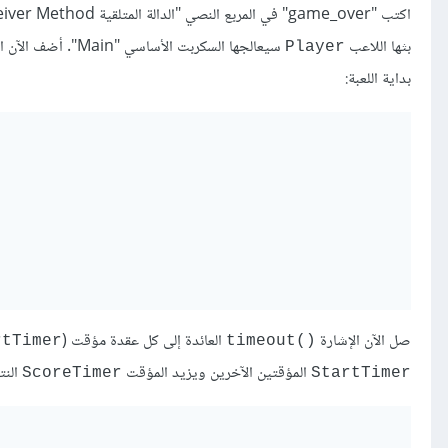
اكتب "game_over" في المربع النصي "الدالة المتلقية Receiver Method" أسفل النافذة ثم انقر زر "وصل Connect". وما سيحدث اﻵن أن اﻹشارة
بثها اللاعب
سيعالجها السكربت اﻷساسي "Main". أضف اﻵن الشيفرة التالية إلى الدالة الجديدة، وأضف أيضًَا الدالة
Player
بداية اللعبة:
صل اﻵن اﻹشارة
العائدة إلى كل عقدة مؤقت (
rtTimer
()timeout
المؤقتين الآخرين ويزيد المؤقت
النتي
ScoreTimer
StartTimer