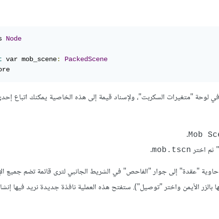
s 
Node
t
 var mob_scene
:
PackedScene
ore
لوحة "متغيرات السكربت"، وﻹسناد قيمة إلى هذه الخاصية يمكنك اتباع إحدى
.
Mob Sc
 ثم اختر
.
mob.tscn
حاوية "عقدة" إلى جوار "الفاحص" في الشريط الجانبي لترى قائمة تضم جميع ا
ها بالزر الأيمن واختر "توصيل"). ستفتح هذه العملية نافذة جديدة نريد فيها إنشاء