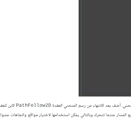
نحني. أضف بعد الانتهاء من رسم المنحني العقدة
كابن للعقد
PathFollow2D
ع المسار عندما تتحرك وبالتالي يمكن استخدامها لاختيار مواقع واتجاهات عشوائ