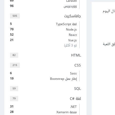
69
Laravel
96
ووردبريس
ل اليوم
جافاسكربت
505
5
لغة TypeScript
70
Node.js
52
React
21
Vue.js
ق اللعبة
(و 3 أكثر)
HTML
82
CSS
215
6
Sass
19
إطار عمل Bootstrap
SQL
59
لغة C#‎
79
31
‎.NET
28
منصة Xamarin