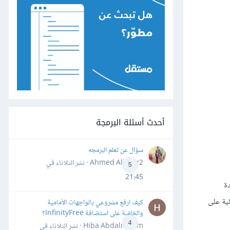
أحدث أسئلة البرمجة
سؤال عن تعلم البرمجه
Ahmed Alhafiz2 · نشر
الثلاثاء في
5
21:45
ة
ية على
كيف ارفع مشروعي بالواجهات الأمامية
والخلفية على استضافة InfinityFree؟
4
Hiba Abdalrheem · نشر
الثلاثاء في