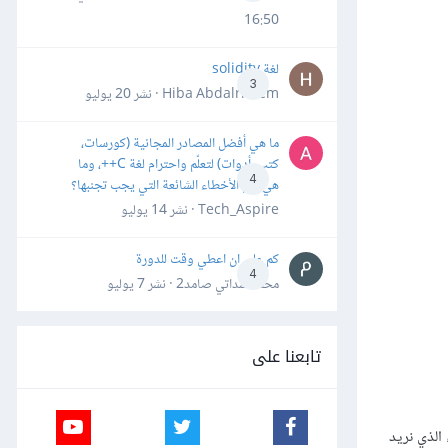
16:50
لغة solidity
3
Hiba Abdalrheem · نشر
20 يوليو
ما هي أفضل المصادر المجانية (كورسات،
كتب، أدوات) لتعلّم واحترام لغة C++، وما
4
هي أهم الأخطاء الشائعة التي يجب تجنبها؟
Tech_Aspire · نشر
14 يوليو
كم علي ان اعطي وقت للدورة
4
محمد سداتي صامد2 · نشر
7 يوليو
تابعنا على
الذي نريد