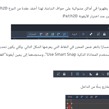
يظهروا في أماكن عشوائية على حواف الشاشة، لهذا أضف عقدة من النوع
th2D
رر عند اختيار اﻷيقونة
:
Path2D
رًا بالنقر ضمن المحرر في النقاط التي يعرضها الشكل التالي. ولكي يكون تحديد
دقيقًا فعّل الخيارين "استخدام المحاذاة للشبكة Use Grid Snap" و "استخدم المحاذاة الذكية Use Smart Snap"، و
ارج بدلًا من الداخل.