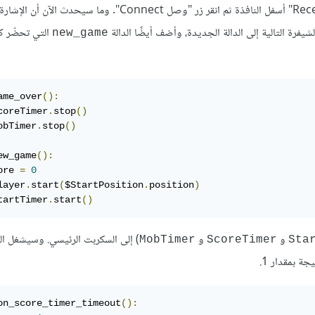
التي تحضّر 
new_game
ame_over
():
coreTimer
.
stop
()
obTimer
.
stop
()
ew_game
():
ore 
=
0
layer
.
start
(
$StartPosition
.
position
)
tartTimer
.
start
()
و
و
) إلى السكربت الرئيسي. وسيشغل ا
MobTimer
ScoreTimer
Sta
جة بمقدار 1.
on_score_timer_timeout
():