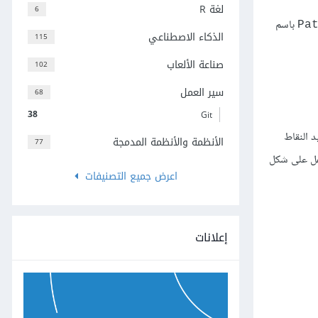
لغة R
6
باسم
Pa
الذكاء الاصطناعي
115
صناعة الألعاب
102
سير العمل
68
38
Git
 النقاط
الأنظمة والأنظمة المدمجة
77
ستجدهما إلى يمين أيقونة"القفل على شكل
اعرض جميع التصنيفات
إعلانات