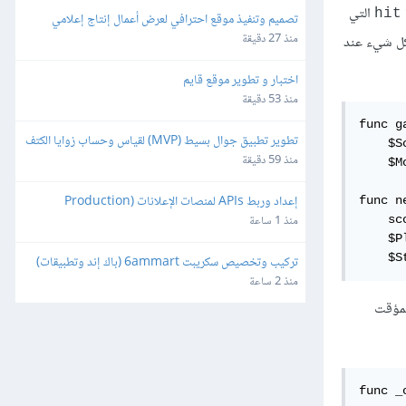
التي
hit
تصميم وتنفيذ موقع احترافي لعرض أعمال إنتاج إعلامي
منذ 27 دقيقة
كل شيء عند
اختبار و تطوير موقع قايم
منذ 53 دقيقة
func g
تطوير تطبيق جوال بسيط (MVP) لقياس وحساب زوايا الكتف
    $S
منذ 59 دقيقة
    $M
إعداد وربط APIs لمنصات الإعلانات (Production 
func n
Ready)
    sc
منذ 1 ساعة
    $P
    $S
تركيب وتخصيص سكريبت 6ammart (باك إند وتطبيقات) 
ورفعه على السيرفر والمتجر
منذ 2 ساعة
لمؤقت
func _