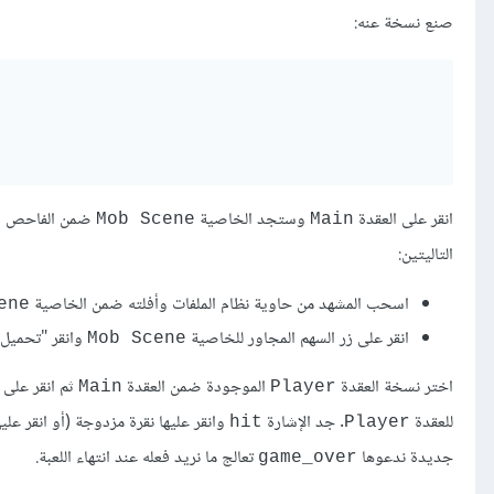
صنع نسخة عنه:
انقر على العقدة
وستجد الخاصية
ضمن الفاحص في 
Mob Scene
Main
التاليتين:
اسحب المشهد من حاوية نظام الملفات وأفلته ضمن الخاصية
ene
انقر على زر السهم المجاور للخاصية
وانقر "تحميل"
Mob Scene
اختر نسخة العقدة
الموجودة ضمن العقدة
ثم انقر على 
Main
Player
للعقدة
. جد اﻹشارة
وانقر عليها نقرة مزدوجة (أو انقر علي
hit
Player
جديدة ندعوها
تعالج ما نريد فعله عند انتهاء اللعبة.
game_over