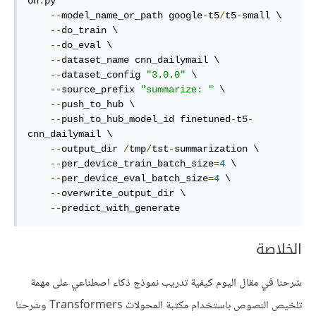
on
.
py

--
model_name_or_path google
-
t5
/
t5
-
small \

--
do_train \

--
do_eval \

--
dataset_name cnn_dailymail \

--
dataset_config 
"3.0.0"
 \

--
source_prefix 
"summarize: "
 \

--
push_to_hub \

--
push_to_hub_model_id finetuned
-
t5
-
cnn_dailymail \

--
output_dir 
/
tmp
/
tst
-
summarization \

--
per_device_train_batch_size
=
4
 \

--
per_device_eval_batch_size
=
4
 \

--
overwrite_output_dir \

--
predict_with_generate
الخلاصة
شرحنا في مقال اليوم كيفية تدريب نموذج ذكاء اصطناعي على مهمة
تلخيص النصوص باستخدام مكتبة المحولات Transformers وشرحنا