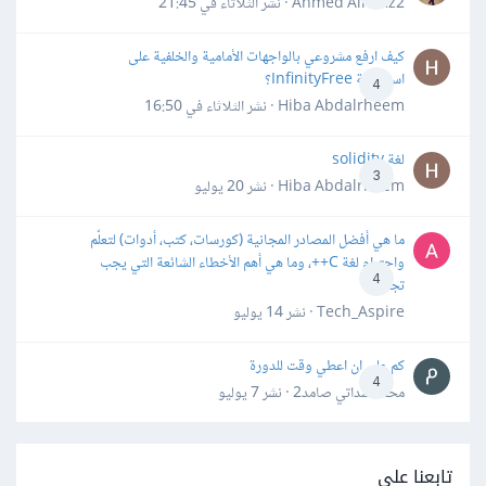
Ahmed Alhafiz2 · نشر
الثلاثاء في 21:45
كيف ارفع مشروعي بالواجهات الأمامية والخلفية على
استضافة InfinityFree؟
4
Hiba Abdalrheem · نشر
الثلاثاء في 16:50
لغة solidity
3
Hiba Abdalrheem · نشر
20 يوليو
ما هي أفضل المصادر المجانية (كورسات، كتب، أدوات) لتعلّم
واحترام لغة C++، وما هي أهم الأخطاء الشائعة التي يجب
4
تجنبها؟
Tech_Aspire · نشر
14 يوليو
كم علي ان اعطي وقت للدورة
4
محمد سداتي صامد2 · نشر
7 يوليو
تابعنا على