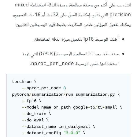
التدريب على أكثر من وحدة معالجة، وميزة الدقة المختلطة mixed
precision التي تتيح إمكانية العمل على 32 بت أو 16 بت للتسريع،
يمكنك تفعيل الميزتين ضمن السكربت بضبط قيم الوسيطين التاليين:
أضف الوسيط fp16 لتفعيل ميزة الدقة المختلطة.
حدد عدد وحدات المعالجة الرسومية (GPUs) التي تريد
استخدامها ضمن الوسيط
.
nproc_per_node
torchrun \

--
nproc_per_node 
8
pytorch
/
summarization
/
run_summarization
.
py \

--
fp16 \

--
model_name_or_path google
-
t5
/
t5
-
small \

--
do_train \

--
do_eval \

--
dataset_name cnn_dailymail \

--
dataset_config 
"3.0.0"
 \
