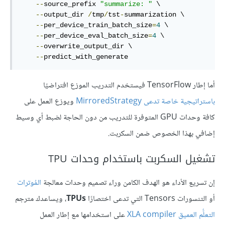
--
source_prefix 
"summarize: "
 \

--
output_dir 
/
tmp
/
tst
-
summarization \

--
per_device_train_batch_size
=
4
 \

--
per_device_eval_batch_size
=
4
 \

--
overwrite_output_dir \

--
predict_with_generate
أما إطار TensorFlow فيستخدم التدريب الموزع افتراضيًا
باستراتيجية خاصة تدعى MirroredStrategy
ويوزع العمل على
كافة وحدات GPU المتوفرة للتدريب من دون الحاجة لضبط أي وسيط
إضافي بهذا الخصوص ضمن السكربت.
تشغيل السكربت باستخدام وحدات TPU
إن تسريع الأداء هو الهدف الكامن وراء تصميم وحدات معالجة
المُوترات
أو التنسورات Tensors التي تدعى اختصارًا
TPUs
، ويساعدك مترجم
التعلُّم العميق
XLA compiler
على استخدامها مع إطار العمل