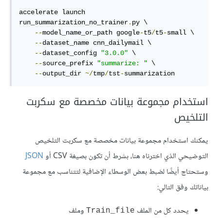
accelerate launch 
run_summarization_no_trainer
.
py \

--
model_name_or_path google
-
t5
/
t5
-
small \

--
dataset_name cnn_dailymail \

--
dataset_config 
"3.0.0"
 \

--
source_prefix 
"summarize: "
 \

--
output_dir 
~/
tmp
/
tst
-
summarization
استخدام مجموعة بيانات مخصصة مع سكربت
التلخيص
يمكنك استخدام مجموعة بيانات مخصصة مع سكربت التلخيص
التوضيحي الذي اخترناه هنا، بشرط أن تكون بصيغة CSV أو
JSON
وستحتاج أيضًا لضبط بعض الوسطاء الإضافية لتتناسب مع مجموعة
بياناتك وفق التالي:
يحدد كل من الملف
وملف
Train_file