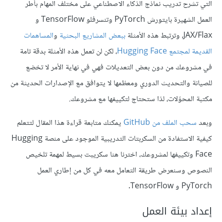
التي تشرح تدريب نماذج الذكاء الاصطناعي على مختلف المهام بأطر
العمل الشهيرة بايتورش PyTorch وتنسرفلو TensorFlow و
JAX/Flax، وترتبط هذه الأمثلة
ببعض المشاريع البحثية
و
المساهمات
القديمة لمجتمع Hugging Face
، لكن لن تعمل هذه الأمثلة بدقة تامة
في مشروعك من دون بعض التعديلات فهي في نهاية الأمر لا تخضع
للصيانة والتحديث الدوري ومعظمها لا يتوافق مع الإصدارات الحديثة من
مكتبة المحوّلات، لذا ستحتاج لتكييفها مع مشروعك.
وبعد
سحب الملف من GitHub
يمكنك متابعة قراءة هذا المقال لتتعلم
كيفية الاستفادة من السكربتات التدريبية الموجود على منصة Hugging
Face وتكييفها لمشروعك، اخترنا هنا سكريبت بسيط لمهمة تلخيص
النصوص وسنعرض طريقة التعامل معه في كل من إطاري العمل
PyTorch و TensorFlow.
إعداد بيئة العمل