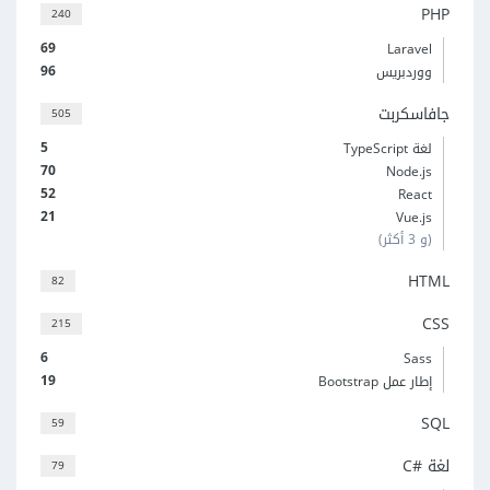
PHP
240
69
Laravel
96
ووردبريس
جافاسكربت
505
5
لغة TypeScript
70
Node.js
52
React
21
Vue.js
(و 3 أكثر)
HTML
82
CSS
215
6
Sass
19
إطار عمل Bootstrap
SQL
59
لغة C#‎
79