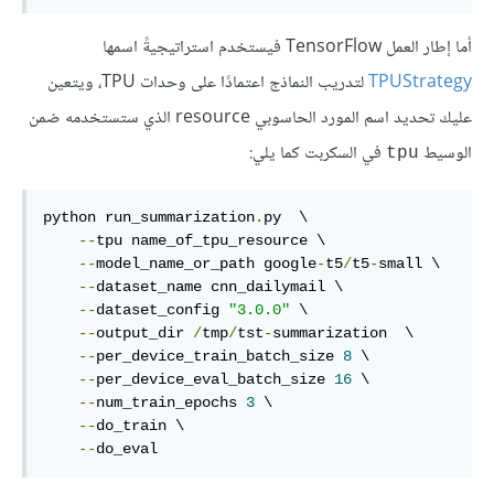
أما إطار العمل TensorFlow فيستخدم استراتيجيةً اسمها
TPUStrategy
لتدريب النماذج اعتمادًا على وحدات TPU، ويتعين
عليك تحديد اسم المورد الحاسوبي resource الذي ستستخدمه ضمن
الوسيط
في السكربت كما يلي:
tpu
python run_summarization
.
py  \

--
tpu name_of_tpu_resource \

--
model_name_or_path google
-
t5
/
t5
-
small \

--
dataset_name cnn_dailymail \

--
dataset_config 
"3.0.0"
 \

--
output_dir 
/
tmp
/
tst
-
summarization  \

--
per_device_train_batch_size 
8
 \

--
per_device_eval_batch_size 
16
 \

--
num_train_epochs 
3
 \

--
do_train \

--
do_eval