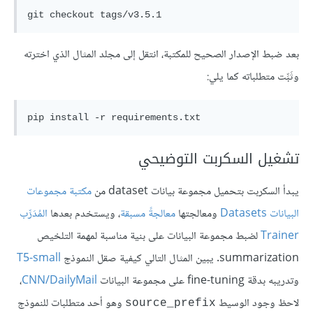
بعد ضبط الإصدار الصحيح للمكتبة، انتقل إلى مجلد المثال الذي اخترته
وثَبِّت متطلباته كما يلي:
تشغيل السكربت التوضيحي
يبدأ السكربت بتحميل مجموعة بيانات dataset من
مكتبة مجموعات
البيانات Datasets
ومعالجتها
معالجةً مسبقة
، ويستخدم بعدها
المُدَرِّب
Trainer
لضبط مجموعة البيانات على بنية مناسبة لمهمة التلخيص
summarization. يبين المثال التالي كيفية صقل النموذج
T5-small
وتدريبه بدقة fine-tuning على مجموعة البيانات
CNN/DailyMail
،
لاحظ وجود الوسيط
وهو أحد متطلبات للنموذج
source_prefix