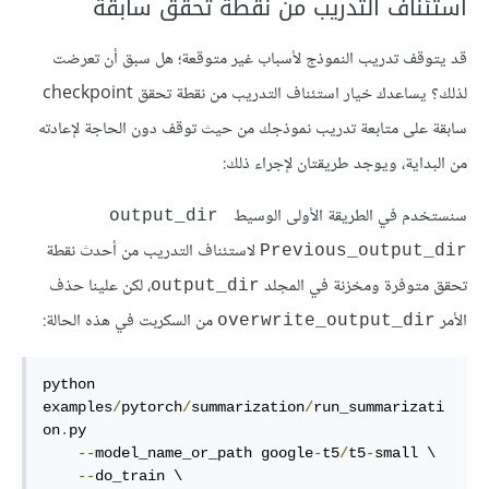
استئناف التدريب من نقطة تحقق سابقة
قد يتوقف تدريب النموذج لأسباب غير متوقعة؛ هل سبق أن تعرضت
لذلك؟ يساعدك خيار استئناف التدريب من نقطة تحقق checkpoint
سابقة على متابعة تدريب نموذجك من حيث توقف دون الحاجة لإعادته
من البداية، ويوجد طريقتان لإجراء ذلك:
سنستخدم في الطريقة الأولى الوسيط
output_dir 
لاستئناف التدريب من أحدث نقطة
Previous_output_dir
تحقق متوفرة ومخزنة في المجلد
، لكن علينا حذف
output_dir
الأمر
من السكربت في هذه الحالة:
overwrite_output_dir
python 
examples
/
pytorch
/
summarization
/
run_summarizati
on
.
py

--
model_name_or_path google
-
t5
/
t5
-
small \

--
do_train \
