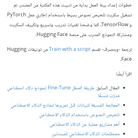
خطوات إعداد بيئة العمل بداية من تثبيت هذه المكتبة من المصدر، ثم
تشغيل سكربت تلخيص نصوص بسيط باستخدام إطاري عمل PyTorch
و TensorFlow، كما وضحنا تقنيات تدريب وتسريع وتكييف السكربت
ومشاركة النموذج المدرب على منصة Hugging Face.
ترجمة -وبتصرف- لقسم
Train with a script
من توثيقات Hugging
Face.
اقرأ أيضًا
المقال السابق:
طريقة الصقل Fine-Tune لنموذج ذكاء اصطناعي
مُدَرَّبْ مُسبقًا
المعالجة المُسبقة للبيانات قبل تمريرها لنماذج الذكاء الاصطناعي
تلخيص النصوص باستخدام الذكاء الاصطناعي
أهم مشاريع عملية عن الذكاء الاصطناعي
مصطلحات الذكاء الاصطناعي للمبتدئين