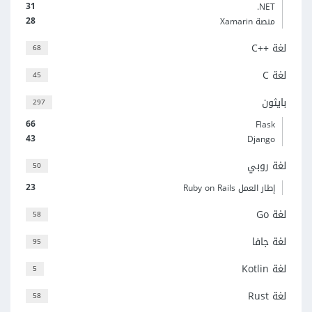
31
‎.NET
28
منصة Xamarin
لغة C++‎
68
لغة C
45
بايثون
297
66
Flask
43
Django
لغة روبي
50
23
إطار العمل Ruby on Rails
لغة Go
58
لغة جافا
95
لغة Kotlin
5
لغة Rust
58