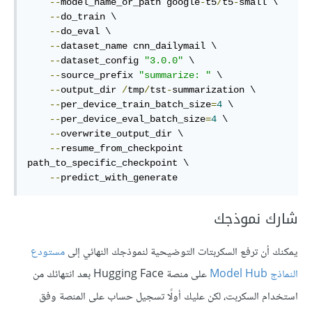
--
model_name_or_path google
-
t5
/
t5
-
small \

--
do_train \

--
do_eval \

--
dataset_name cnn_dailymail \

--
dataset_config 
"3.0.0"
 \

--
source_prefix 
"summarize: "
 \

--
output_dir 
/
tmp
/
tst
-
summarization \

--
per_device_train_batch_size
=
4
 \

--
per_device_eval_batch_size
=
4
 \

--
overwrite_output_dir \

--
resume_from_checkpoint 
path_to_specific_checkpoint \

--
predict_with_generate
شارك نموذجك
يمكنك أن ترفع السكربتات التوضيحية لنموذجك النهائي إلى
مستودع
النماذج Model Hub
على منصة Hugging Face بعد انتهائك من
استخدام السكربت، لكن عليك أولًا تسجيل حساب على المنصة وفق