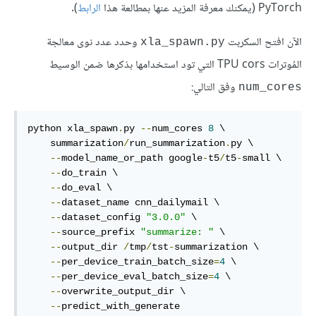
PyTorch (يمكنك معرفة المزيد عنها بمطالعة هذا
الرابط
).
الآن افتح السكربت
وحدد عدد نوى معالجة
xla_spawn.py
المُوترات TPU cors التي تود استخدامها بذكرها ضمن الوسيط
وفق التالي:
num_cores
python xla_spawn
.
py 
--
num_cores 
8
 \

    summarization
/
run_summarization
.
py \

--
model_name_or_path google
-
t5
/
t5
-
small \

--
do_train \

--
do_eval \

--
dataset_name cnn_dailymail \

--
dataset_config 
"3.0.0"
 \

--
source_prefix 
"summarize: "
 \

--
output_dir 
/
tmp
/
tst
-
summarization \

--
per_device_train_batch_size
=
4
 \

--
per_device_eval_batch_size
=
4
 \

--
overwrite_output_dir \

--
predict_with_generate