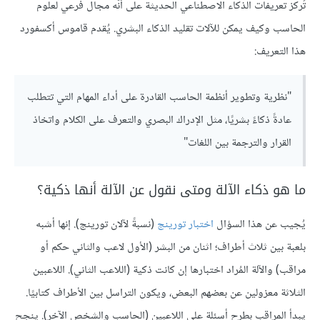
تُركز تعريفات الذكاء الاصطناعي الحديثة على أنّه مجال فرعي لعلوم
الحاسب وكيف يمكن للآلات تقليد الذكاء البشري. يُقدم قاموس أكسفورد
هذا التعريف:
"نظرية وتطوير أنظمة الحاسب القادرة على أداء المهام التي تتطلب
عادةً ذكاءً بشريًا، مثل الإدراك البصري والتعرف على الكلام واتخاذ
القرار والترجمة بين اللغات"
ما هو ذكاء الآلة ومتى نقول عن الآلة أنها ذكية؟
يُجيب عن هذا السؤال
اختبار تورينج
(نسبةً لآلان تورينج). إنها أشبه
بلعبة بين ثلاث أطراف؛ اثنان من البشر (الأول لاعب والثاني حكم أو
مراقب) والآلة المُراد اختبارها إن كانت ذكية (اللاعب الثاني). اللاعبين
الثلاثة معزولين عن بعضهم البعض، ويكون التراسل بين الأطراف كتابيًا.
يبدأ المراقب بطرح أسئلة على اللاعبين (الحاسب والشخص الآخر). ينجح