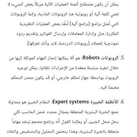
يمكن أن يكون مصطلح أتمتة العمليات الآلية مربكًا بعض الشيء؛ لا
تعني كلمة آلية أو روبوتية هنا الروبوتات المادية، وإنما الروبوتات
التي تُمثل برامج (برامج آلية) تُنفِّذ بعض العمليات التقليدية
المكررة، مثل وإدارة المعاملات وإرسال الفواتير وتقديم ردود
نموذجية للعملاء (روبوتات الدردشة، لابد وأنك تعرفها).
الروبوتات Robots:
هو آلة يمكنها إنجاز المهام الموكلة إليها من
خلال تنفيذ سلسلة معقدة من الإجراءات تلقائيًا. يمكن توجيه
الروبوت بواسطة جهاز تحكم خارجي، أو قد يكون عنصر التحكم
مضمنًا فيه.
الأنظمة الخبيرة Expert systems:
النظام الخبير هو محاولة
جمع الخبرة البشرية المتعلقة بمجال محدد ضمن الحاسب لكي
يحل محل الخبير، أو يمكننا القول أنّه برنامج مصمم لينفد مهاماً
متعلقة بالخبرة البشرية، وهذا يتضمن التحليل والتشخيص واتخاذ