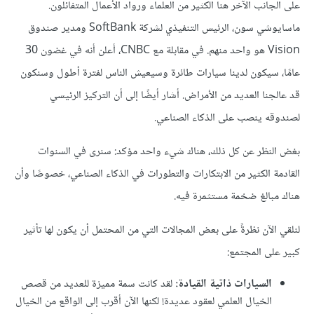
على الجانب الآخر هنا الكثير من العلماء ورواد الأعمال المتفائلون.
ماسايوشي سون، الرئيس التنفيذي لشركة SoftBank ومدير صندوق
Vision هو واحد منهم. في مقابلة مع CNBC، أعلن أنه في غضون 30
عامًا، سيكون لدينا سيارات طائرة وسيعيش الناس لفترة أطول وسنكون
قد عالجنا العديد من الأمراض. أشار أيضًا إلى أن التركيز الرئيسي
لصندوقه ينصب على الذكاء الصناعي.
بغض النظر عن كل ذلك، هناك شيء واحد مؤكد: سنرى في السنوات
القادمة الكثير من الابتكارات والتطورات في الذكاء الصناعي، خصوصًا وأن
هناك مبالغ ضخمة مستثمرة فيه.
لنلقي الآن نظرةً على بعض المجالات التي من المحتمل أن يكون لها تأثير
كبير على المجتمع:
السيارات ذاتية القيادة:
لقد كانت سمة مميزة للعديد من قصص
الخيال العلمي لعقود عديدة! لكنها الآن أقرب إلى الواقع من الخيال