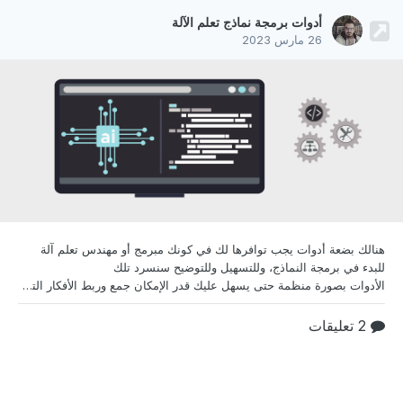
أدوات برمجة نماذج تعلم الآلة
26 مارس 2023
هنالك بضعة أدوات يجب توافرها لك في كونك مبرمج أو
مهندس تعلم آلة
للبدء في برمجة النماذج، وللتسهيل وللتوضيح سنسرد تلك
الأدوات بصورة منظمة حتى يسهل عليك قدر الإمكان جمع وربط الأفكار التي قد تكون مشتتة ومشوشة في عقلك أثناء القراءة في موضوع مثل تعلم الآلة. تتوافر أمور عدة في كل مجال من مجالات صناعة البرمجيات للبدء في العمل، فصناعة برامج الإنترنت تتطلب بدورها وبصورة ضرورية لغة لهيكلة الصفحات هي HTML ولغة لتنسيقها هي CSS ولغة لبرمجة الأنظمة الخلفية مثل لغة PHP أو Python، وبصورة اختيارية لغة تفاعلي
2 تعليقات