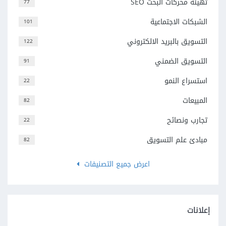
تهيئة محركات البحث SEO
77
الشبكات الاجتماعية
101
التسويق بالبريد الالكتروني
122
التسويق الضمني
91
استسراع النمو
22
المبيعات
82
تجارب ونصائح
22
مبادئ علم التسويق
82
اعرض جميع التصنيفات
إعلانات