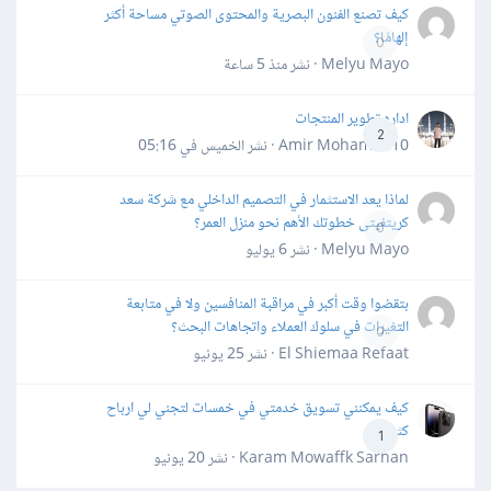
كيف تصنع الفنون البصرية والمحتوى الصوتي مساحة أكثر
إلهامًا؟
0
Melyu Mayo · نشر
منذ 5 ساعة
اداره تطوير المنتجات
2
Amir Mohamed10 · نشر
الخميس في 05:16
لماذا يعد الاستثمار في التصميم الداخلي مع شركة سعد
كريتفيتى خطوتك الأهم نحو منزل العمر؟
0
Melyu Mayo · نشر
6 يوليو
بتقضوا وقت أكبر في مراقبة المنافسين ولا في متابعة
التغيرات في سلوك العملاء واتجاهات البحث؟
0
El Shiemaa Refaat · نشر
25 يونيو
كيف يمكنني تسويق خدمتي في خمسات لتجني لي ارباح
كثيرة
1
Karam Mowaffk Sarhan · نشر
20 يونيو