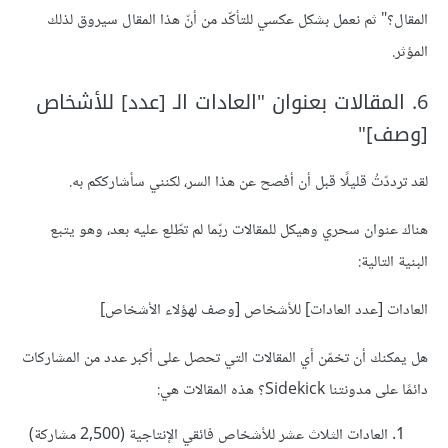
المقال؟" ثم نعمل بشكل عكسي للتأكّد من أنّ هذا المقال سيروق لذلك
المؤثر.
6. المقالات بعنوان "العادات الـ [عدد] للأشخاص
[وصف]"
لقد ترددّتُ قليلًا قبل أن أفصح عن هذا السر، لكنني سأشارككم به.
هناك عنوان سحري وهيكل للمقالات ربّما لم تطّلع عليه بعد، وهو يتبع
البنية التالية:
العادات [عدد العادات] للأشخاص [وصف لهؤلاء الأشخاص]
هل يمكنك أن تخمّن أي المقالات التي تحصل على أكبر عدد من المشاركات
دائمًا على مدونتنا Sidekick؟ هذه المقالات هي:
العادات الثلاث عشر للأشخاص فائقي الإنتاجية (2,500 مشاركة)