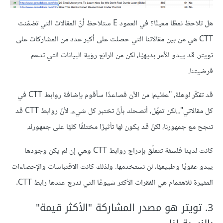
هل تلاحظ نمطًا معينًا؟ في العمود E ستلاحظ أنّ المقالات التي تضمّنت
CTT هي من بين مقالاتنا التي حصلت على أكبر عدد من المشاركات على
تويتر. قد يبدو الأمر بديهيًا، لكن من الرائع رؤية البيانات التي تدعم
فرضيتنا.
قد تفكّر لوهلة، "عظيم! من الآن فصاعدًا سأقوم بإضافة روابط CTT في
كل مقالاتي"...لكن تمهّل، أنصحك بأنّ تختبر كل شيء. لأنّ روابط CTT قد
تنجح مع جمهورنا، لكنّ قد يكون لها تأثيرًا مختلفًا كليًا على جمهورك.
كانت لدينا فلسفة تتعلّق بإدراج روابط CTT وهي إن لم يكن وجودها
يبدو عفويًا وطبيعيًا، لن نستخدمها. ولذلك كانت الاقتباسات والإحصاءات
المثيرة للاهتمام هي الفقرات الأكثر شيوعًا التي ندرج عندها رابط CTT.
3. تويتر هو مصدر المشاركة "الأكثر قيمة"