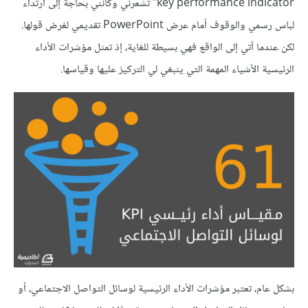
key performance indicator" تشعرني وكأنني بحاجة إلى ارتداء
لباس رسمي والوقوف أمام عرض PowerPoint تقديمي لغرض قولها.
لكن عندما آتي إلى الواقع فهي بسيطة للغاية، إذ تمثل مؤشرات الأداء
الرئيسية الأشياء المهمة التي ينبغي لي التركيز عليها وقياسها.
بشكل عام، تعتبر مؤشرات الأداء الرئيسية لوسائل التواصل الاجتماعي، أو