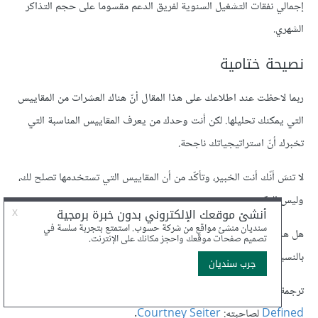
إجمالي نفقات التشغيل السنوية لفريق الدعم مقسوما على حجم التذاكر
الشهري.
نصيحة ختامية
ربما لاحظت عند اطلاعك على هذا المقال أنّ هناك العشرات من المقاييس
التي يمكنك تحليلها. لكن أنت وحدك من يعرف المقاييس المناسبة التي
تخبرك أنّ استراتيجياتك ناجحة.
لا تنسَ أنّك أنت الخبير، وتأكّد من أن المقاييس التي تستخدمها تصلح لك،
وليس العكس.
هل هناك مقاييس لم تُذكر في هذا المقال؟ وما هي المقاييس المهمة
بالنسبة لك ولعلامتك التجارية؟
ترجمة -وبتصرّف- للمقال
61Key Social Media Metrics,
Defined
لصاحبته:
Courtney Seiter
.