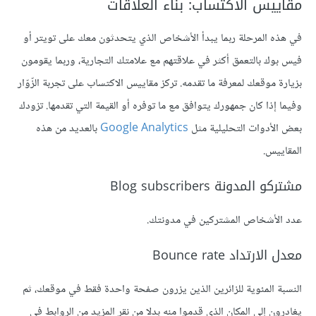
مقاييس الاكتساب: بناء العلاقات
في هذه المرحلة ربما يبدأ الأشخاص الذي يتحدثون معك على تويتر أو
فيس بوك بالتعمق أكثر في علاقتهم مع علامتك التجارية، وربما يقومون
بزيارة موقعك لمعرفة ما تقدمه. تركز مقاييس الاكتساب على تجربة الزّوّار
وفيما إذا كان جمهورك يتوافق مع ما توفره أو القيمة التي تقدمها. تزودك
بعض الأدوات التحليلية مثل
Google Analytics
بالعديد من هذه
المقاييس.
مشتركو المدونة Blog subscribers
عدد الأشخاص المشتركين في مدونتك.
معدل الارتداد Bounce rate
النسبة المئوية للزائرين الذين يزرون صفحة واحدة فقط في موقعك، ثم
يغادرون إلى المكان الذي قدموا منه بدلا من نقر المزيد من الروابط في