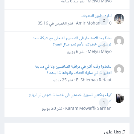
Melyu Mayo · نشر
منذ 6 ساعة
اداره تطوير المنتجات
2
Amir Mohamed10 · نشر
الخميس في 05:16
لماذا يعد الاستثمار في التصميم الداخلي مع شركة سعد
كريتفيتى خطوتك الأهم نحو منزل العمر؟
0
Melyu Mayo · نشر
6 يوليو
بتقضوا وقت أكبر في مراقبة المنافسين ولا في متابعة
التغيرات في سلوك العملاء واتجاهات البحث؟
0
El Shiemaa Refaat · نشر
25 يونيو
كيف يمكنني تسويق خدمتي في خمسات لتجني لي ارباح
كثيرة
1
Karam Mowaffk Sarhan · نشر
20 يونيو
تابعنا على