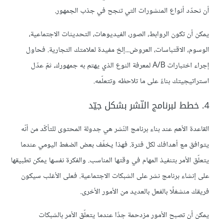
أن نحدّد أنواع المنشورات التي تنجح في جذب الجمهور.
يمكن أن تكون الروابط، الصور، الفيديوهات، التحديثات الاجتماعية،
الوسوم، الاقتباسات، العروض...إلخ مفيدة لعلامتك التجارية. فحاول
إجراء اختبارات A/B لمعرفة النوع الذي يهتم به جمهورك، ثمّ عدّل
استراتيجيتك بناءً على ما تلاحظه وتتعلّمه.
4. خطط لبرنامج النّشر بشكل جيّد
القاعدة الأهم عند بناء برنامج النّشر هي جدولة المحتوى للتأكّد من أنّه
يتوافق مع أهدافك لكل فترة. فهذا يخفّف بعض الضغط اليومي عندما
يتعلّق الأمر بتنفيذ المهام في وقتها المناسب. والفكرة نفسها يمكن تطبيقها
على إنشاء برنامج نشر على الشبكات الاجتماعية. فعلى الأغلب سيكون
فريقك منشغلًا بالفعل بالعديد من الأمور الأخرى.
يمكن أن تصبح الأمور مزدحمة جدًا عندما يتعلّق الأمر بالشبكات