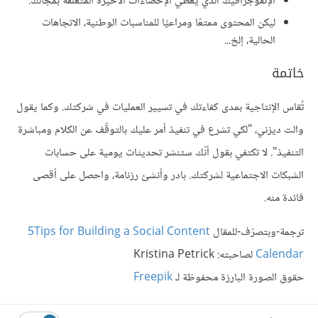
الإنفوجرافيك الذي يغطّي الإحصاءات الأخيرة المتعلّقة بمجالك.
ليكن المحتوى ممتعًا ومراعيًا للمناسبات الوطنية، الاتجاهات
الحالية، إلخ...
خاتمة
تُقاس الإنتاجية بمدى كفاءتك في تسيير العمليات في شركتك. وكما يقول
والت ديزني، "لكي تشرع في تنفيذ أمر عليك بالتوقّف عن الكلام ومباشرة
التنفيذ". لا تكتفي بقول أنّك ستنشر تحديثات يومية على حسابات
الشبكات الاجتماعية لشركتك. بادر وأنشئ رزنامة، واحصل على أقصى
فائدة منه.
ترجمة-وبتصرّف-للمقال
5Tips for Building a Social Content
Calendar
لصاحبته: Kristina Petrick
حقوق الصورة البارزة محفوظة لـ
Freepik