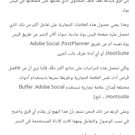
إلى فرق مبدعة تقف خلف المحتوى الذي تقدّمها على صفحاتها في فيس
بوك.
وهذا يعني حصول هذه العلامات التجارية على تفاعل أكبر من ذلك الذي
تحصل عليه صفحة فيس بوك عادية، سواء أكان النشر عن طريق فيس
بوك نفسه أم عن طريق Adobe Social ،PostPlanner
،HootSuite أو أي أداة طرف ثالث أخرى.
ولكي تحصل هذه الدراسات على نتائج أكثر دقّة، فإنّنا نرى أنّ من الأفضل
قياس أداء نفس العلامة التجارية وطريقة نشرها باستخدام أدوات
مختلفة (مثال: علامة تجارية تستخدم Buffer ،Adobe Social
،Hootsuite .. الخ).
وعلى الرغم من ذلك فنحن نشعر بأنّ هذا النهج لن يقدّم أي فرق واضح
في نسب الوصول والتفاعل ومهما كانت الأداة المستخدمة في النشر.