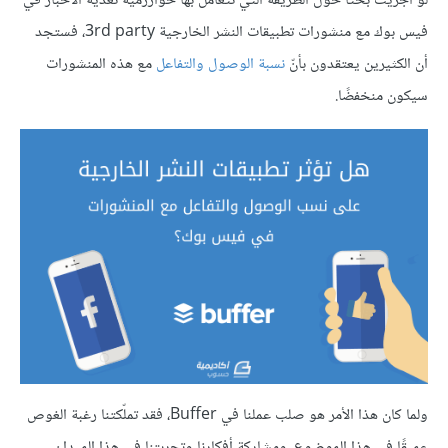
لو أجريت بحثًا حول الطريقة التي تتعامل بها خوارزمية تغذية الأخبار في
فيس بوك مع منشورات تطبيقات النشر الخارجية 3rd party، فستجد
أن الكثيرين يعتقدون بأنّ
نسبة الوصول والتفاعل
مع هذه المنشورات
سيكون منخفضًا.
ولما كان هذا الأمر هو صلب عملنا في Buffer، فقد تملّكتنا رغبة الغوص
عميقًا في هذا الموضوع، ومشاركة أفكارنا وتجربتنا في هذا الميدان.