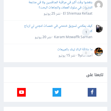
بتقضوا وقت أكبر في مراقبة المنافسين ولا في متابعة
التغيرات في سلوك العملاء واتجاهات البحث؟
0
El Shiemaa Refaat · نشر
25 يونيو
كيف يمكنني تسويق خدمتي في خمسات لتجني لي ارباح
كثيرة
1
Karam Mowaffk Sarhan · نشر
20 يونيو
ما علاقة الباك لينك بالمبيعات
0
أحمد سالم9 · نشر
15 يونيو
تابعنا على