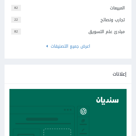
المبيعات
82
تجارب ونصائح
22
مبادئ علم التسويق
82
اعرض جميع التصنيفات
إعلانات