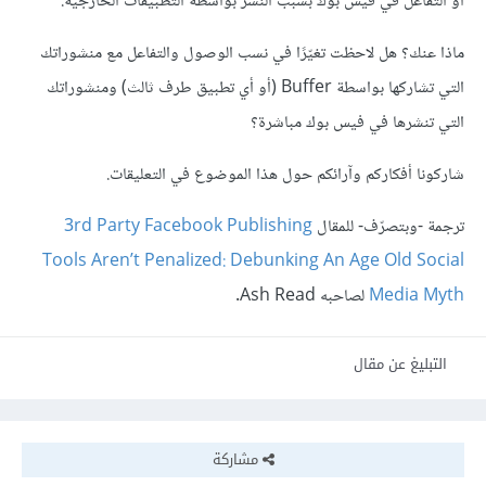
أو التفاعل في فيس بوك بسبب النشر بواسطة التطبيقات الخارجيّة.
ماذا عنك؟ هل لاحظت تغيّرًا في نسب الوصول والتفاعل مع منشوراتك
التي تشاركها بواسطة Buffer (أو أي تطبيق طرف ثالث) ومنشوراتك
التي تنشرها في فيس بوك مباشرة؟
شاركونا أفكاركم وآرائكم حول هذا الموضوع في التعليقات.
ترجمة -وبتصرّف- للمقال
3rd Party Facebook Publishing
Tools Aren’t Penalized: Debunking An Age Old Social
Media Myth
لصاحبه Ash Read.
التبليغ عن مقال
مشاركة