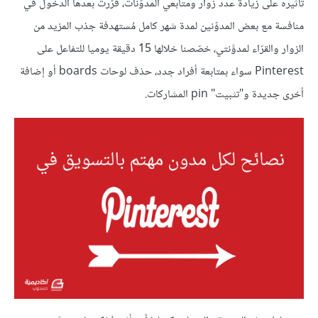
تأثيره على زيادة عدد زوار ومتابعي المدوّنات، قرّرت بعدها الدخول في
منافسة مع بعض المدوِّنين لمدة شهر كامل مُستهدفة جذب المزيد من
الزوار والقرّاء لمدوَّنتي، خصّصنا خلالها 15 دقيقة يوميا للتفاعل على
Pinterest سواء بمتابعة أفراد جدد، حذف لوحات boards أو إضافة
أخرى جديدة و"تثبيت" pin المشاركات.