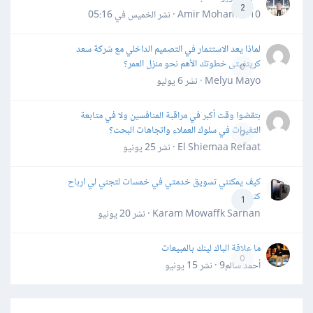
2
Amir Mohamed10 · نشر
الخميس في 05:16
لماذا يعد الاستثمار في التصميم الداخلي مع شركة سعد
كريتفيتى خطوتك الأهم نحو منزل العمر؟
0
Melyu Mayo · نشر
6 يوليو
بتقضوا وقت أكبر في مراقبة المنافسين ولا في متابعة
التغيرات في سلوك العملاء واتجاهات البحث؟
0
El Shiemaa Refaat · نشر
25 يونيو
كيف يمكنني تسويق خدمتي في خمسات لتجني لي ارباح
كثيرة
1
Karam Mowaffk Sarhan · نشر
20 يونيو
ما علاقة الباك لينك بالمبيعات
0
أحمد سالم9 · نشر
15 يونيو