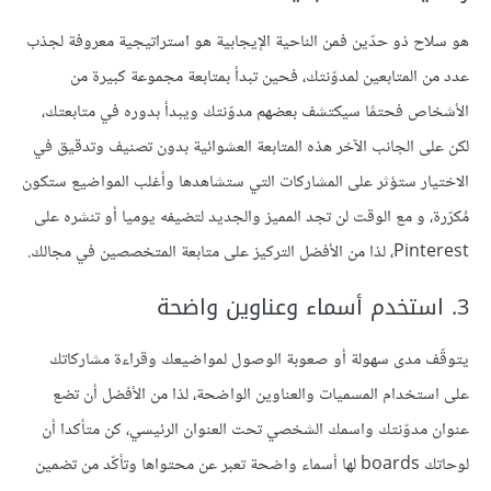
هو سلاح ذو حدّين فمن الناحية الإيجابية هو استراتيجية معروفة لجذب
عدد من المتابعين لمدوّنتك، فحين تبدأ بمتابعة مجموعة كبيرة من
الأشخاص فحتمًا سيكتشف بعضهم مدوّنتك ويبدأ بدوره في متابعتك،
لكن على الجانب الآخر هذه المتابعة العشوائية بدون تصنيف وتدقيق في
الاختيار ستؤثر على المشاركات التي ستشاهدها وأغلب المواضيع ستكون
مُكرّرة، و مع الوقت لن تجد المميز والجديد لتضيفه يوميا أو تنشره على
Pinterest، لذا من الأفضل التركيز على متابعة المتخصصين في مجالك.
3. استخدم أسماء وعناوين واضحة
يتوقّف مدى سهولة أو صعوبة الوصول لمواضيعك وقراءة مشاركاتك
على استخدام المسميات والعناوين الواضحة، لذا من الأفضل أن تضع
عنوان مدوّنتك واسمك الشخصي تحت العنوان الرئيسي، كن متأكدا أن
لوحاتك boards لها أسماء واضحة تعبر عن محتواها وتأكّد من تضمين