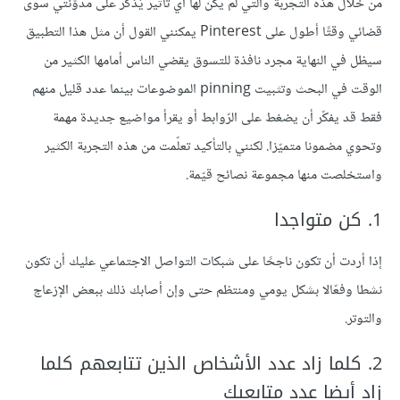
من خلال هذه التجربة والتي لم يكن لها أي تأثير يُذكر على مدوَّنتي سوى
قضائي وقتًا أطول على Pinterest يمكنني القول أن مثل هذا التطبيق
سيظل في النهاية مجرد نافذة للتسوق يقضي الناس أمامها الكثير من
الوقت في البحث وتثبيت pinning الموضوعات بينما عدد قليل منهم
فقط قد يفكّر أن يضغط على الرّوابط أو يقرأ مواضيع جديدة مهمة
وتحوي مضمونا متميّزا. لكنني بالتأكيد تعلّمت من هذه التجربة الكثير
واستخلصت منها مجموعة نصائح قيّمة.
1. كن متواجدا
إذا أردت أن تكون ناجحًا على شبكات التواصل الاجتماعي عليك أن تكون
نشطا وفعّالا بشكل يومي ومنتظم حتى وإن أصابك ذلك ببعض الإزعاج
والتوتر.
2. كلما زاد عدد الأشخاص الذين تتابعهم كلما
زاد أيضا عدد متابعيك