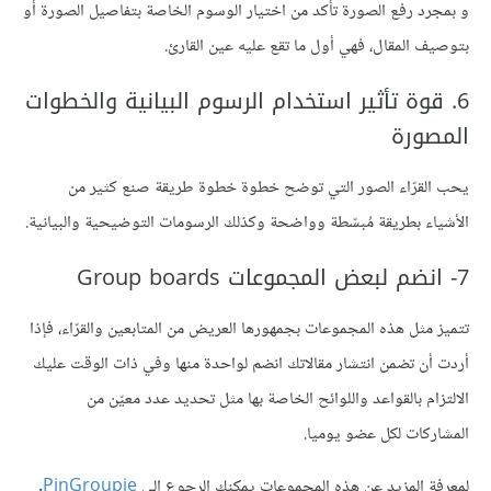
و بمجرد رفع الصورة تأكد من اختيار الوسوم الخاصة بتفاصيل الصورة أو
بتوصيف المقال، فهي أول ما تقع عليه عين القارئ.
6. قوة تأثير استخدام الرسوم البيانية والخطوات
المصورة
يحب القرّاء الصور التي توضح خطوة خطوة طريقة صنع كثير من
الأشياء بطريقة مُبسّطة وواضحة وكذلك الرسومات التوضيحية والبيانية.
7- انضم لبعض المجموعات Group boards
تتميز مثل هذه المجموعات بجمهورها العريض من المتابعين والقرّاء، فإذا
أردت أن تضمن انتشار مقالاتك انضم لواحدة منها وفي ذات الوقت عليك
الالتزام بالقواعد واللوائح الخاصة بها مثل تحديد عدد معيّن من
المشاركات لكل عضو يوميا.
لمعرفة المزيد عن هذه المجموعات يمكنك الرجوع إلى
PinGroupie
.