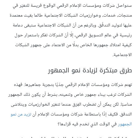
ستواصل شركات ومؤسسات الإعلام الرقمي الوقوع فريسة للتغيّر في
منتجات، خدمات، وخوارزميات الشبكات الاجتماعية طالما بقيت معتمدة
عليها لتوليد التدفّق. وبالرغم من أنّ الشبكات الاجتماعية ستبقى دعامة
رئيسية في عالم التسويق الرقمي، إلّا أنّ الشركات تفكر باستمرار حول
كيفية امتلاك جمهورها الخاص بدلًا من الاعتماد على جمهور الشبكات
الاجتماعية.
طرق مبتكرة لزيادة نمو الجمهور
تهتم شركات ومؤسسات الإعلام الرقمي جدّيًا بتجربة جماهيرها. فهذه
الشركات ترغب ببناء جمهور خاص وتنميته، بشرط أن يكون ذلك الجمهور
مناسبًا. لكن يمكن أن تضطرب الفِرَق عندما تتغيّر الخوارزميات ويتلاشى
التدفق. فكيف إذًا باستطاعة شركات ومؤسسات الإعلام أن
تزيد من نمو
الجمهور
في الوقت الذي تخدم فيه قرَاءها؟