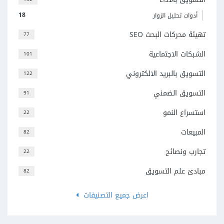
18
أدوات تحليل الزوار
تهيئة محركات البحث SEO
77
الشبكات الاجتماعية
101
التسويق بالبريد الالكتروني
122
التسويق الضمني
91
استسراع النمو
22
المبيعات
82
تجارب ونصائح
22
مبادئ علم التسويق
82
اعرض جميع التصنيفات