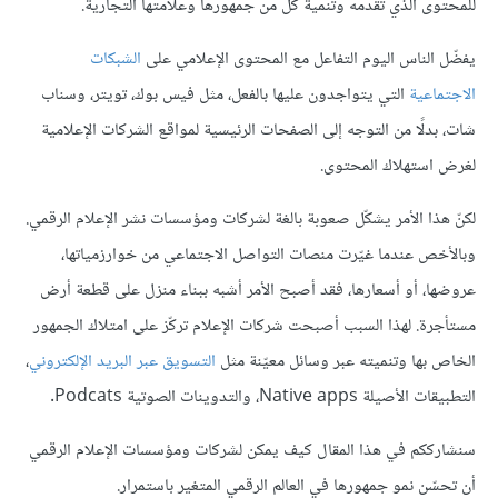
للمحتوى الذي تقدمه وتنمية كلّ من جمهورها وعلامتها التجارية.
يفضّل الناس اليوم التفاعل مع المحتوى الإعلامي على
الشبكات
الاجتماعية
التي يتواجدون عليها بالفعل، مثل فيس بوك، تويتر، وسناب
شات، بدلًا من التوجه إلى الصفحات الرئيسية لمواقع الشركات الإعلامية
لغرض استهلاك المحتوى.
لكنّ هذا الأمر يشكّل صعوبة بالغة لشركات ومؤسسات نشر الإعلام الرقمي.
وبالأخص عندما غيّرت منصات التواصل الاجتماعي من خوارزمياتها،
عروضها، أو أسعارها، فقد أصبح الأمر أشبه ببناء منزل على قطعة أرض
مستأجرة. لهذا السبب أصبحت شركات الإعلام تركّز على امتلاك الجمهور
الخاص بها وتنميته عبر وسائل معيّنة مثل
التسويق عبر البريد الإلكتروني
،
التطبيقات الأصيلة Native apps، والتدوينات الصوتية Podcats.
سنشارككم في هذا المقال كيف يمكن لشركات ومؤسسات الإعلام الرقمي
أن تحسّن نمو جمهورها في العالم الرقمي المتغير باستمرار.