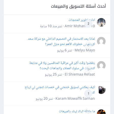
أحدث أسئلة التسويق والمبيعات
اداره تطوير المنتجات
2
Amir Mohamed10 · نشر
منذ 10 ساعة
لماذا يعد الاستثمار في التصميم الداخلي مع شركة سعد
كريتفيتى خطوتك الأهم نحو منزل العمر؟
0
Melyu Mayo · نشر
6 يوليو
بتقضوا وقت أكبر في مراقبة المنافسين ولا في متابعة
التغيرات في سلوك العملاء واتجاهات البحث؟
0
El Shiemaa Refaat · نشر
25 يونيو
كيف يمكنني تسويق خدمتي في خمسات لتجني لي ارباح
كثيرة
1
Karam Mowaffk Sarhan · نشر
20 يونيو
ما علاقة الباك لينك بالمبيعات