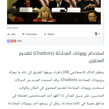
استخدام روبوتات المحادثة (Chatbots) لتقديم
المحتوى
يتطوّر الذكاء الاصطناعي (AI) باطّراد، ويمهّدُ الطريق إلى ذلك ما يعرف
بـروبوتات المحادثة Chatbots. وقد أصبحت العديد من الشركات
تستخدم روبوتات المحادثة لتقديم المحتوى في المكان والوقت
المناسبين. على سبيل المثال، إذا أظهر أحد المستخدمين اهتمامًا في
مناطق معينة في نافذة محادثة، يمكن أن يشجِّع أحد روبوتات المحادثة