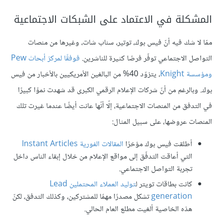
المشكلة في الاعتماد على الشبكات الاجتماعية
ممّا لا شك فيه أنّ فيس بوك، توتير، سناب شات، وغيرها من منصات
التواصل الاجتماعي توفّر فرصًا كثيرة للناشرين.
فوفقًا لمركز أبحاث Pew
ومؤسسة Knight
، يتزوّد 40% من البالغين الأمريكيين بالأخبار من فيس
بوك. وبالرغم من أنّ شركات الإعلام الرقمي الكبرى قد شهدت نموًا كبيرًا
في التدفق من المنصات الاجتماعية، إلّا أنّها عانت أيضًا عندما غيرت تلك
المنصات عروضها، على سبيل المثال:
أطلقت فيس بوك مؤخرًا
المقالات الفورية Instant Articles
التي أعاقت التدفّق إلى مواقع الإعلام من خلال إبقاء الناس داخل
تجربة التواصل الاجتماعي.
كانت بطاقات تويتر ل
توليد العملاء المحتملين Lead
generation
تشكل مصدرًا مهمًا للمشتركين، وكذلك التدفق، لكنّ
هذه الخاصية ألغيت مطلع العام الحالي.