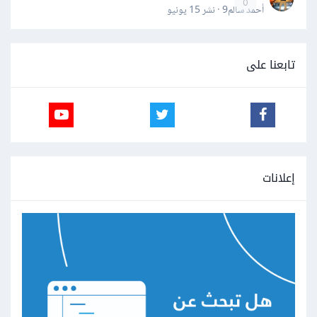
0
أحمد سالم9 · نشر
15 يونيو
تابعنا على
إعلانات