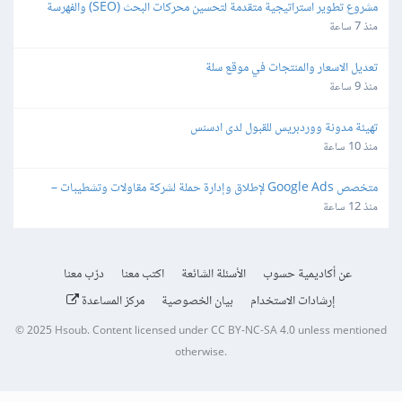
مشروع تطوير استراتيجية متقدمة لتحسين محركات البحث (SEO) والفهرسة 
(Indexing)
منذ 7 ساعة
تعديل الاسعار والمنتجات في موقع سلة
منذ 9 ساعة
تهيئة مدونة ووردبريس للقبول لدى ادسنس
منذ 10 ساعة
متخصص Google Ads لإطلاق وإدارة حملة لشركة مقاولات وتشطيبات – 
Lead Generation
منذ 12 ساعة
عن أكاديمية حسوب
الأسئلة الشائعة
اكتب معنا
درّب معنا
إرشادات الاستخدام
بيان الخصوصية
مركز المساعدة
© 2025
Hsoub
.
Content licensed under
CC BY-NC-SA 4.0
unless mentioned
otherwise.