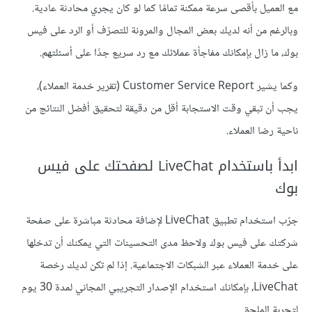
مع العميل بأقصى سرعة ممكنة تمامًا كما لو كان يجري محادثة عادية.
وبالرغم من أنه لديك بعض المجال والمرونة للتصرّف أو الرد على فيس
بوك، ما زال بإمكانك مفاجأة عملائك مع رد سريع جدًا على أسئلتهم.
وكما يشير Customer Service Report (تقرير خدمة العملاء)،
يجب أن تبقي وقت الاستجابة أقل من دقيقة لتحقيق أفضل النتائج من
ناحية رضا العملاء.
ابدأ باستخدام LiveChat لصفحتك على فيس
بوك
جرّب استخدام تطبيق LiveChat لإضافة محادثة مباشرة على صفحة
شركتك على فيس بوك ولاحظ مدى التحسينات التي يمكنك أن تدخلها
على خدمة العملاء عبر الشبكات الاجتماعية. إذا لم تكن لديك رخصة
LiveChat، بإمكانك استخدام الإصدار التجريبي المجاني لمدة 30 يوم
لتجربة الملحق.