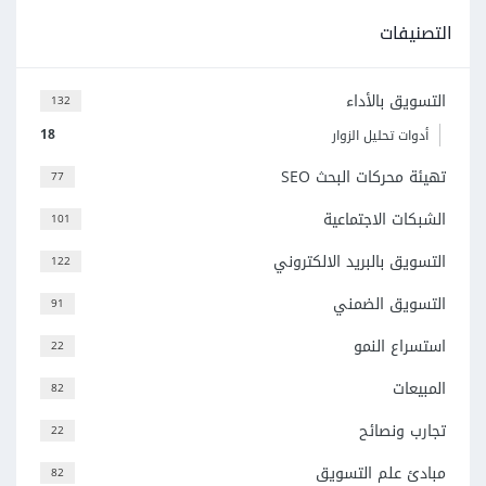
التصنيفات
التسويق بالأداء
132
18
أدوات تحليل الزوار
تهيئة محركات البحث SEO
77
الشبكات الاجتماعية
101
التسويق بالبريد الالكتروني
122
التسويق الضمني
91
استسراع النمو
22
المبيعات
82
تجارب ونصائح
22
مبادئ علم التسويق
82