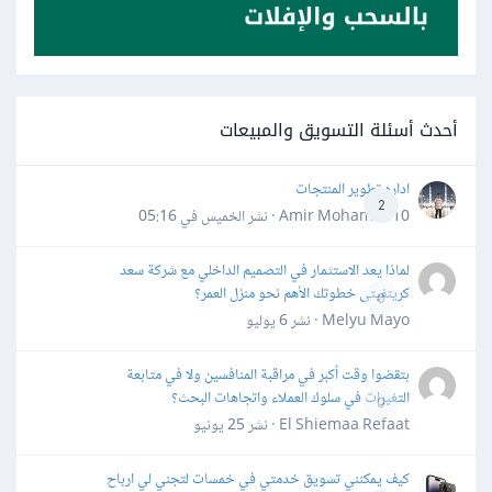
أحدث أسئلة التسويق والمبيعات
اداره تطوير المنتجات
2
Amir Mohamed10 · نشر
الخميس في 05:16
لماذا يعد الاستثمار في التصميم الداخلي مع شركة سعد
كريتفيتى خطوتك الأهم نحو منزل العمر؟
0
Melyu Mayo · نشر
6 يوليو
بتقضوا وقت أكبر في مراقبة المنافسين ولا في متابعة
التغيرات في سلوك العملاء واتجاهات البحث؟
0
El Shiemaa Refaat · نشر
25 يونيو
كيف يمكنني تسويق خدمتي في خمسات لتجني لي ارباح