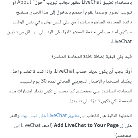
باستخدام تطبيق LiveChat لتظهر بجانب تبويب "حول" About أو
تبويب الصور. وعندما يقوم أحدهم بالدخول إلى هذا الخيار، ستُفتح
نافذة المحادثة المباشرة مباشرةً من على فيس بوك. وفي نفس الوقت،
سيكون أحد موظفي خدمة العملاء قادرًا على الرد على الرسائل من تطبيق
LiveChat.
فيما يلي كيفية إضافة نافذة المحادثة المباشرة:
أولًا، يجب أن يكون لديك حساب LiveChat. وإذا كنت لا تملك واحدًا،
يمكنك استخدام الإصدار التجريبي المجاني لمدة 30 يوم لتثبيت
المحادثة المباشرة على صفحتك. كما يجب أن تكون لديك امتيازات مدير
الصفحة لكي تكون قادرًا على تثبيتها.
الخطوة التالية هي الذهاب إلى
تطبيق LiveChat على فيس بوك
والنقر
على زر
Add LiveChat to Your Page
(أضف LiveChat إلى
صفحتك)