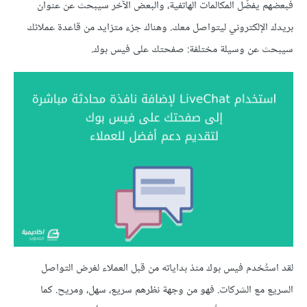
فبعضهم يفضّل المكالمات الهاتفية، والبعض الآخر سيبحث عن عنوان
بريدك الإلكتروني ليتواصل معك. وهناك جزء متزايد من قاعدة عملائك
سيبحث عن وسيلة مختلفة: صفحتك على فيس بوك.
لقد استُخدم فيس بوك منذ بداياته من قبل العملاء لغرض التواصل
السريع مع الشركات. فهو من وجهة نظرهم سريع، سهل، ومريح. كما