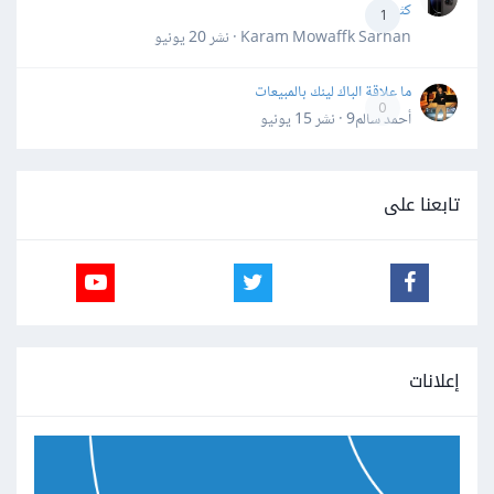
كثيرة
1
Karam Mowaffk Sarhan · نشر
20 يونيو
ما علاقة الباك لينك بالمبيعات
0
أحمد سالم9 · نشر
15 يونيو
تابعنا على
إعلانات