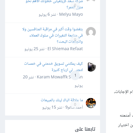
شركة سعد كريتفيتى خطوتك الأهم نحو
0
منزل العمر؟
Melyu Mayo · نشر
6 يوليو
بتقضوا وقت أكبر في مراقبة المنافسين ولا
في متابعة التغيرات في سلوك العملاء
0
واتجاهات البحث؟
El Shiemaa Refaat · نشر
25 يونيو
كيف يمكنني تسويق خدمتي في خمسات
لتجني لي ارباح كثيرة
1
Karam Mowaffk Sarhan · نشر
20
يونيو
ن 60 دقيقة وإذا لم يقوموا باستلام الإجابات،
ما علاقة الباك لينك بالمبيعات
0
أحمد سالم9 · نشر
15 يونيو
 أمتعته
ن اختيار
تابعنا على