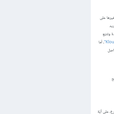
غيرها على
يد
 وتتبّع
، أما
واصل
ح
، على أيّة