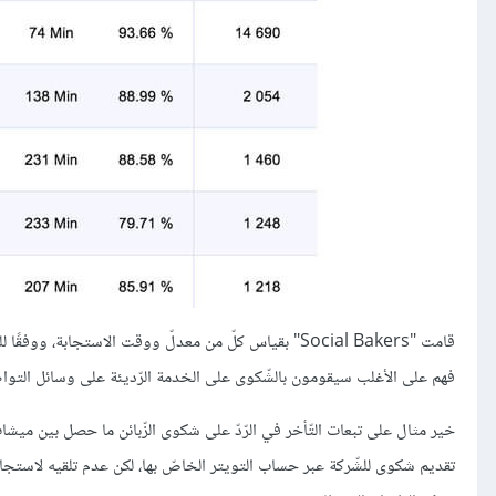
فهم على الأغلب سيقومون بالشّكوى على الخدمة الرّديئة على وسائل التواصل
خير مثال على تبعات التّأخر في الرّدّ على شكوى الزّبائن ما حصل بين ميشا
تقديم شكوى للشّركة عبر حساب التويتر الخاصّ بها، لكن عدم تلقيه لاستجا