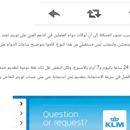
ك بعزوّ سبب نشوء المشكلة إلى أنّ أوقات دوام العاملين في الدّعم الفنيّ على تويتر تمتد
ر بتحسّن، ولتجنّب لُبس مستقبلي من هذا النوع، قاموا بتوضيح ساعات الدّوام ع
تغطي معظم الخطوط الجويّة دعم العملاء على وسائل التواصل الاجتماعي 24 ساعة باليوم و7 أيام بالأسبوع، ولكن البعض نقل ذلك نقلة نوعية
ن "KLM"، والتي تعتبر واحدة من الأفضل في سرعة الاستجابة، بتقديم زمن استجابة حي على حساب تويتر الخا