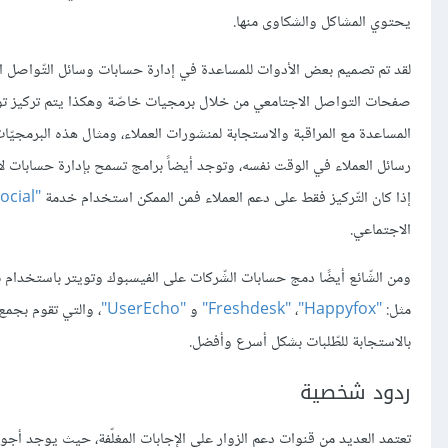
يحتوي المشاكل والشكاوى منها.
لقد تم تصميم بعض الأدوات للمساعدة في إدارة حسابات وسائل التّواصل الاج
صفحات التواصل الاجتامعي من خلال برمجيات خاصّة وهكذا يتم تركيز تواج
المساعدة مع المراقبة والاستجابة لمنشورات العملاء، ومثال هذه البرمجي
رسائل العملاء في الوقت نفسه، وتوجد أيضاً برامج تسمح بإدارة حسابات 
إذا كان التّركيز فقط على دعم العملاء فمن الممكن استخدام خدمة
"conversocial"
الاجتماعي.
مثل:
"Freshdesk"
"Happyfox"
،
و
"UserEcho"
، والتي تقوم بجمع
بالاستجابة للطّلبات بشكل أسرع وأفضل.
ردود شخصية
تعتمد العديد من قنوات دعم الزوار على الإجابات المغلّفة، حيث يوجد أجوب