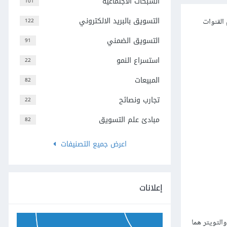
الشبكات الاجتماعية
101
التسويق بالبريد الالكتروني
القنوات
122
التسويق الضمني
91
استسراع النمو
22
المبيعات
82
تجارب ونصائح
22
مبادئ علم التسويق
82
اعرض جميع التصنيفات
إعلانات
التويتر هما