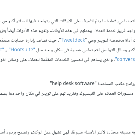
تماعي، فعادة ما يتمّ التّعرف على الأوقات التي يتواجد فيها العملاء أكثر من 
د فريق خدمة العملاء وعملهم في هذه الأوقات، وتقوم هذه الأدوات أيضاً بتزو
ّات أداة مخصصة لتويتر وهي "
Tweetdeck
"، حيث تساعد بإدارة حسابات متعدّدة
لأكثر وسائل التواصل الاجتماعي شعبية في مكان واحد مثل
"Hootsuite"
و
"Klout"
، والذي يساهم في تحسين الخدمات المقدّمة للعملاء على وسائل التّ
ومن الشّائع أيضًا دمج حسابات الشّركات على الفيسبوك وتويتر باستخدام برامج مكتب المساعدة "help desk software"
 منشورات العملاء على الفيسبوك وتغريداتهم على تويتر في مكان واحد مما يسم
ة مسبقة محدّدة لأكثر الأسئلة شيوعًا، فهي تسّهل عمل الوكلاء وتسمح بردود أسرع