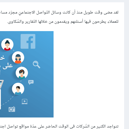
لقد مضى وقت طويل منذ أن كانت وسائل التّواصل الاجتماعيّ مجرّد مساحة 
للعملاء يطرحون فيها أسئلتهم ويقدمون من خلالها التّقارير والشّكاوى.
تتواجد الكثير من الشّركات في الوقت الحاضر على عدّة مواقع تواصل اجت