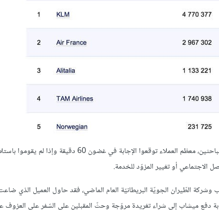
قامت "Social Bakers" بقياس كلّ من معدلّ ووقت الاستجابة، ووفقًا للباحثين، معظم العملاء توقعوا الإجابة في غضو
 الاجتماعي أو تغيير المزوّد للخدمة.
ب وشركة الطّيران الجويّة البريطانيّة العام الماضي، فقد حاول العميل الذي ضاعت
بة دفع ميشاب إلى شراء تغريدة مروّجة وحثّ المقبلين على السّفر على العزوف ع