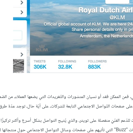
، فمن الممكن فقد أو نسيان المنشورات والتّغريدات التي يضعها العملاء، من الصّ
ن على صفحات التّواصل الاجتماعي التابعة للشركات، على أيّة حال، توجد عدّة طرق 
لاقة مثل Nike ومايكروسوفت حسابات للدّعم الفنّيّ منفصلة على تويتر، والذي يُتيح التواصل بشكل أسرع وأكثر ترك
الأمر بالمشاكل والشكاوى، وبذلك هم ليسوا بحاجة للتدقيق في كل الإشعارات "Buzz" التي تأتيهم على صفحات وسائل التواصل الاجتماعي حول من