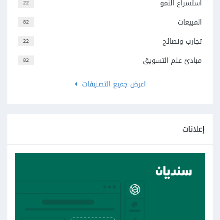
استسراع النمو
22
المبيعات
82
تجارب ونصائح
22
مبادئ علم التسويق
82
اعرض جميع التصنيفات
إعلانات