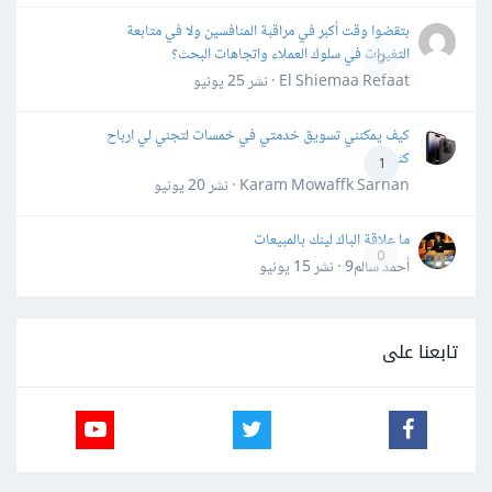
بتقضوا وقت أكبر في مراقبة المنافسين ولا في متابعة
التغيرات في سلوك العملاء واتجاهات البحث؟
0
El Shiemaa Refaat · نشر
25 يونيو
كيف يمكنني تسويق خدمتي في خمسات لتجني لي ارباح
كثيرة
1
Karam Mowaffk Sarhan · نشر
20 يونيو
ما علاقة الباك لينك بالمبيعات
0
أحمد سالم9 · نشر
15 يونيو
تابعنا على