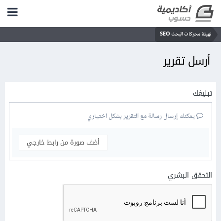
تهيئة محركات البحث SEO
أرسل تقرير
تبليغك
يمكنك إرسال رسالة مع التقرير بشكل اختياري
أضف صورة من رابط خارجي
التحقق البشري