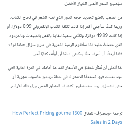
سيُصبِح السعر الأعلى الخيارَ الأفضل.
من الصعب بالطبع تحديد حجم الدور الذي لعبه السّعر في نجاح الكتاب،
وربما كنتُ سأجني أكثر إذا كانت تكلفة الكتاب الإلكتروني 0.99 دولارًا، أو
إذا كانت 49.99 دولارًا، ولكنَّني سعيدٌ للغاية بالفعل بالمبيعات وبالمردود
الذي حصلتُ عليه؛ لذا سأقاوم الرغبة المُغرية في طرح سؤال «ماذا لو؟»؛
فإذا أردتُ أن أعرف حقًا يمكنني دائمًا أن أؤلِّف كتابًا آخر.
لذا أتمنَّى أن تُفكِّر للحظةٍ في الأسعار المُتاحة أمامك في المرة التالية التي
تجد نفسك فيها مُستعدًّا للاشتراك في خطة برنامج حاسوب شهرية أو
حتى للتسوُّق. ربما ستستطيع اكتشاف المنطق الخفي وراء تلك الأرقام.
ترجمة -وبتصرّف- للمقال
How Perfect Pricing got me 1500
Sales in 2 Days