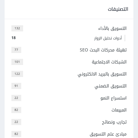
التصنيفات
التسويق بالأداء
132
18
أدوات تحليل الزوار
تهيئة محركات البحث SEO
77
الشبكات الاجتماعية
101
التسويق بالبريد الالكتروني
122
التسويق الضمني
91
استسراع النمو
22
المبيعات
82
تجارب ونصائح
22
مبادئ علم التسويق
82