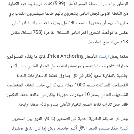
للإنفاق. والثاني أن نقطة السعر الأعلى (5.99) كانت قريبة بما فيه الكفاية
من النّقطة الأولى لجعل الناس يشعرون بأنَّهم طالما سيشترون الكتاب بأي
حال، فعليهم أن يشتروا النسخة الأفضل. وتؤيِّد الإحصاءات ذلك، فعلى
عكس ما توقَّعتُ اشترى أكثر الناس النسخة الفاخرة (758 نسخة، مقابل
718 من النسخ العادية).
هكذا يعمل
ارتساء
الأسعار Price Anchoring، غالبًا ما يُقدِّم المُسوِّقون
خيارات فاخرة بنقاط تسعير مرتفعة زائفة لجعل الخيار العادي يبدو أكثر
جاذبيةً بالمقارنة معها (فكِّر في كل جداول خطط الأسعار ذات الخانة
المُخصَّصة للشركات بسعر 1000 دولارٍ شهريًا، إلى جانب الخانة المُخصَّصة
للمُستهلِك العادي بسعر 10 دولارات شهريًا). ولكن في حالتنا حدث العكس؛
فقد جعل تقارُب نقاط السعر الخيار الأعلى يبدو وكأنَّه صفقة رابحة.
ومن ثمَّ أهديكم النظرية التالية في التّسعير: إذا كان الفرق بين السعرين
كبيرًا جدًا، سيبدو السعر الأقلّ أكثر جاذبيةً، ولكن إذا كان الفرق صغيرًا،