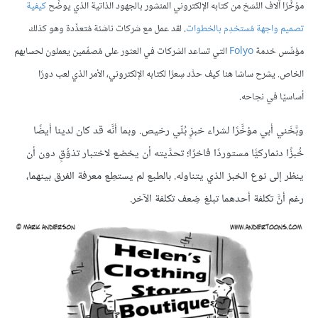
مؤخَّرًا آلاف النُسَخ من كتابه الإلكتروني المنشور بالجهود الذاتية الذي يوضِّح
كيفية
تصميم
واجهة
م
ستخد
م
بالخطوات
.
لقد عمل مع شركات ناشئة مُتعدِّدة وهو كذلك
مؤسِّس خدمة
Folyo
التي تساعد الشركات في العثور على مُصمِّمين يعملون لحسابهم
الخاص
.
يشرح ساشا هنا كيف حدَّد سِعرًا لكتابه الإلكتروني، الأمر الذي لعب دورًا
أساسيّا في نجاحه
.
وبَّخَني أبي مؤخَّرًا لشراء خبزٍ بُنِّي رخيص. وبما أنَّه قد كان لدينا أيضًا
خُبزًا دنماركيًّا مستوردًا فاخرًا؛ تحدَّيته أن يخضع لاختبار تذوُّقٍ دون أن
ينظر إلى نوع الخبز الذي يتناوله. بالطبع لم يستطِع معرفة الفرق بينهما،
رغم أنَّ تكلفة أحدهما تبلغ ضِعف تكلفة الآخر.