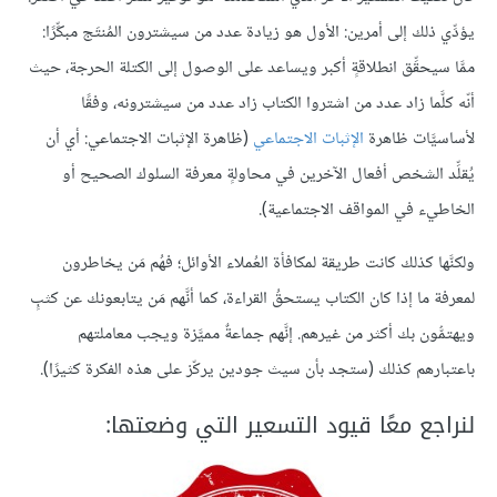
يؤدِّي ذلك إلى أمرين: الأول هو زيادة عدد من سيشترون المُنتَج مبكِّرًا:
ممَّا سيحقِّق انطلاقةٍ أكبر ويساعد على الوصول إلى الكتلة الحرجة، حيث
أنّه كلَّما زاد عدد من اشتروا الكتاب زاد عدد من سيشترونه، وفقًا
لأساسيَّات ظاهرة
الإثبات الاجتماعي
(ظاهرة الإثبات الاجتماعي: أي أن
يُقلِّد الشخص أفعال الآخرين في محاولةٍ معرفة السلوك الصحيح أو
الخاطيء في المواقف الاجتماعية).
ولكنَّها كذلك كانت طريقة لمكافأة العُملاء الأوائل؛ فهُم مَن يخاطرون
لمعرفة ما إذا كان الكتاب يستحقُ القراءة، كما أنَّهم مَن يتابعونك عن كثبٍ
ويهتمُّون بك أكثر من غيرهم. إنَّهم جماعةٌ مميَّزة ويجب معاملتهم
باعتبارهم كذلك (ستجد بأن سيث جودين يركّز على هذه الفكرة كثيرًا).
لنراجع معًا قيود التسعير التي وضعتها: