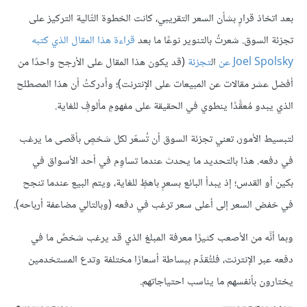
بعد اتخاذ قرارٍ بشأن السعر التقريبي، كانت الخطوة التّالية التركيز على
تجزئة السوق. شعرتُ بالتنوير نوعًا ما بعد
قراءة
هذا
المقال
الذي
كتبه
Spolsky
Joel
عن
ال
تجزئة
(قد يكون هذا المقال على الأرجح واحدًا من
أفضل عشر مقالات عن المبيعات على الإنترنت)؛ وأدركتُ أن هذا المصطلح
الذي يبدو مُعقَّدًا ينطوي في الحقيقة على مفهومٍ مألوفٍ للغاية.
لتبسيط الأمور، تعني تجزئة السوق أن تُسعّر لكل شخصٍ بأقصى ما يرغب
في دفعه. هذا بالتحديد ما يحدث عندما تساوِم في أحد الأسواق في
بكين أو القدس؛ إذ يبدأ البائع بسعرٍ باهظٍ للغاية، ويتم البيع عندما تنجح
في خفض السعر إلى أعلى سعر ترغب في دفعه (وبالتالي مضاعفة أرباحه).
وبما أنَّه من الأصعب كثيرًا معرفة المبلغ الذي قد يرغب شخصٌ ما في
دفعه عبر الإنترنت، فلتُقدِّم ببساطة أسعارًا مختلفة وتدع المستخدمين
يختارون بأنفسهم ما يناسب احتياجاتهم.