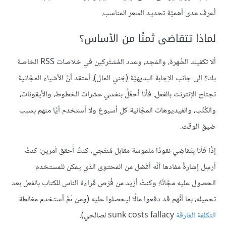
أعرف مدى أهميَّة تحديد السعر المناسب.
لماذا تتقاضى ثمنًا من الأساس؟
ألا تكفيك الشُهرة، والمَجد، وعدد المُشتَركين في خلاصات RSS الخاصة
بك؟ إلى جانب الإجابة البديهيَّة (جَني المال)، أعتقد أنَّ الأشياء المجَّانية
تجتاح الإنترنت بالفعل. فأنا أحمِّلُ بنفسي عشرات الخطوط، والأيقونات،
والكُتُب، والفيديوهات المجَّانية كل أسبوع ولا أستخدم أيًا منهم بسبب
ضيق الوقت.
إذًا فأنا بِتَقاضِي نقودًا ملموسة مقابل مُنتَجي، كنتُ أُحقق أمرين: كنتُ
أرسِل إشارةً مفادها أنَّه أفضل من المحتوى الذي يمكن للمستخدم
الحصول عليه مجَّانًا؛ وكنتُ أزيد من فُرَص قراءة الناس للكتاب بالفعل بعد
تحميله، بما أنَّهم قد دفعوا مالًا ليحصلوا عليه (ومن ثَمَّ أستخدم مغالطة
التكلفة
الغارقة
sunk costs fallacy لصالحي).