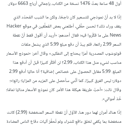
أول 48 ساعة بعتُ 1476 نسخة من الكتاب، بإجمالي أرباح 6663 دولار.
إذًا لا بد أنَّ نموذجي للتسعير كان ناجحًا، ولكن ما السّبب المُحدّد الذي
يقف وراء ذلك؟ لحسن حظِّي، أطلعني بعض المُعلِّقين في موقع Hacker
News على ما فكَّروا فيه؛ فقال أحدهم: «أريد أن أقول فقط أنَّ نقطة
السعر 2.99 رائعة، فلم يبدُ أن دفع مبلغ 5.99 الذي يشمل ملفات
فوتوشوب المصدرية أمرًا يحتاج إلى التفكير.» وقال آخر: «نموذج الأسعار
مناسب لشيءٍ مثل هذا الكتاب، 2.99؟ لن أفكِّر كثيرًا قبل أن أدفع هذا
المبلغ. 5.99 مقابل الحصول على خصائص إضافية؟ أنا حاليًا أدفع 2.99
دولار؛ ليس الفرق كبيرًا، كما أنَّني سأحصل على المزيد من المزايا؛ رائع!»؛
وقال ثالث: «أحبُّ طريقة هيكلة هذا الأمر. كان نموذج الأسعار مثاليًا تمامًا؛
خُذ أموالي».
إذًا هناك أمران لهما دور هنا، الأوَّل أنّ نقطة السعر المنخفضة (2.99) كانت
منخفضة بما يكفي لخلق دافعٍ للشراء ولم تُحفِّز آليات دفاع الناس المضادة