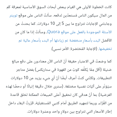
كانت الخطوة الأولى هي القيام ببعض أبحاث السوق الأساسية لمعرفة كَم
من المال سيكون الناس مُستعدِّين لدفعه. سألتُ الناس على موقع
تويتر
وجاءتني الإجابات تتراوح ما بين 5 إلى 10 دولارات. كما بحثتُ عن
الأسئلة الموجودة بالفعل على موقع
Quora
، وسألتُ إذا ما كان من
الأفضل
البدء
بأسعار
ٍ
منخفضة
ثم
زيادتها
أم
البدء
بأسعار
عالية
ثم
تخفيضها
. (الإجابة المُختَصَرة: الأمر نسبي).
كما وضعتُ في الاعتبار حقيقة أنَّ الناس الآن معتادون على دفع مبالغ
ضئيلة (أقل مِمَّا يُكلِّفه كوبٌ من القهوة في ستاربَكس) بفضل متاجر
التطبيقات. ولكنَّني كنتُ أعرف أيضًا أنَّ أي شيء يزيد عن 10 دولارات
سيُؤثّر على آليّات نفسية مختلفة. (سترى خلال دقيقة إثباتًا أو دحضًا لهذه
الفرضية). بما أنَّ هدفي كان تحقيق أعلى المبيعات الممكنة لخلق قاعدة
من القُرَّاء، وربما لتمهيد الطريق أمام كتبي المُستقبَليّة، قرَّرتُ البقاء داخل
إطار الأسعار التي تتراوح بين دولارٍ واحد وعشرة دولارات.