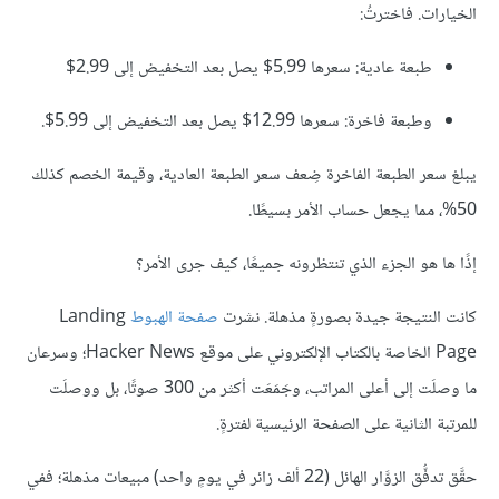
الخيارات. فاخترتُ:
طبعة عادية: سعرها 5.99$ يصل بعد التخفيض إلى 2.99$
وطبعة فاخرة: سعرها 12.99$ يصل بعد التخفيض إلى 5.99$.
يبلغ سعر الطبعة الفاخرة ضِعف سعر الطبعة العادية، وقيمة الخصم كذلك
50%، مما يجعل حساب الأمر بسيطًا.
إذًا ها هو الجزء الذي تنتظرونه جميعًا، كيف جرى الأمر؟
كانت النتيجة جيدة بصورةٍ مذهلة. نشرت
صفحة
الهبوط
Landing
Page الخاصة بالكتاب الإلكتروني على موقع Hacker News؛ وسرعان
ما وصلَت إلى أعلى المراتب، وجَمَعَت أكثر من 300 صوتًا، بل ووصلَت
للمرتبة الثانية على الصفحة الرئيسية لفترةٍ.
حقَّق تدفُّق الزوَّار الهائل (22 ألف زائر في يومٍ واحد) مبيعات مذهلة؛ ففي