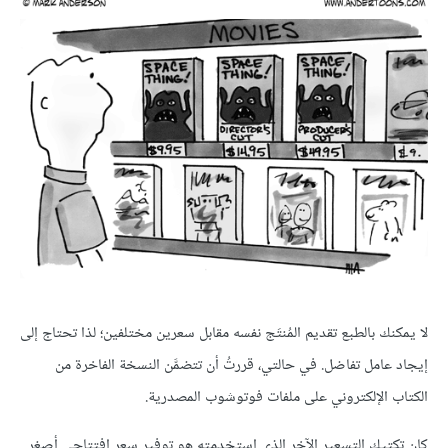
لا يمكنك بالطبع تقديم المُنتَج نفسه مقابل سعرين مختلفين؛ لذا تحتاج إلى
إيجاد عامل تفاضل. في حالتي، قررتُ أن تتضمَّن النسخة الفاخرة من
الكتاب الإلكتروني على ملفات فوتوشوب المصدرية.
كان تكتيك التسعير الآخر الذي استخدمته هو توفير سعر افتتاحي أصغر.