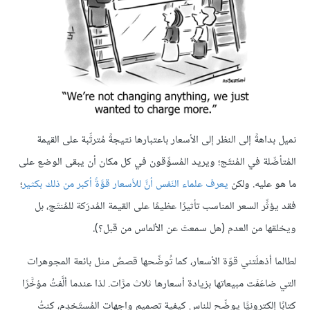
نميل بداهةً إلى النظر إلى الأسعار باعتبارها نتيجةً مُترتِّبة على القيمة
المُتأصِّلة في المُنتَج؛ ويريد المُسوِّقون في كل مكان أن يبقى الوضع على
ما هو عليه. ولكن
يعرف علماء النَفس أنَّ للأسعار قوَّةً أكبر من ذلك بكثير
؛
فقد يؤثِّر السعر المناسب تأثيرًا عظيمًا على القيمة المُدرَكة للمُنتَج، بل
ويخلقها من العدم (هل سمعتَ عن الألماس من قبل؟).
لطالما أذهلَتني قوّة الأسعار، كما تُوضِّحها قصصٌ مثل بائعة المجوهرات
التي ضاعَفَت مبيعاتها بزيادة أسعارها ثلاث مرَّات. لذا عندما ألَّفتُ مؤخَّرًا
كتابًا إلكترونيًّا يوضِّح للناس كيفية تصميم واجهات المُستَخدِم، كنتُ