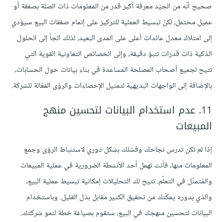
صحيح أنّه من الجيّد معرفة أكبر قدر من المعلومات ذات الصلة بصفقة أو
عميل محتمل، لكنّ تبسيط العملية للتركيز على إتمام صفقات البيع سيؤدي
إلى امتلاك معدل عائدات أعلى على المدى البعيد. لذلك الجأ إلى الحلول
الذكية ذات قدرات تنبؤ دقيقة، وإلى الخصائص التعاونية القوية التي
تتيح لجميع أصحاب المصلحة المساعدة في بناء بيانات حول الحسابات،
بالإضافة إلى الواجهات البديهية لتمثيل الإحصاءات والرؤى الفعّالة للشركة.
11. عدم استخدام البيانات لتحسين منهج
المبيعات
إذا لم تكن تدرس نجاحك وفشلك بشكل دوري لاستنباط الرؤى وجمع
المعلومات منها، فأنت تهمل أحد الأنشطة الضرورية في عملية المبيعات
والمُتمثّل في التعلّم. تتيح لك التحليلات إمكانية تبسيط عملية البيع،
والذي بدوره يمكّنك من تحقيق الكثير مقابل بذل القليل. وباستخدام
البيانات لتحسين منهجك في البيع، ستقوم بصياغة خطة لنمو شركتك.