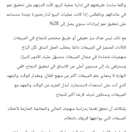
وكلما ساءت طريقتهم في إدارة عملية البيع، قلّت قدرتهم على تحقيق نمو
في عائداتهم. وبالعكس، إذا كانت عمليات البيع تُدار بصورة جيّدة ستساعد
على تحقيق نمو إيرادات سنوي يصل إلى 28%.
مع ذلك، ليس هناك سرّ حقيقي أو طريق مختصر للنجاح في المبيعات،
فالأداء المتميّز في المبيعات دائمًا يتطلّب العمل الشاق. لكّن اتّباع
منهجيات مُحدّدة في مجال المبيعات ستسهّل عليك الأمور كثيرًا،
وسترتقي بك إلى مستوى أعلى من الاتساق في تحقيق النجاح. ففي
النهاية لا يتعدّى علم المبيعات أكثر من منهج فعّال، ومقدار الوقت والجهد
الذي أنت على استعداد لاستثماره. ابذل المزيد من الوقت والجهد مع
المبيعات، وستكون لديك فرصًا أكبر للنجاح.
بإمكانك أن تحقق تقدمًا بدراسة منهجك الحالي والمعالجة الحازمة لأخطاء
المبيعات التي يواجهها فريقك بانتظام.