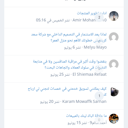
اداره تطوير المنتجات
2
Amir Mohamed10 · نشر
الخميس في 05:16
لماذا يعد الاستثمار في التصميم الداخلي مع شركة سعد
كريتفيتى خطوتك الأهم نحو منزل العمر؟
0
Melyu Mayo · نشر
6 يوليو
بتقضوا وقت أكبر في مراقبة المنافسين ولا في متابعة
التغيرات في سلوك العملاء واتجاهات البحث؟
0
El Shiemaa Refaat · نشر
25 يونيو
كيف يمكنني تسويق خدمتي في خمسات لتجني لي ارباح
كثيرة
1
Karam Mowaffk Sarhan · نشر
20 يونيو
ما علاقة الباك لينك بالمبيعات
0
أحمد سالم9 · نشر
15 يونيو