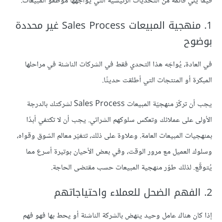
فيما يلي قائمة من التحديات الرئيسية التي يواجهها موظفو المبيعات:
1. منهجية المبيعات Sales Process غير محددة
بوضوح
في العادة، يُواجَه هذا التحدي فقط في الشركات الناشئة في مراحلها
المبكرة أو المنتجات التي أطلقت حديثًا.
يجب أن تركّز منهجيّة المبيعات Sales Process لشركتك بالدرجة
الأولى على عملائك وتعكس سلوكهم الشرائي. يجب أن لا تكتفي أبدًا
بمنهجيات المبيعات العامة. وعلاوة على ذلك، تتغيّر معالم السّوق وقواه،
وسلوك العميل مع مرور الوقت، وفي بعض الأحيان بوتيرة أسرع مما
يُتوقّع. لذلك طوّر منهجية المبيعات حسب مقتضى الحاجة.
2. الفهم الضحل للعملاء واحتياجاتهم
إذا كان هناك عامل وحيد ينهض بالشركة الناشئة أو يحط بها فهو فهم