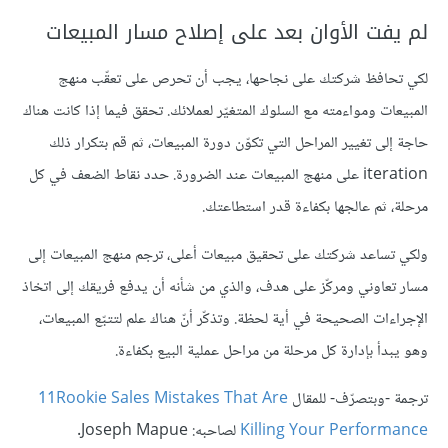
لم يفت الأوان بعد على إصلاح مسار المبيعات
لكي تحافظ شركتك على نجاحها، يجب أن تحرص على تعقّب منهج
المبيعات ومواءمته مع السلوك المتغيّر لعملائك. تحقق فيما إذا كانت هناك
حاجة إلى تغيير المراحل التي تكوّن دورة المبيعات، ثم قم بتكرار ذلك
iteration على منهج المبيعات عند الضرورة. حدد نقاط الضعف في كل
مرحلة، ثم عالجها بكفاءة قدر استطاعتك.
ولكي تساعد شركتك على تحقيق مبيعات أعلى، ترجم منهج المبيعات إلى
مسار تعاوني ومركّز على هدف، والذي من شأنه أن يدفع فريقك إلى اتخاذ
الإجراءات الصحيحة في أية لحظة. وتذكّر أنّ هناك علم لتتبّع المبيعات،
وهو يبدأ بإدارة كل مرحلة من مراحل عملية البيع بكفاءة.
ترجمة -وبتصرّف- للمقال
11Rookie Sales Mistakes That Are
Killing Your Performance
لصاحبه: Joseph Mapue.