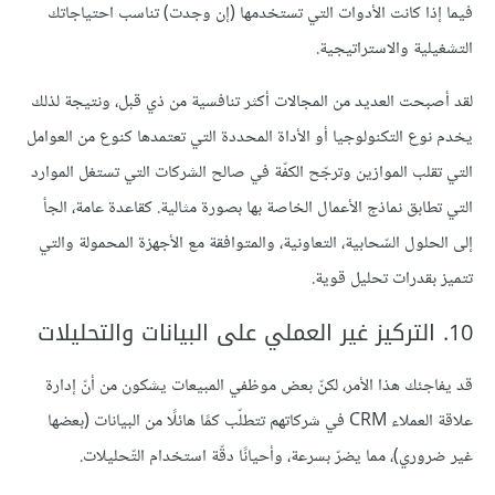
فيما إذا كانت الأدوات التي تستخدمها (إن وجدت) تناسب احتياجاتك
التشغيلية والاستراتيجية.
لقد أصبحت العديد من المجالات أكثر تنافسية من ذي قبل، ونتيجة لذلك
يخدم نوع التكنولوجيا أو الأداة المحددة التي تعتمدها كنوع من العوامل
التي تقلب الموازين وترجّح الكفّة في صالح الشركات التي تستغل الموارد
التي تطابق نماذج الأعمال الخاصة بها بصورة مثالية. كقاعدة عامة، الجأ
إلى الحلول السّحابية، التعاونية، والمتوافقة مع الأجهزة المحمولة والتي
تتميز بقدرات تحليل قوية.
10. التركيز غير العملي على البيانات والتحليلات
قد يفاجئك هذا الأمر، لكنّ بعض موظفي المبيعات يشكون من أنّ إدارة
علاقة العملاء CRM في شركاتهم تتطلّب كمًا هائلًا من البيانات (بعضها
غير ضروري)، مما يضرّ بسرعة، وأحيانًا دقّة استخدام التّحليلات.