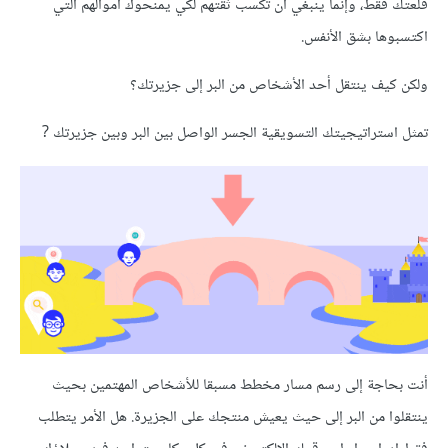
قلعتك فقط، وإنما ينبغي أن تكسب ثقتهم لكي يمنحوك أموالهم التي
اكتسبوها بشق الأنفس.
ولكن كيف ينتقل أحد الأشخاص من البر إلى جزيرتك؟
تمثل استراتيجيتك التسويقية الجسر الواصل بين البر وبين جزيرتك ?
أنت بحاجة إلى رسم مسار مخطط مسبقا للأشخاص المهتمين بحيث
ينتقلوا من البر إلى حيث يعيش منتجك على الجزيرة. هل الأمر يتطلب