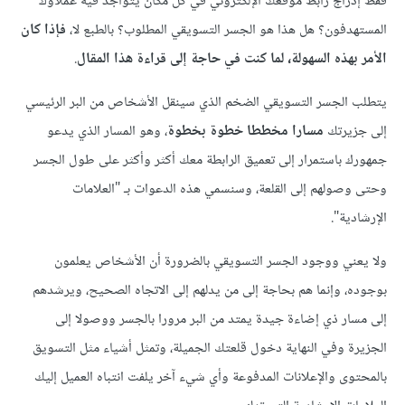
فقط إدراج رابط موقعك الإلكتروني في كل مكان يتواجد فيه عملاؤك
المستهدفون؟ هل هذا هو الجسر التسويقي المطلوب؟ بالطبع لا،
فإذا كان
الأمر بهذه السهولة، لما كنت في حاجة إلى قراءة هذا المقال
.
يتطلب الجسر التسويقي الضخم الذي سينقل الأشخاص من البر الرئيسي
إلى جزيرتك
مسارا مخططا خطوة بخطوة
، وهو المسار الذي يدعو
جمهورك باستمرار إلى تعميق الرابطة معك أكثر وأكثر على طول الجسر
وحتى وصولهم إلى القلعة، وسنسمي هذه الدعوات بـ "العلامات
الإرشادية".
ولا يعني ووجود الجسر التسويقي بالضرورة أن الأشخاص يعلمون
بوجوده، وإنما هم بحاجة إلى من يدلهم إلى الاتجاه الصحيح، ويرشدهم
إلى مسار ذي إضاءة جيدة يمتد من البر مرورا بالجسر ووصولا إلى
الجزيرة وفي النهاية دخول قلعتك الجميلة، وتمثل أشياء مثل التسويق
بالمحتوى والإعلانات المدفوعة وأي شيء آخر يلفت انتباه العميل إليك