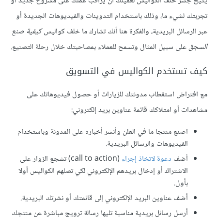
يتيح جسر خلف الكواليس لعميلك أن يراقب عملك على مشروع جديد أو
تجربتك لشيء ما، وذلك باستخدام التدوينات والفيديوهات الجديدة أو
عبر الرسائل البريدية، والفكرة هنا أنك تشارك ما خلف كواليس
كيفية صنع
السجق
على سبيل المثال وتسمح للعملاء بمصاحبتك خلال رحلة التصنيع.
كيف تستخدم الكواليس في التسويق
مع افتراض استقطاب مدونتك للزيارات أو حصول فيديوهاتك على
مشاهدات أو امتلاكك قائمة عناوين بريد إلكتروني:
اصنع منتجا ما في العلن وأنشر أخباره على المدونة وباستخدام
الفيديوهات والرسائل البريدية.
أضف
دعوة لاتخاذ إجراء
(call to action) تشجع الزوار على
الاشتراك أو إدخال بريدهم الإلكتروني لكي تصلهم الكواليس أولا
بأول.
أضف عناوين البريد الإلكتروني إلى قائمتك أو نشرتك البريدية.
أرسل رسائل بريدية مناسبة تليها رسالة ترويج مباشرة عن منتجك