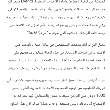
الصوتية عن كيفية تخطيط وإدارة الأحداث التجارية Events بينما كان
يستمع إلى أحد حلقات برنامج ترفيهي، وأثناء استماعه للبرنامج فكر في
كيفية تنظيم حدث لمشروعه ووجد لديه رغبة في إثراء معرفته التجارية،
وفي هذه اللحظة عثر على برنامجك، يشبه الأمر تجوُل أحد الأشخاص
ومصادفته للوحتك الإعلانية التي تقوله له
"مرحبا! أنا هنا"
.
تخيل الآن لو أنك شجعت المستمعين في نهاية حلقة برنامجك على
الاشتراك في نشرتك البريدية، في هذه الحالة ستكون شجعتهم على
التحرك خطوة للأمام عندما أضفت هذه العلامة الإرشادية التي تدعوهم
إلى التقدم على جسر التسويق، وإلى هنا يبدو أن كل شيء على ما يرام.
لكن بافتراض أن هذا العميل تلقى منك رسالة بريدية تدعوه للاشتراك في
دورتك التعليمية عن كيفية التخطيط للأحداث التجارية الكبرى بسعر
1000 دولار، على الأرجح سينتابه شعور بالاندهاش، فهو للتو قد بدأ
الاستماع لبرنامجك وليس مستعدا لإجراء عملية شراء الآن بهذا المبلغ.