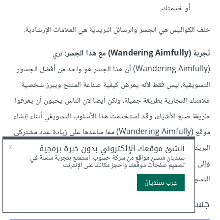
أو خدمتك.
خلف الكواليس هي الجسر والرسائل البريدية هي العلامات الإرشادية.
تجربة (Wandering Aimfully) مع هذا الجسر:
تري
(Wandering Aimfully) أن هذا الجسر هو واحد من أفضل الجسور
التسويقية، ليس فقط لأنه يعرض كيفية صناعة المنتج ويبرز شخصية
علامتك التجارية بطريقة جميلة، ولكن أيضا لأن الناس يحبون أن يعرفوا
طريقة صنع الأشياء، وقد استخدمت هذا الأسلوب التسويقي أثناء إنشاء
موقع (Wandering Aimfully) مما ساعدها على زيادة عدد مشتركي
البريد الإلكتروني الذين أصبحوا عملاء بمجرد أن بدأت تقديم خدماتها،
وإلى الآن تواصل (Wandering Aimfully) استخدام هذا الجسر
التسويقي وتستمتع بمشاركة خلف الكواليس مع جمهورنا.
جسر التسويق رقم 7: الاستبيان