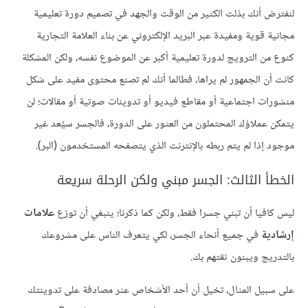
لنفترض أنك بذلت الكثير من الوقت والجهد في تصميم دورة تعليمية
مجانية قوية ومفيدة عبر البريد الإلكتروني عن بناء العلامة التجارية
كنوع من الترويج لدورة تعليمية أكبر عن الموضوع نفسه، ولكن المشكلة
كانت أن الجمهور لم يراها، فطالما أنك لم تصنع محتوى مفيد على شكل
منشورات اجتماعية أو مقاطع فيديو أو تدوينات صوتية أو مقالات؛ لن
يتمكن عملاؤك المحتملون من العثور على الدورة، فالجسر سيُعد غير
موجود إذا لم يتم ربطه بالإنترنت الذي يتصفحه المستخدمون (البر).
الخطأ الثالث: الجسر مبني ولكن الرحلة سريعة
ليس كافيا أن تبني جسرا فقط، ولكن كما ذكرنا؛ ينبغي أن توزع
علامات
إرشادية
في جميع أنحاء الجسر، لكي يتعرف الناس على مشروعك
بالتدريج ويبنون ثقتهم بك.
على سبيل المثال، تخيل أن أحد الأشخاص عثر مصادفة على تدوينتك