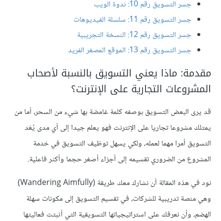
جسر التسويق رقم 10: ندوة الويب
جسر التسويق رقم 11: سلسلة الفيديوهات
جسر التسويق رقم 12: النسخة التجريبية
جسر التسويق رقم 13: الموقع المصغر الفريد
مقدمة: ماذا يعني التسويق بالنسبة لأصحاب
المشروعات التجارية على الإنترنت؟
قد يرى البعض التسويق بوصفه كلمة غامضة بها شيء من السحر، أما من
يمتلك مشروعا تجاريا على الإنترنت فهو يعلم جيدا إلى أي مدى يُعَد
التسويق أمرا مهما لعمله، ولكي يسهل توظيف التسويق في خدمة
المشروع من الضروري تقسيمه إلى أجزاء أصغر حجما وأكثر فاعلية.
نود في هذه المقالة أن نشارك معك طريقة (Wandering Aimfully)
وهي منصة تدريبية للشركات، في تقسيم التسويق إلى مكونات سهلة
الهضم، وأن نعرفك على استراتيجياتها التسويقية التي أثبتت فعاليتها