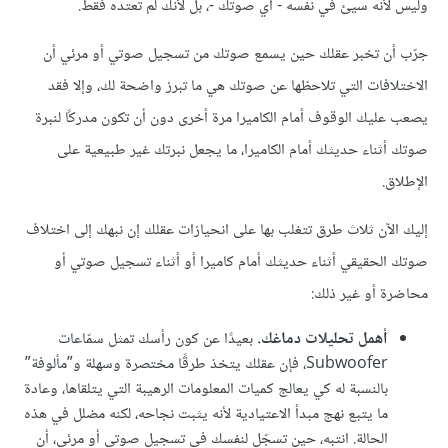
وليس ﻷنه سيئ في نفسه - أي صوتك -، بل لأنك لم تعتده فقط.
جرّب أن تخبر عقلك حين يسمع صوتك من تسجيل صوتي أو مرئي أن
الاختلافات التي تلاحظها عن صوتك هي ما تبرز واضحة لك، وإﻻ فقد
يصعب عليك الوقوف أمام الكاميرا مرة أخرى دون أن تكون مدركًا لنبرة
صوتك أثناء حديثك أمام الكاميرا، ما يجعل نبرتك غير طبيعية على
الإطلاق.
إليك الآن ثلاث طرق تتغلب بها على انحيازات عقلك إن نبهك إلى اختلاف
صوتك الحقيقي أثناء حديثك أمام كاميرا أو أثناء تسجيل صوتي أو
محاضرة أو غير ذلك:
أهمل تحليلات دماغك.
بعيدًا عن كون رأسك تمثل سمّاعات
Subwoofer، فإن عقلك يتخذ طرقًا مختصرة وسهلة و”مألوفة”
بالنسبة له كي يعالج كميات المعلومات الرهيبة التي يتلقاها، وعادة
ما يتبع نهج مبدأ الاعتيادية ﻷنه يثبت نجاحه، لكنه مضلل في هذه
الحالة. انتبه، حين تسجّل لنفسك في تسجيل صوتي أو مرئي، أن