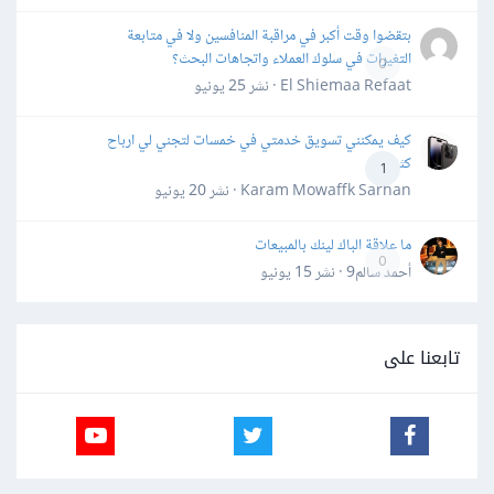
بتقضوا وقت أكبر في مراقبة المنافسين ولا في متابعة
التغيرات في سلوك العملاء واتجاهات البحث؟
0
El Shiemaa Refaat · نشر
25 يونيو
كيف يمكنني تسويق خدمتي في خمسات لتجني لي ارباح
كثيرة
1
Karam Mowaffk Sarhan · نشر
20 يونيو
ما علاقة الباك لينك بالمبيعات
0
أحمد سالم9 · نشر
15 يونيو
تابعنا على