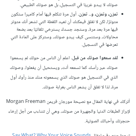
صوتك ﻻ يبدو غريبًا في التسجيل، بل هو صوتك الطبيعي.
تمرّن، وتمرّن، و.. تمرّن.
أول مرة تتكلم فيها أمام كاميرا ستكون
متوترًا، لكن ﻻ تقلق فيمكنك أن تعيد اللقطة التي تشعر أنك متوتر
فيها مرة بعد مرة، وستجد جسدك يسترخي تلقائيًا بعد بضعة
محاولات، وستنسى كيف يبدو صوتك، وستركز على المادة التي
تعرضها في التسجيل.
لقد سمعوا صوتك من قبل.
اعلم أن الناس من حولك لم يسمعوا
صوتك عبر رأسك كما تسمعه أنت، ويستحيل أن يفعلوا، وصوتك
الذي في التسجيل هو صوتك الذي يسمعونه منك منذ رأوك أول
مرة، لذا لا تقلق أن يشعر الناس بغرابة صوتك.
أتركك في نهاية المقال مع نصيحة مورجان فريمن Morgan Freeman
لإبراز الطبقات الدنيا والجهيرة من صوتك، وهي أن تتثاءب من أجل إرخاء
حنجرتك وأحبالك الصوتية.
ترجمة -بتصرف- لمقال
Say What? Why Your Voice Sounds