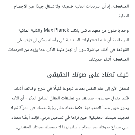
المنخفضة، إذ أن الترددات العالية ضعيفة وﻻ تنتقل جيدًا عبر الأجسام
الصلبة.
وجد باحثون من معهد ماكس بلانك Max Planck والكلية الملكية
البريطانية أن تلك الاهتزازات الصدغية في رأسك يمكن أن تؤثر على
القوقعة في أذنك مباشرة دون أن تهتز طبلة اﻷذن، مما يزيد من الترددات
المنخفضة أثناء حديثك.
كيف تعتاد على صوتك الحقيقي
لننتقل الآن إلى علم النفس بعد ما تجولنا قليلًا في شرح وظائف أذنك،
فكما يقول جويدو - صديقنا من تعليقات المقال السابق الذكر - أن الأمر
يدور حول مبدأ الاعتيادية، فكما تعتاد على رؤية نفسك في المرآة ثم ﻻ
تعجبك هيئتك الحقيقية حين تراها في تسجيل مرئي، فإنك أيضًا معتاد
على سماع صوتك عبر عظام رأسك، لهذا ﻻ يعجبك صوتك الحقيقي،