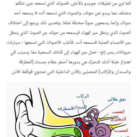
كما ترى من تعليقات جويدو بالأعلى، فصوتك الذي تسمعه حين تتكلم
تجربة سماعك لصوتك في جسدك مختلفة عن سماعه من
مختلف عما يبدو لمن حولك، والصوت الذي تسمعه أنت ﻻ يسمعه أحد
تسجيل خارجي. وأنا ألاحظ الأمر كثيرًا في صوتي الخاص.
سواك، وإنما يسمعون صوتًا مختلفًا تمامًا. وتفسير ذلك يرجع إلى اختلاف
شكرًا على قراءتك للمقال جويدو.
الصوت الذي ينتقل عبر الهواء فيسمعه من حولك عن الصوت الذي ينتقل
عبر الأجسام الصلبة فتسمعه أنت. فأغلب الأصوات التي تسمعها - سيارات،
أظهر المزيد
جويدو: نعم، يعود السبب إلى وصول الصوت إلى
حيوانات، بشر، إلخ - تصل عبر الهواء إلى قناتك السمعية ممّا يتسبّب في
اﻷذن عبر العظام، فنحن نسمع طبقات صوت جهيرة
اهتزاز طبلة أذنك فتحرِّك هي بدورها أصغر عظام جسدك (المطرقة
في عظامنا عوضًا عن آذاننا، ولهذا فإن أصواتنا تبدو
والسندان والرِّكاب) المتصلين باﻷذن الداخلية التي تحتوي قوقعة الأذن.
وكأنها سُجّلت بجودة سيئة حين نسمعها من تسجيلات
خارجية، رغم أنها تبدو طبيعية تمامًا لمن حولنا. لهذا
فإن كلًا من “هذا هو صوتك الطبيعي” و”ليس هذا
أظهر المزيد
صوتي الحقيقي!” صحيحتان تمامًا.
ميريل: رائع!، من كان يظن أن عظامنا قامت
بدور سمّاعات عالية الجودة!