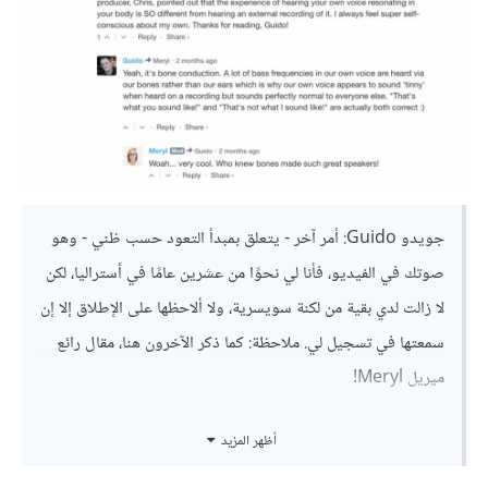
جويدو Guido: أمر آخر - يتعلق بمبدأ التعود حسب ظني - وهو
صوتك في الفيديو، فأنا لي نحوًا من عشرين عامًا في أستراليا، لكن
ﻻ زالت لدي بقية من لكنة سويسرية، وﻻ ألاحظها على الإطلاق إﻻ إن
سمعتها في تسجيل لي. ملاحظة: كما ذكر الآخرون هنا، مقال رائع
ميريل Meryl!
أظهر المزيد
ميريل: رائع!، لقد كدنا نتحدث عن هذا في المقال - وربما كان
يجب أن نفعل -، فمُنتِجنا للفيديو في Wistia يذكر أن