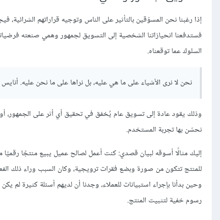
إذا رغبنا نحن المسوّقين بالتأثير على الناس وتوجيه قراراتهم الشرائية، في
فستدفعنا انحيازاتنا الشخصية إلى التسويق لجمهور وهمي صنعته فرضياتنا
السلوك عما توقعناه.
نحن لا نرى الأشياء على ما هي عليه، بل نراها على ما نحن عليه. أنايس نين is Nin
وذلك يقود عادة إلى تسويق عام يُخفق في تحقيق أي أثر على الجمهور، أو 
نحسّن بها تجربة المستخدم.
إليك مثالًا أسوقه لبيان قصدي: كنت أعمل لصالح عميل يبيع منتجًا رقميًا
للمنتج تتكون من صورة وبضع فقرات ترويجية، وكان السبب وراء ذلك الفعل ه
وحين بدأنا بإجراء استبيانات للعملاء، وجدنا أن لديهم أسئلة كثيرة لم يك
رسوم خفية لتثبيت المنتج.