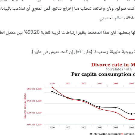
ت تتوقع. ولأن وظائفنا تتطلب منا إخراج نتائج، فمن المغري أن نتلاعب بالبيان
اقة بالعالم الحقيقي.
إليك مثالًا من tylervigen.com كدليل على التقارب بين بيانات لا علاقة لها ببعضها، فإن هذا المخطط يظهر ا
حياة زوجية طويلة وسعيدة! (على الأقل إن كنت تعيش في ماين).