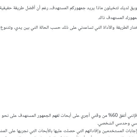
سويق لديك تتخيلون ماذا يريد جمهوركم المستهدف، رغم أن أفضل طريقة حقيقية 
جمهورك المستهدف ذاك.
تار الطريقة والأداة التي تساعدني على ذلك حسب الحالة التي بين يدي، وتتنوع 
وبصفتي المسؤول عن تهيئة التحويلات في Unbounce، فإنني أنفق 60% من وقتي أجري على أبحاث لفهم الجمهور المستهدف على
حساسي وحدسي الشخصي.
جابات المستخدمين وإفاداتهم التي حصلت عليها بالأبحاث التي نجريها على المشا