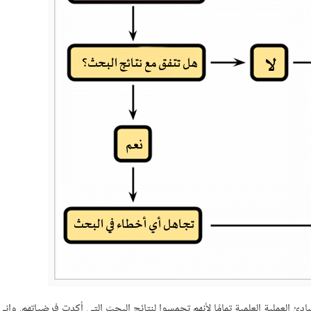
 العملية العلمية تمامًا لأنهم تحمسوا لنتائج البحث التي أكدت فرضياتهم. وإن