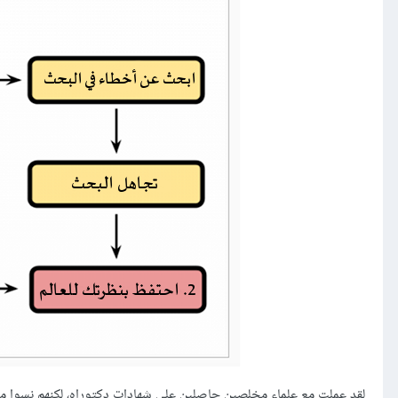
لقد عملت مع علماء مخلصين حاصلين على شهادات دكتوراه، لكنهم نسوا مبادئ