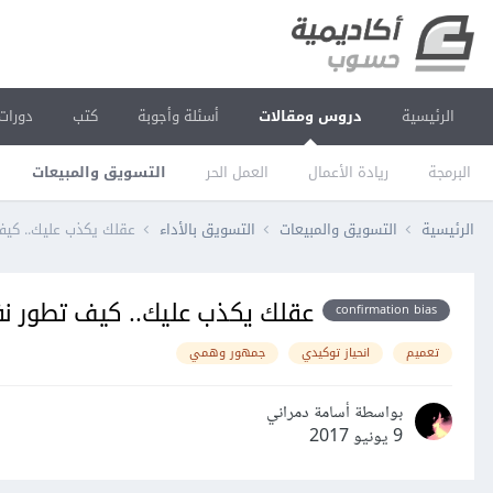
الرئيسية
دروس ومقالات
أسئلة وأجوبة
كتب
دورات
البرمجة
ريادة الأعمال
العمل الحر
التسويق والمبيعات
الرئيسية
التسويق والمبيعات
التسويق بالأداء
عقلك يكذب عليك.. كيف
عقلك يكذب عليك.. كيف تطور نف
confirmation bias
تعميم
انحياز توكيدي
جمهور وهمي
بواسطة أسامة دمراني
9 يونيو 2017