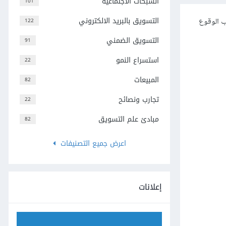
الشبكات الاجتماعية
101
التسويق بالبريد الالكتروني
ب الوقوع
122
التسويق الضمني
91
استسراع النمو
22
المبيعات
82
تجارب ونصائح
22
مبادئ علم التسويق
82
اعرض جميع التصنيفات
إعلانات