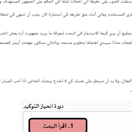
قة سلطت الضوء على حقيقة أني أخطأت تمامًا في الحكم على الجمهور المستهدف وم
ين ترى المستخدم يعاني أثناء شق طريقه في استمارة كان يجب أن تنتهي في لحظا
ا يستطيع أن يرى قيمة الاستثمار في البحث لمعرفة ما يريد جمهوره، أره بعض اختب
العملاء عنادًا سيبدي اهتمامًا بتطوير منتجه، وبالتالي ستكون مهمتك أيسر كمصمم
 المقال، ولا بد أن تسيطر على نفسك كي لا تُخدَع ببحثك الخاص، أنا أحب المسار 
.