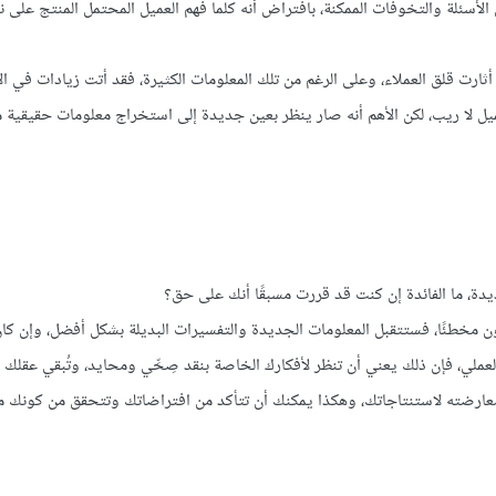
الأسئلة والتخوفات الممكنة، بافتراض أنه كلما فهم العميل المحتمل المنتج على 
ثارت قلق العملاء، وعلى الرغم من تلك المعلومات الكثيرة، فقد أتت زيادات في ال
 لا ريب، لكن الأهم أنه صار ينظر بعين جديدة إلى استخراج معلومات حقيقية من
دة، ما الفائدة إن كنت قد قررت مسبقًا أنك على حق؟
كون مخطئًا، فستتقبل المعلومات الجديدة والتفسيرات البديلة بشكل أفضل، وإن ك
ملي، فإن ذلك يعني أن تنظر لأفكارك الخاصة بنقد صِحِّي ومحايد، وتُبقي عقلك مت
معارضته لاستنتاجاتك، وهكذا يمكنك أن تتأكد من افتراضاتك وتتحقق من كونك م