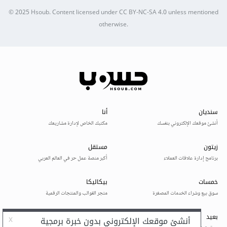
© 2025
Hsoub
.
Content licensed under
CC BY-NC-SA 4.0
unless mentioned
otherwise.