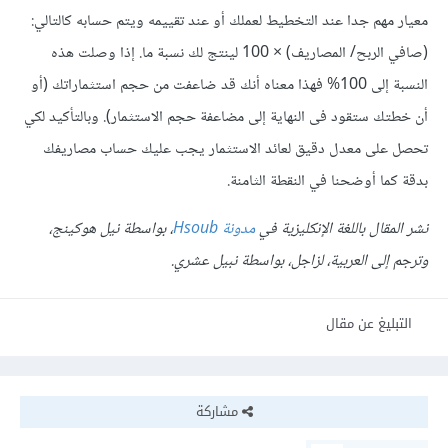
معيار مهم جدا عند التخطيط لعملك أو عند تقييمه ويتم حسابه كالتالي:
(صافي الربح/ المصاريف) × 100 لينتج لك نسبة ما. إذا وصلت هذه
النسبة إلى 100% فهذا معناه أنك قد ضاعفت من حجم استثماراتك (أو
أن خطتك ستقود فى النهاية إلى مضاعفة حجم الاستثمار). وبالتأكيد لكي
تحصل على معدل دقيق لعائد الاستثمار يجب عليك حساب مصاريفك
بدقة كما أوضحنا في النقطة الثامنة.
نشر المقال باللغة الإنكليزية في
مدونة Hsoub
، بواسطة نيل هوكينج،
وترجم إلى العربية، لزاجل، بواسطة نبيل عشري.
التبليغ عن مقال
مشاركة