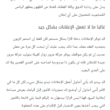
يدل على رداءة الذوق وقلة الفِطْنَة، فضلا عن الظهور بمظهر اليائس
المُسْتَمِيتِ للحصول على أي إعلان.
غالبا ما لا تعمل الإعلانات بشكل جيد
قد توفر الإعلانات دخلا قارًا بشكل مستمر لكن فقط إن استمر الزبون
بتجديد العقد معك، عدا ذلك يجب عليك أن تبحث كل مرة عن معلن
جديد، إن لم يكن موقعك يوفر حركة مرور زوار كفيلة بتوليد حركة مرور
جيدة للإعلان فإنه لن يكون ذا مردودية لصاحبه على المدى القصير ولا لك
على المدى البعيد.
قد يبدو لك بأني أحاول أجعل الإعلانات تبدو بشكل سيء، لكن كل ما في
الأمر أنّني أحاول أن أوضح لك مجريات الأمور قبل قيامك بعرض مساحة
إعلانية للبيع، فهذا ليس قرارًا يستهان به. إليكم فيما يلي لائحة بالأمور
التي يجب أخذها بعين الاعتبار قبل الإقدام على هذه الخطوة.