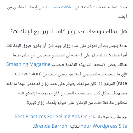
حيث تساعد هذه الشبكات (مثل
إعلانات حسوب
) على إيجاد المعلنين من
أجلك.
هل يملك موقعك عدد زوار كاف لتبرير بيع الإعلانات؟
عادة يجدر بك أن تتوفر على عدد زوّار جيّد قبل أن يكون قبول الإعلانات
أمرا معقولا وذلك بناء على فرضية أن المعلنين يبحثون عن ذلك، طبعا
هنالك بعض الاستثناءات لهذه القاعدة فحسب
Smashing Magazine
فإن ما يبحث عنه المعلنون فعلا هو معدل التحويل (conversion
rate) المرتفع. إذا كان موقعك يتوفر على عدد زوّار مُنخفض نوعا ما لكنه
مستهدف بشكل كبير وسيجذب المعلنين فإن مردودية الإعلان فيه
ستكون مكافئة لتلك من الإعلان على موقع بأعداد زوّار كبيرة.
ترجمة وبتصرف للمقال:
Best Practices For Selling Ads On
Your Wordpress Site
للكاتبة:
Brenda Barron
.