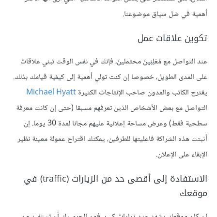
أهمية في ضل سياق موضوعنا.
تكوين علاقات عمل
عند التواصل مع مُعْلِنِينَ محتملينَ، فإنك في نفس الوقت تبني علاقات
على المدى الطويل، خصوصا إن كنت تولي أهمية إلى كيفية قيامك بذلك.
يقترح الكاتب والمدون صاحب الإنتاجات الكثيرة
Michael Hyatt
التواصل مع بعض الأشخاص الذين تعرفهم مسبقا (حتى إن كانت معرفة
سطحية فقط) وعرض مساحة إعلانية عليهم مجانا لمدة 30 يوما. إن
أثبتت هذه الشراكة فاعليتها للطرفين، يمكنك اقتراح عمولة معينة نظير
الإبقاء على الإعلان.
الاستفادة إلى أقصى حد من الزيارات (traffic) في
موقعك
إن كان موقعك يشهد عدد زيارات كبير، فمن الحري بك أن تستفيد من