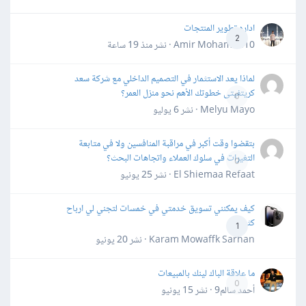
اداره تطوير المنتجات
2
Amir Mohamed10 · نشر
منذ 19 ساعة
لماذا يعد الاستثمار في التصميم الداخلي مع شركة سعد
كريتفيتى خطوتك الأهم نحو منزل العمر؟
0
Melyu Mayo · نشر
6 يوليو
بتقضوا وقت أكبر في مراقبة المنافسين ولا في متابعة
التغيرات في سلوك العملاء واتجاهات البحث؟
0
El Shiemaa Refaat · نشر
25 يونيو
كيف يمكنني تسويق خدمتي في خمسات لتجني لي ارباح
كثيرة
1
Karam Mowaffk Sarhan · نشر
20 يونيو
ما علاقة الباك لينك بالمبيعات
0
أحمد سالم9 · نشر
15 يونيو