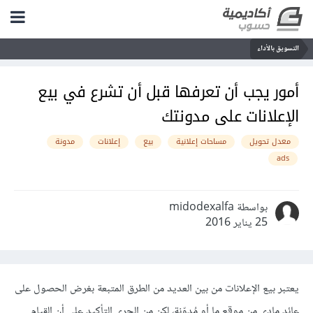
التسويق بالأداء
أمور يجب أن تعرفها قبل أن تشرع في بيع
الإعلانات على مدونتك
معدل تحويل
مساحات إعلانية
بيع
إعلانات
مدونة
ads
بواسطة midodexalfa
25 يناير 2016
يعتبر بيع الإعلانات من بين العديد من الطرق المتبعة بغرض الحصول على
عائد مادي من موقع ما أو مُدوّنة، لكن من الحري التأكيد على أن القيام