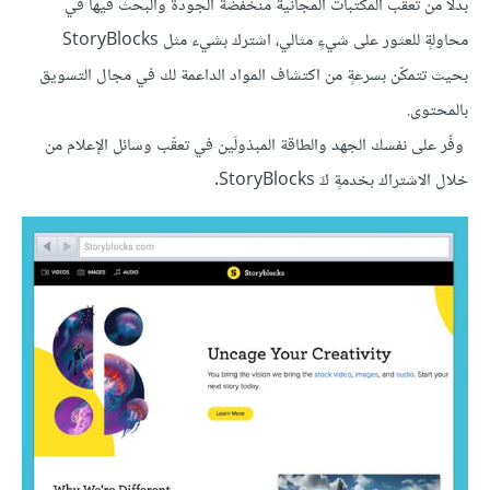
بدلًا من تعقب المكتبات المجانية منخفضة الجودة والبحث فيها في
محاولةٍ للعثور على شيءٍ مثالي، اشترك بشيء مثل StoryBlocks
بحيث تتمكّن بسرعةٍ من اكتشاف المواد الداعمة لك في مجال التسويق
بالمحتوى.
وفّر على نفسك الجهد والطاقة المبذولَين في تعقّب وسائل الإعلام من
خلال الاشتراك بخدمةٍ كَ StoryBlocks.