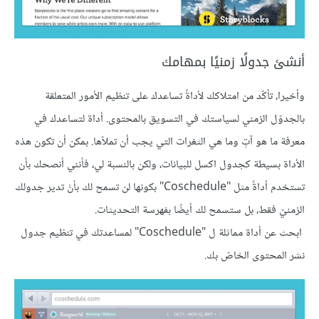
أنشئ جدولًا زمنيًا بمهامك
وأخيرا، تأكّد من امتلاكك لأداةً تساعدك على تنظيم الأمور المتعلقة
بالجدوّل الزمني لسياستك في التسويق بالمحتوى. أداة لتساعدك في
معرفة ما هو آتٍ وما هي الثغرات التي يجب أن تملأها. بمكن أن تكون هذه
الأداة بسيطة كجدول اكسل للبيانات، ولكن بالنسبة لي، فأنني أنصحك بأن
تستخدم أداةً مثل "Coschedule" بكونها لن تسمح لك بأنْ تدير جدولك
الزمنيّ فقط، بل ستسمح لك أيضًا بفهرسة التحديثات.
ابحث عن أداة مماثلة ل "Coschedule" لمساعدتك في تنظيم جدول
نشر المحتوى الخاصّ بك.