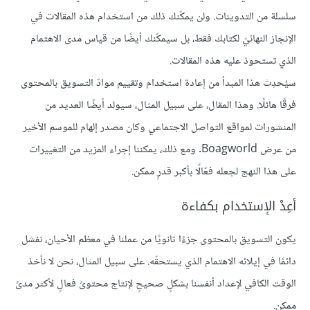
سلسلة من التدوينات. ولن يمكّنك ذلك من استخدام هذه المقالات في
الإنجاز النهائيّ لكتابك فقط، بل سيمكّنك أيضًا من قياس مدى الاهتمام
الذي تستحوذ عليه هذه المقالات.
سيُحدِث هذا المبدأ من إعادة استخدام وتقييم موادّ التسويق بالمحتوى
فرقًا هائلًا. وهذا المقال، على سبيل المثال، سيولد أيضًا العديد من
المنشورات لمواقع التواصل الاجتماعي وكان مصدر إلهام للموسم الأخير
من عرض Boagworld. ومع ذلك، يمكننا إجراء المزيد من التغييرات
على هذا النهج لجعله فعّالًا بأكبر قدرٍ ممكن.
أعِدْ الإستخدام بكفاءة
يكون التسويق بالمحتوى جزءًا ثانويًا من عملنا في معظم الأحيان، نفشل
دائمًا في إيلائه الاهتمام الذي يستحقّه. على سبيل المثال، نحن لا نأخذ
الوقت الكافي لإعداد أنفسنا بشكلٍ صحيحٍ لإنتاج محتوىً فعالٍ لأكثر مدىً
ممكن.