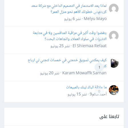
لماذا يعد الاستثمار في التصميم الداخلي مع شركة سعد
كريتفيتى خطوتك الأهم نحو منزل العمر؟
0
Melyu Mayo · نشر
6 يوليو
بتقضوا وقت أكبر في مراقبة المنافسين ولا في متابعة
التغيرات في سلوك العملاء واتجاهات البحث؟
0
El Shiemaa Refaat · نشر
25 يونيو
كيف يمكنني تسويق خدمتي في خمسات لتجني لي ارباح
كثيرة
1
Karam Mowaffk Sarhan · نشر
20 يونيو
ما علاقة الباك لينك بالمبيعات
0
أحمد سالم9 · نشر
15 يونيو
تابعنا على