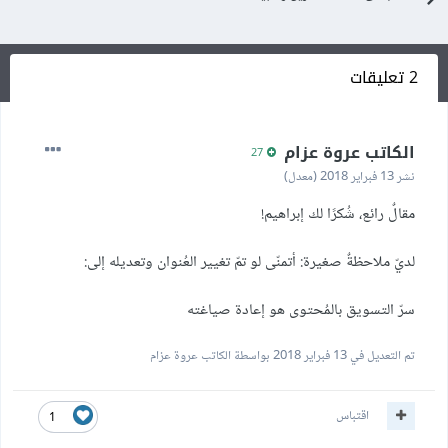
2 تعليقات
الكاتب عروة عزام
27
نشر
13 فبراير 2018
(معدل)
مقالٌ رائع، شُكرًا لك إبراهيم!
لديّ ملاحظةٌ صغيرة: أتمنّى لو تمّ تغيير العُنوان وتعديله إلى:
سرّ التسويق بالمُحتوى هو إعادة صياغته
تم التعديل في
13 فبراير 2018
بواسطة الكاتب عروة عزام
اقتباس
1