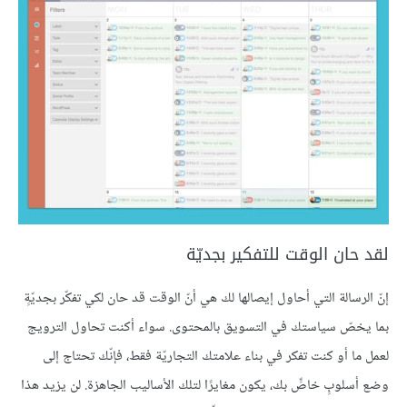
لقد حان الوقت للتفكير بجديّة
إنّ الرسالة التي أحاول إيصالها لك هي أنّ الوقت قد حان لكي تفكّر بجديّةٍ
بما يخصّ سياستك في التسويق بالمحتوى. سواء أكنت تحاول الترويج
لعمل ما أو كنت تفكر في بناء علامتك التجاريّة فقط، فإنّك تحتاج إلى
وضع أسلوبٍ خاصٍّ بك، يكون مغايرًا لتلك الأساليب الجاهزة. لن يزيد هذا