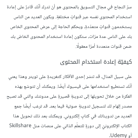
سرّ النجاح في مجال التسويق بالمحتوى هو أنْ تدرك أنّك قادرٌ على إعادة
استخدام المحتوى نفسه عبر قنواتٍ مختلفةٍ. وبكون العديد من الناس
يستخدمون قنواتٍ متعدّدةٍ، وبحكم الحاجة إلى عرض المحتوى الخاص
بك على الناس عدة مرّات، ستكون إعادة استخدام المحتوى الخاصّ بك
ضمن قنوات متعددة أمرًا معقولًا.
كيفيّة إعادة استخدام المحتوى
على سبيل المثال، قد تنشر إحدى الأفكار كتغريدةٍ على تويتر وهذا يعني
أنّك تستطيع استخدامها على فيسبوك أيضًا. ويمكنك أن تتوسّع بهذه
الفكرة من خلال تحويلها إلى تدوينةٍ قصيرةٍ على مدونتك والتي قد تصبح
مصدر إلهام لك لتسجيل تدوينةٍ صوتية فيما بعد. قد ترغب أيضًا جمع
العديد من تدويناتك في كتابٍ إلكتروني. ويمكنك بعد ذلك تحويل هذا
الكتاب الإلكترونيّ إلى دورةٍ للتعلّم الذاتي على منصات مثل Skillshare
أو Udemy.