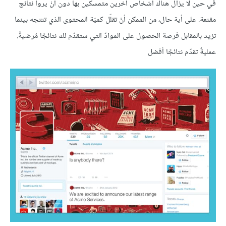
في حين لا يزال هناك أشخاص آخرين متمسكين بها دون أنْ يروا نتائج
مقنعة. على أية حال، من الممكن أنْ تقلّل كميّة المحتوى الذي تنتجه بينما
تزيد بالمقابل فرصة الحصول على الموادّ التي ستقدّم لك نتائجًا مُرضيةً.
عمليةٌ تقدّم نتائجًا أفضل