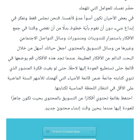
حضّر نفسك للعوامل التي تلهمك
في بعض الأحيان نكون أسوأ عدوّ لأنفسنا. فنحن نجلس فقط ونفكر في
إبداع شيء دون أنْ نقوم بأيّة خطوة، بدلًا من أنْ نقضي وقتنا في جمع
الأفكار باستمرارٍ للتدوينات ومنشورات وسائل التواصل الاجتماعيّ
وغيرها من وسائل التسويق بالمحتوى. اجعل حياتك أسهل من خلال
البحث الدائم عن الأفكار العظيمة. عندما تجد هذه الأفكار، قم بوضعها في
قائمةٍ حتّى تستطيع العودة إليها لاحقًا. حتى لو بقيت فكرة المنشور الذي
تنوي كتابته جاثمةً ضمن قائمة الأشياء التي ألهمتك للأشهر الستة الماضية
على الأقل في انتظار اللحظة المناسبة لكتابتها.
احتفظ بقائمةٍ تحتوي أفكارًا عن التسويق بالمحتوى بحيث تكون جاهزًا
للعودة إليها عندما يحين وقت إنشاء محتوىً جديدٍ.