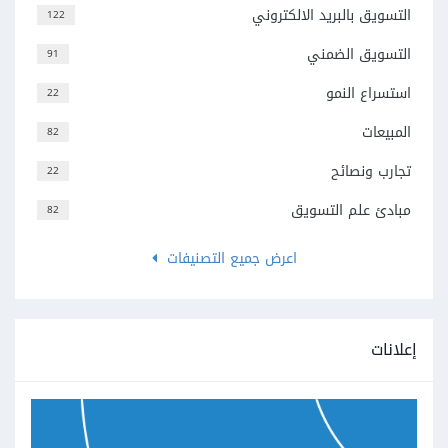
التسويق بالبريد الالكتروني
122
التسويق الضمني
91
استسراع النمو
22
المبيعات
82
تجارب ونصائح
22
مبادئ علم التسويق
82
اعرض جميع التصنيفات
إعلانات