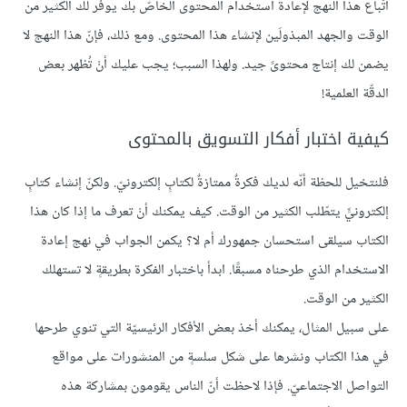
اتّباع هذا النهج لإعادة استخدام المحتوى الخاصّ بك يوفّر لك الكثير من
الوقت والجهد المبذولَين لإنشاء هذا المحتوى. ومع ذلك، فإنّ هذا النهج لا
يضمن لك إنتاج محتوىً جيد. ولهذا السبب؛ يجب عليك أنْ تُظهر بعض
الدقّة العلمية!
كيفية اختبار أفكار التسويق بالمحتوى
فلنتخيل للحظة أنّه لديك فكرةٌ ممتازةٌ لكتابٍ إلكترونيّ. ولكنّ إنشاء كتابٍ
إلكترونيٍّ يتطّلب الكثير من الوقت. كيف يمكنك أنْ تعرف ما إذا كان هذا
الكتاب سيلقى استحسان جمهورك أم لا؟ يكمن الجواب في نهج إعادة
الاستخدام الذي طرحناه مسبقًا. ابدأ باختبار الفكرة بطريقةٍ لا تستهلك
الكثير من الوقت.
على سبيل المثال، يمكنك أخذ بعض الأفكار الرئيسيّة التي تنوي طرحها
في هذا الكتاب ونشرها على شكل سلسةٍ من المنشورات على مواقع
التواصل الاجتماعيّ. فإذا لاحظت أنّ الناس يقومون بمشاركة هذه