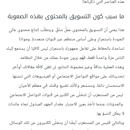
هذه العناصر التي ذكرناها!
ما سبب كون التسويق بالمحتوى بهذه الصعوبة
هذا يعني أنّ التسويق بالمحتوى عملٌ شاقٌ. ويتطلّب إنتاج محتوى عالي
الجودة باستمرارٍ وعلى أساسٍ منتظم، عبر قنواتٍ متعددةٍ. وموادًا
تساعدك بالحفاظ على تفاعل جمهورك باستمرار. ليس كافيًا أنْ يستمع إليك
الناس مرّةً واحدةً فقط، فهُم يرون جودة عملك من خلال انتظامه.
وهذه العملية شاقةٌ وغير مضمونة النتائج. لن تلقى كافّة مقالاتك أوآخر
تحديثاتك على مواقع التواصل الاجتماعيّ أو الفيديوهات التي تنشئها
الاستحسان دائمًا. وستشعر وكأنّك تضيع وقتك في معظم الأحيان.
ليس من المستغرَب أنْ تتخلّى عن الكثير من قنوات التواصل الاجتماعيّ
والمدوّنات عندما تأخذ بعين الاعتبار مقدار الجهد المبذول تجاه عائدات
لا يمكن التنبؤ بها.
وبالتالي فليس من المستغرَب أيضًا أنْ يتخلّى الكثيرون عن تلك الوسائل،