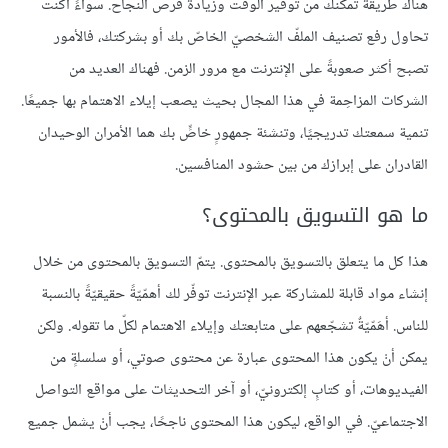
هناك طريقةٌ تمكّنك من توفير الوقت وزيادة فرص النجاح. سواءً أكنت
تحاول رفع تصنيف الملفّ الشخصيّ الخاصّ بك أو بشركتك، فالأمور
تصبح أكثر صعوبةً على الإنترنت مع مرور الزمن. فهناك العديد من
الشركات المزاحِمة في هذا المجال بحيث يصعب إيلاء الاهتمام بها جميعًا.
تنمية سمعتك تدريجيًا، وتنشئة جمهورٍ خاصٍّ بك هما الأمران الوحيدان
القادران على إبرازك من بين حشود المنافسين.
ما هو التسويق بالمحتوى؟
هذا كل ما يتعلق بالتسويق بالمحتوى. يتمّ التسويق بالمحتوى من خلال
إنشاء مواد قابلة للمشاركة عبر الإنترنت توفّر لك أهمّيّةً حقيقيّةً بالنسبة
للناس. أهَمّيّةٌ تشجّعهم على متابعتك وإيلاء الاهتمام لكلّ ما تقوله. ولكن
يمكن أنْ يكون هذا المحتوى عبارة عن محتوى صوتي، أو سلسلةٍ من
الفيديوهات، أو كتابٍ إلكترونيّ، أو آخر التحديثات على مواقع التواصل
الاجتماعيّ. في الواقع، ليكون هذا المحتوى ناجحًا، يجب أنْ يشمل جميع