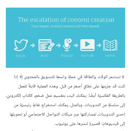
لا تستثمر الوقت والطاقة في حملةٍ واسعةٍ للتسويق بالمحتوى إلّا إذا
كنت قد جرّبتها على نطاقٍ أصغر من قبل. وهذه العملية قابلةٌ للعمل
بالطريقة العكسيّة أيضًا. يمكنك البدء بتقسيم عملٍ ضخمٍ، ككتابٍ إلكترونيّ،
إلى سلسلةٍ من التدوينات. وبالمثل، يمكنك استخراج نقاطٍ رئيسيّةٍ من
إحدى التدوينات، لمشاركتها عبر شبكات التواصل الاجتماعيّ أو تحويلها
إلى فيديوهاتٍ قصيرةٍ لنشرها على يوتيوب.