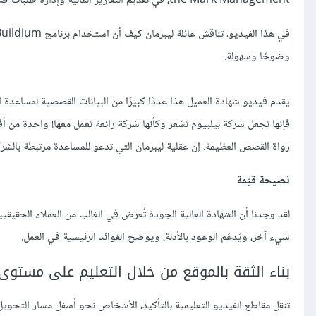
the Mark Management، في تقديم التقارير المالية وإدارة طلبات صيانة طلبيات العمل. تحقق من
وضوحًا وسهولة.
يقدم فيديو شهادة العميل هذا عددًا كبيرًا من البيانات القصصية لمساعدة ا
فإنها تجعل شركة بيلبيوم تشعر وكأنها شركة رائعة تعمل معها! واحدة من أ
رواة القصص العظيمة. إن عقلية ليبرمان التي تدعو للمساعدة مرتبطة بالشركات الصغيرة، مما 
نصيحة قيّمة
لقد وجدنا أن الشهادة العالية الجودة تُعرض في الغالب من العملاء الحق
شيء آخر، ويَدعَم الوعود بالأدلة، ويوضح الفوائد الرئيسية في العمل.
بناء الثقة بالموقع من خلال التعليم على مستوى ا
تنقل مقاطع الفيديو التعليمية بالتأكيد، الأشخاص نحو أسفل مسار التحوي