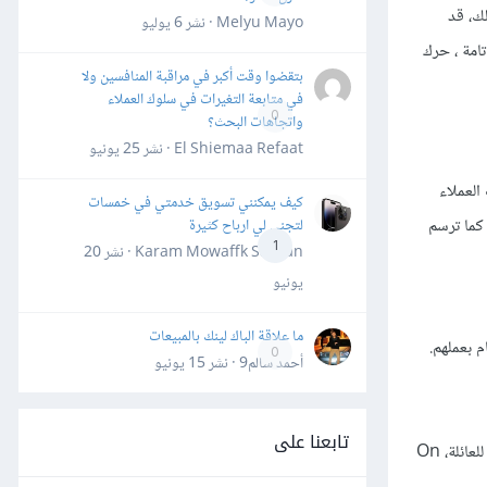
ك، قد
Melyu Mayo · نشر
6 يوليو
امة ، حرك
بتقضوا وقت أكبر في مراقبة المنافسين ولا
في متابعة التغيرات في سلوك العملاء
0
واتجاهات البحث؟
El Shiemaa Refaat · نشر
25 يونيو
لعملاء
كيف يمكنني تسويق خدمتي في خمسات
ء السابقين، كما ترسم
لتجني لي ارباح كثيرة
1
Karam Mowaffk Sarhan · نشر
20
يونيو
ما علاقة الباك لينك بالمبيعات
 بعملهم.
0
أحمد سالم9 · نشر
15 يونيو
تابعنا على
تستخدم شركة Buildium، وهي شركة برمجيات إدارة عقارات، شهادات على موقعها لمشاركة كيف تساعد الشركات الحقيقية مثل شركة العقارات المملوكة للعائلة، On