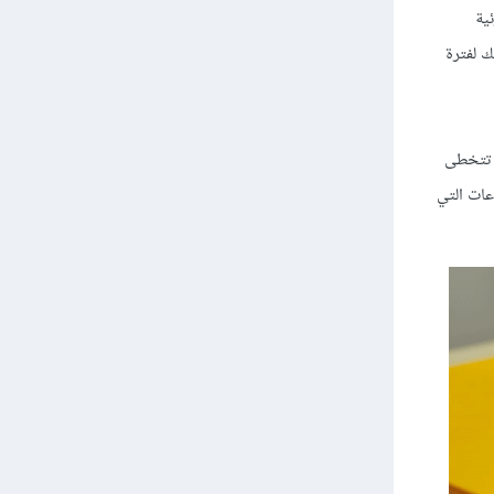
ية
 لفترة
ا تتخطى
عات التي