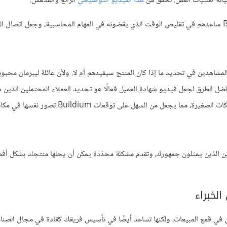
هذا الفيديو التوضيحي
الرائع والمدهش.
في هذا الفيديو، تناقش عائلة ليبرمان كيف أن استخدام برنامج Buildium ساعدهم في تقليص الوقت الذي يقضونه في المهام المحاسبية، وجعل ا
لمشاهدين في تحديد ما إذا كان المنتج سيفيدهم أم لا. ولأن عائلة ليبرمان محبوبة 
فضل الطرق لجعل فيديو شهادة العميل فعالًا هو تحديد العملاء المحتملين الذين
يجعل من السهل على توقعات Buildium تصور نفسها في مكانهم.
يقيين الذين يمثلون جمهورك، وتقدم مشكلة محدّدة يمكن أن يحلها منتجك بشكل أف
لخبراء
ل في قمع المبيعات، ولكنها تساعد أيضًا في تأسيس فريقك كقادة في مجال الصناع