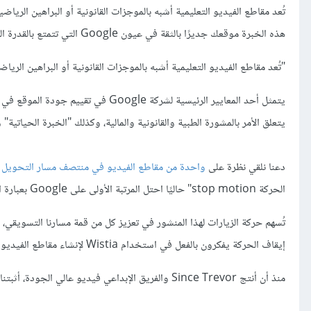
تُعد مقاطع الفيديو التعليمية أشبه بالموجزات القانونية أو البراهين ال
هذه الخبرة موقعك جديرًا بالثقة في عيون Google التي تتمتع بالقدرة القصوى.
"تُعد مقاطع الفيديو التعليمية أشبه بالموجزات القانونية أو البراهين ال
يتعلق الأمر بالمشورة الطبية والقانونية والمالية، وكذلك "الخبرة الحياتية" و
دعنا نلقي نظرة على
واحدة من مقاطع الفيديو في منتصف مسار التحويل
الحركة stop motion" حاليًا احتل المرتبة الأولى على Google بعبارة البحث "stop motion video".
تُسهم حركة الزيارات لهذا المنشور في تعزيز كل من قمة مسارنا التسويق
إيقاف الحركة يفكرون بالفعل في استخدام Wistia لإنشاء مقاطع الفيديو الخاصة بنشاطهم التجاري، أو ربما يأتون إلينا للمرة الأولى.
منذ أن أنتج Since Trevor والفريق الإبداعي فيديو عالي الجودة، أثبتنا أننا نعرف جميع جوانب الفيديو، وليس فقط جزء الاستضافة.