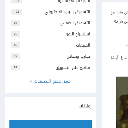
الشبكات الاجتماعية
101
التسويق بالبريد الالكتروني
Conversi ضرورية وفعّالة للغاية. ولكن ماذا عن
122
ين مرحلة
التسويق الضمني
91
استسراع النمو
22
.
المبيعات
82
تجارب ونصائح
22
 بل أيضًا
مبادئ علم التسويق
82
اعرض جميع التصنيفات
إعلانات