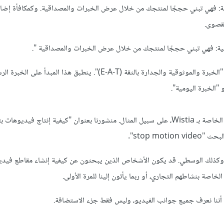
رياضية: فهي تبني حججًا لمنتجك من خلال عرض الخبرات والمصداقية. وكمكافأة إض
رياضية: فهي تبني حججًا لمنتجك من خلال عرض الخبرات والمصداقية ".
يتمثل أحد المعايير الرئيسية لشركة Google في تقييم جودة الموقع في "الخبرة والموثوقية والجدارة بالثقة (E-A-T)". ينطبق
 "الخبرة اليومية".
الخاصة بـ Wistia، على سبيل المثال. منشورنا بعنوان "كيفية إنتاج فيديوهات
ي، وكذلك الوسطي. قد يكون الأشخاص الذين يبحثون عن كيفية إنشاء مقاطع فيدي