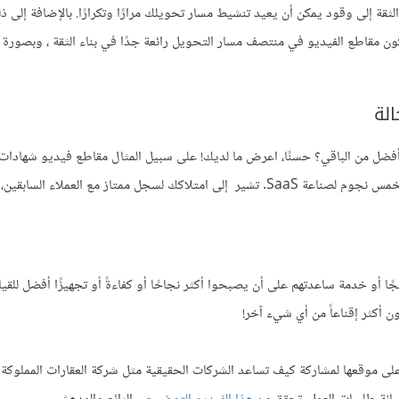
قة إلى وقود يمكن أن يعيد تنشيط مسار تحويلك مرارًا وتكرارًا. بالإضافة إلى ذل
ن مقاطع الفيديو في منتصف مسار التحويل رائعة جدًا في بناء الثقة ، وبصورة ت
الة
ضل من الباقي؟ حسنًا، اعرض ما لديك! على سبيل المثال مقاطع فيديو شهادات ا
Customer testimonial videos هي تقييمات Amazon من فئة الخمس نجوم لصناعة SaaS. تشير إلى امتلاكك لسجل ممتاز مع العملا
أو خدمة ساعدتهم على أن يصبحوا أكثر نجاحًا أو كفاءةً أو تجهيزًا أفضل للقيام
ن أكثر إقناعاً من أي شيء آخر!