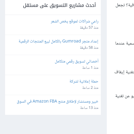
أحدث مشاريع التسويق على مستقل
افية؟ تجعل
راعي شراكات لموقع يخص الشعر
منذ 57 دقيقة
إعداد متجر Gumroad بالكامل لبيع المنتجات الرقمية 
 هذا المبدأ على الخبرة الرسمية عندما
لأمريكا وأوروبا
منذ 58 دقيقة
أخصائي تسويق رقمي متكامل
منذ 1 ساعة
 بتقنية إيقاف
حملة إعلانية لشركة
منذ 2 ساعة
و عن تقنية
خبير ومستشار لإطلاق منتج Amazon FBA في السوق 
الأمريكي (مع التدريب ونقل الخبرة)
منذ 13 ساعة