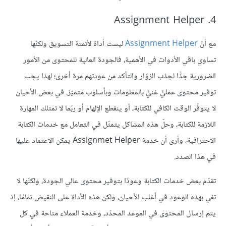
4. Assignment Helper
مع أنّ
Assignment Helper
ليست أداة لأتمتة التسويق ولكنّها
تساوي باقي الأدوات في الأهمية، فالجودة العالية للمحتوى من الأمور
الضرورية جدًّا لجذب الزوّار والتأكد من عودتهم مرة أخرى؛ لهذا يجب
توفير محتوى عمليٍّ غنيٍّ بالمعلومات وبأسلوب متميّز. في بعض الأحيان
لا يتوفّر الوقت الكافي للكتابة، أو ينقطع الإلهام أو ربّما لا تمتلك المهارة
اللازمة للكتابة، وحلّ هذه المشاكل يتمثّل في التعامل مع خدمات الكتابة
الاحترافية، وأرى أن خدمة Assignmet Helper يمكن الاعتماد عليها
في هذا الصدد.
تقدّم بعض خدمات الكتابة وعودًا بتوفير محتوى عالي الجودة، ولكنّها ﻻ
تفي بهذه الوعود في أغلب الأحيان، ولكن هذه الأداة على النقيض تمامًا، إذ
يتم إرسال المحتوى في الموعد المحدّد، وخدمة العملاء متاحة في كل