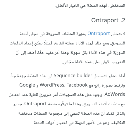
المنخفض، فهذه المنصّة هي الخيار الأفضل.
2. Ontraport
ﻻ تتحلّى
Ontraport
بشهرة المنصّات المعروفة في مجال أتمتة
التسويق، ومع ذلك فهذه الأداة عمليّة للغاية، فمثلًا يمكن إعداد الدفعات
الدوريّة في هذه الأداة بكل سهولة وهذا أمر مفيد جدًّا، أضف إلى أنّ
التدريب الأولي على هذه الأداة مجّاني.
أداة إنشاء التسلسل Sequence builder في هذه المنصّة جيّدة جدًّا
وترتبط بصورة رائع مع WordPress، Facebook و Google
AdWords. وجود مثل هذه التسهيلات أمر ضروريّ للغاية عند التعامل
مع منصّات أتمتة التسويق، وهذا ما توفّره منصّة Ontraport. جدير
بالذكر كذلك أنّ هذه المنصّة تنتمي إلى مجموعة المنصّات منخفضة
التكاليف، وهو من الأمور المهمّة في اختيار أدوات الأتمتة.