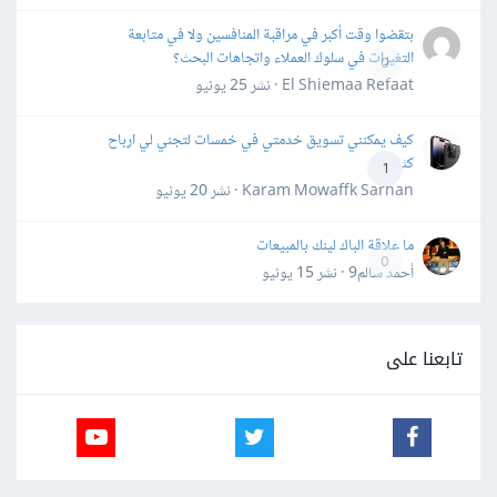
بتقضوا وقت أكبر في مراقبة المنافسين ولا في متابعة
التغيرات في سلوك العملاء واتجاهات البحث؟
0
El Shiemaa Refaat · نشر
25 يونيو
كيف يمكنني تسويق خدمتي في خمسات لتجني لي ارباح
كثيرة
1
Karam Mowaffk Sarhan · نشر
20 يونيو
ما علاقة الباك لينك بالمبيعات
0
أحمد سالم9 · نشر
15 يونيو
تابعنا على