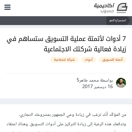
استسراع النمو
7 أدوات لأتمتة عملية التسويق ستساهم في
زيادة فعالية شركتك الاجتماعية
أتمتة التسويق
أدوات
شركة اجتماعية
بواسطة محمد طاهر5
16 ديسمبر 2017
من المؤكّد أنّك ترغب في زيادة وعي الجمهور بمشروعك التجاري،
وتدفعك هذه الرغبة إلى زيادة التركيز على أدوات التسويق. وهناك اعتقاد