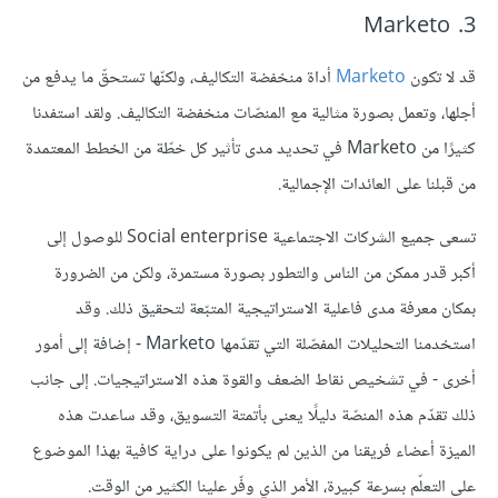
3. Marketo
قد لا تكون
Marketo
أداة منخفضة التكاليف، ولكنّها تستحقّ ما يدفع من
أجلها، وتعمل بصورة مثالية مع المنصّات منخفضة التكاليف. ولقد استفدنا
كثيرًا من Marketo في تحديد مدى تأثير كل خطّة من الخطط المعتمدة
من قبلنا على العائدات الإجمالية.
تسعى جميع الشركات الاجتماعية Social enterprise للوصول إلى
أكبر قدر ممكن من الناس والتطور بصورة مستمرة، ولكن من الضرورة
بمكان معرفة مدى فاعلية الاستراتيجية المتبّعة لتحقيق ذلك. وقد
استخدمنا التحليلات المفصّلة التي تقدّمها Marketo - إضافة إلى أمور
أخرى - في تشخيص نقاط الضعف والقوة هذه الاستراتيجيات. إلى جانب
ذلك تقدّم هذه المنصّة دليلًا يعنى بأتمتة التسويق، وقد ساعدت هذه
الميزة أعضاء فريقنا من الذين لم يكونوا على دراية كافية بهذا الموضوع
على التعلّم بسرعة كبيرة، الأمر الذي وفّر علينا الكثير من الوقت.