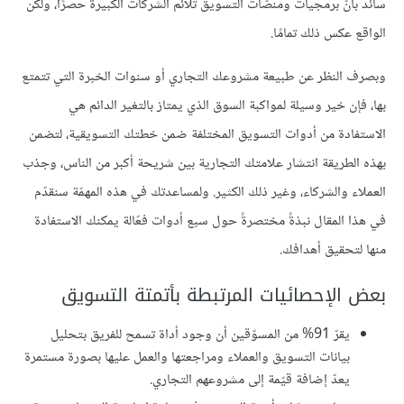
سائد بأنّ برمجيات ومنصّات التسويق تلائم الشركات الكبيرة حصرًا، ولكن
الواقع عكس ذلك تمامًا.
وبصرف النظر عن طبيعة مشروعك التجاري أو سنوات الخبرة التي تتمتع
بها، فإن خير وسيلة لمواكبة السوق الذي يمتاز بالتغير الدائم هي
الاستفادة من أدوات التسويق المختلفة ضمن خطتك التسويقية، لتضمن
بهذه الطريقة انتشار علامتك التجارية بين شريحة أكبر من الناس، وجذب
العملاء والشركاء، وغير ذلك الكثير. ولمساعدتك في هذه المهمّة سنقدّم
في هذا المقال نبذةً مختصرةً حول سبع أدوات فعّالة يمكنك الاستفادة
منها لتحقيق أهدافك.
بعض الإحصائيات المرتبطة بأتمتة التسويق
يقرّ 91% من المسوّقين أن وجود أداة تسمح للفريق بتحليل
بيانات التسويق والعملاء ومراجعتها والعمل عليها بصورة مستمرة
يعدّ إضافة قيّمة إلى مشروعهم التجاري.