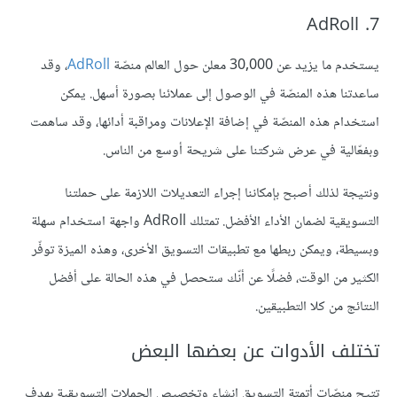
7. AdRoll
يستخدم ما يزيد عن 30,000 معلن حول العالم منصّة
AdRoll
، وقد
ساعدتنا هذه المنصّة في الوصول إلى عملائنا بصورة أسهل. يمكن
استخدام هذه المنصّة في إضافة الإعلانات ومراقبة أدائها، وقد ساهمت
وبفعّالية في عرض شركتنا على شريحة أوسع من الناس.
ونتيجة لذلك أصبح بإمكاننا إجراء التعديلات اللازمة على حملتنا
التسويقية لضمان الأداء الأفضل. تمتلك AdRoll واجهة استخدام سهلة
وبسيطة، ويمكن ربطها مع تطبيقات التسويق الأخرى، وهذه الميزة توفّر
الكثير من الوقت، فضلًا عن أنّك ستحصل في هذه الحالة على أفضل
النتائج من كلا التطبيقين.
تختلف الأدوات عن بعضها البعض
تتيح منصّات أتمتة التسويق إنشاء وتخصيص الحملات التسويقية بهدف