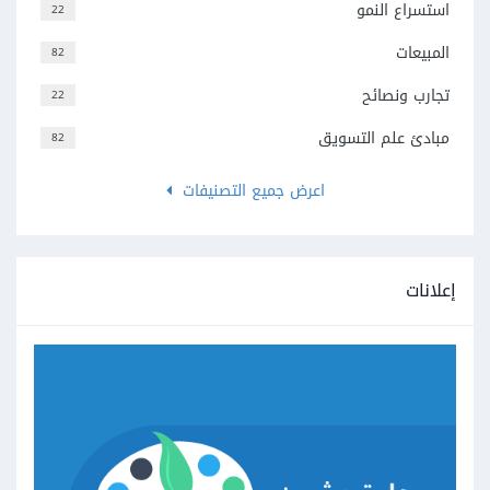
استسراع النمو
22
المبيعات
82
تجارب ونصائح
22
مبادئ علم التسويق
82
اعرض جميع التصنيفات
إعلانات