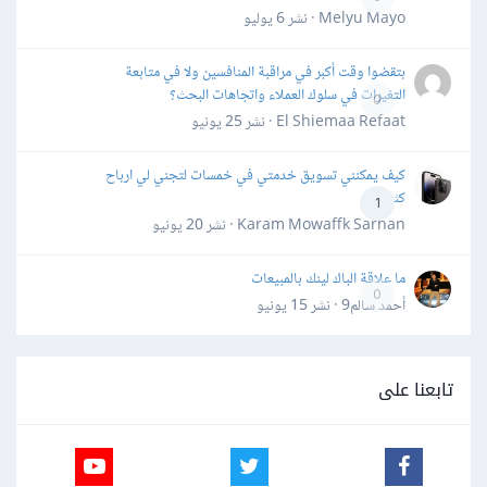
Melyu Mayo · نشر
6 يوليو
بتقضوا وقت أكبر في مراقبة المنافسين ولا في متابعة
التغيرات في سلوك العملاء واتجاهات البحث؟
0
El Shiemaa Refaat · نشر
25 يونيو
كيف يمكنني تسويق خدمتي في خمسات لتجني لي ارباح
كثيرة
1
Karam Mowaffk Sarhan · نشر
20 يونيو
ما علاقة الباك لينك بالمبيعات
0
أحمد سالم9 · نشر
15 يونيو
تابعنا على