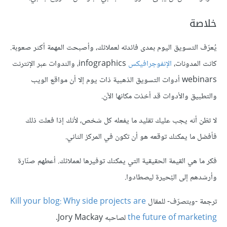
خلاصة
يُعرّف التسويق اليوم بمدى فائدته لعملائك، وأصبحت المهمة أكثر صعوبة.
كانت المدونات،
الإنفوجرافيكس
infographics، والندوات عبر الإنترنت
webinars أدوات التسويق الذهبية ذات يوم إلا أن مواقع الويب
والتطبيق والأدوات قد أخذت مكانها الآن.
لا تظن أنه يجب عليك تقليد ما يفعله كل شخص، لأنك إذا فعلت ذلك
فأفضل ما يمكنك توقعه هو أن تكون في المركز الثاني.
فكر ما هي القيمة الحقيقية التي يمكنك توفيرها لعملائك. أعطهم صنّارة
وأرشدهم إلى البُحيرة ليصطادوا.
ترجمة -وبتصرّف- للمقال
Kill your blog: Why side projects are
the future of marketing
لصاحبه Jory Mackay.