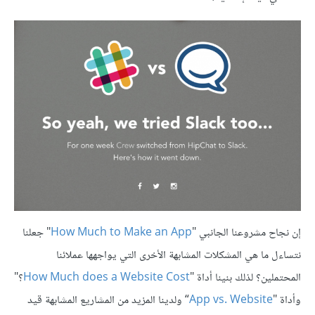
إن نجاح مشروعنا الجانبي "
How Much to Make an App
" جعلنا
نتساءل ما هي المشكلات المشابهة الأخرى التي يواجهها عملائنا
المحتملين؟ لذلك بنينا أداة "
How Much does a Website Cost
؟"
وأداة "
App vs. Website
“ ولدينا المزيد من المشاريع المشابهة قيد