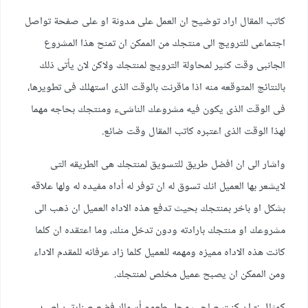
كاتب المقال اراد توضيح ان العمل على مدونة او على صفحة تواصل
اجتماعى للترويج الى منتجك من الممكن ان تمنح هذا المشروع
الجانبى وقت كثير لمحاولة الترويج لمنتجك ولاكن لان يأتى ذلك
بالنتائج المتوقعه منه اذا ماقرنت بالوقت الذى استهلك فى تطويرها،
فى الوقت الذى يكون فيه مشروعك الناشىء ومنتجك بحاجه مهما
لهذا الوقت الذى اعتبره كاتب المقال وقت ضائع.
واشار الى ان افضل طريق للتسويق لمنتجك هى الطريقه التى
لايشعر بها العميل انك تسوق له ان توفر له أداه مفيده له ولها علاقه
بشكل او باخر بمنتجك بحيث تدفع هذه الاداه العميل ان ذهب الى
مشروعك او منتجك بارادته ودون تدخل منك، وما اعتقده ان كلما
كانت هذه الاداه مميزه ومهمه للعميل كلما زاد عرفانه للمقدم الاداء
ومن الممكن ان يصبح عميل مخلص لمنتجك.
كمثال :- ان كنت صاحب محل طعوم أسماك فضع صنارتين لصيد