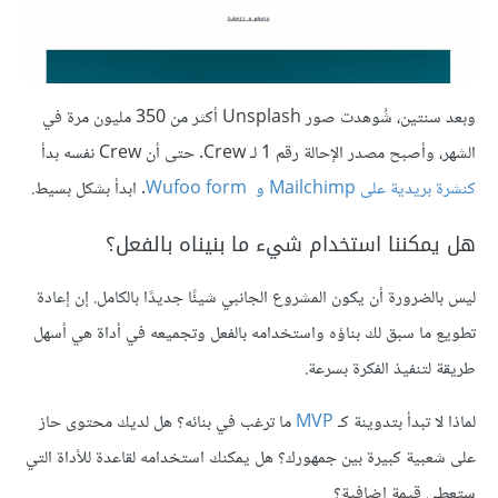
وبعد سنتين، شُوهدت صور Unsplash أكثر من 350 مليون مرة في
الشهر، وأصبح مصدر الإحالة رقم 1 لـ Crew. حتى أن Crew نفسه بدأ
كنشرة بريدية على
Mailchimp و Wufoo form
. ابدأ بشكل بسيط.
هل يمكننا استخدام شيء ما بنيناه بالفعل؟
ليس بالضرورة أن يكون المشروع الجانبي شيئًا جديدًا بالكامل. إن إعادة
تطويع ما سبق لك بناؤه واستخدامه بالفعل وتجميعه في أداة هي أسهل
طريقة لتنفيذ الفكرة بسرعة.
لماذا لا تبدأ بتدوينة كـ
MVP
ما ترغب في بنائه؟ هل لديك محتوى حاز
على شعبية كبيرة بين جمهورك؟ هل يمكنك استخدامه لقاعدة للأداة التي
ستعطي قيمة إضافية؟