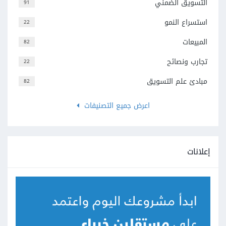
التسويق الضمني
91
استسراع النمو
22
المبيعات
82
تجارب ونصائح
22
مبادئ علم التسويق
82
اعرض جميع التصنيفات
إعلانات