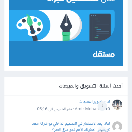
أحدث أسئلة التسويق والمبيعات
اداره تطوير المنتجات
2
Amir Mohamed10 · نشر
الخميس في 05:16
لماذا يعد الاستثمار في التصميم الداخلي مع شركة سعد
كريتفيتى خطوتك الأهم نحو منزل العمر؟
0