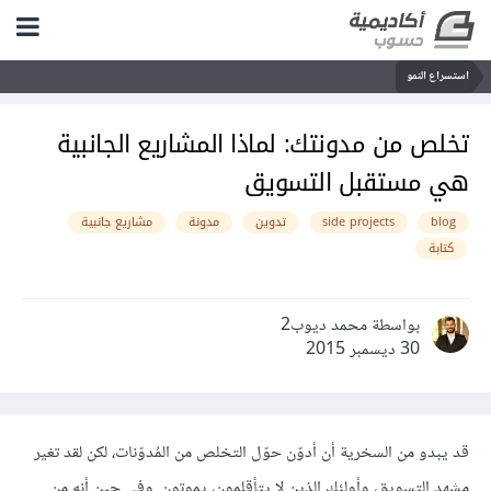
استسراع النمو
تخلص من مدونتك: لماذا المشاريع الجانبية
هي مستقبل التسويق
blog
side projects
تدوين
مدونة
مشاريع جانبية
كتابة
بواسطة محمد ديوب2
30 ديسمبر 2015
قد يبدو من السخرية أن أدوّن حوّل التخلص من المُدوّنات، لكن لقد تغير
مشهد التسويق، وأولئك الذين لا يتأقلمون، يموتون. وفي حين أنه من