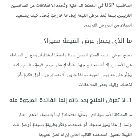
التنافسيّة USP في الخطط الداخليّة وتُحدّد الاختلافات عن المنافسين
القريبين، بينما يُعَدّ عرض القيمة إيضاحًا خارجيًا يُحدّد كيف يستفيد
العملاء من العروض الفريدة.
ما الذي يجعل عرض القيمة مميزا؟
يمنح عرض القيمة المميّز العميل سببًا واضحًا ليختارك. ومع أن البساطة
هي الأساس، إلا أنك تحتاج جهدًا هائلًا لإنشاء عرض قيمةٍ مناسبٍ، لأنه
يُؤثّر على مقاييس المبيعات، لذا حاول ألّا تنساق وراء أول فكرةٍ تأتي
لذهنك، وإليك بعض الملاحظات:
1. لا تعرض المنتج بحد ذاته إنما الفائدة المرجوة منه
ما المشكلة الأساسيّة التي يحلّها منتجك؟ ابدأ بالعصف الذهني هنا،
وتساءل عمّا يُميّز منتجك أو خدمتك، وفكّر بطريقةٍ بسيطةٍ تُوصل تلك
القيمة للعميل، استخدم القالب التالي إن لم تصل لنتيجةٍ: