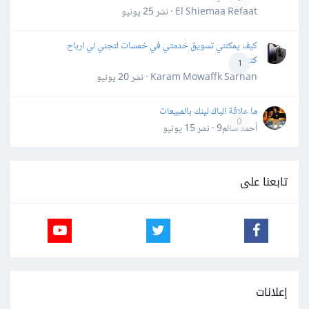
El Shiemaa Refaat · نشر
25 يونيو
كيف يمكنني تسويق خدمتي في خمسات لتجني لي ارباح
كثيرة
1
Karam Mowaffk Sarhan · نشر
20 يونيو
ما علاقة الباك لينك بالمبيعات
0
أحمد سالم9 · نشر
15 يونيو
تابعنا على
إعلانات