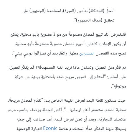
"نحلّ (المشكلة) بتأمين (الميزة)، لمساعدة (الجمهور) على
تحقيق (هدف الجمهور)".
فلنفترض أنك تبيع قمصانَ مصنوعةً من موادَّ عضويةٍ بأيدٍ محليّةٍ، يُمكن
أن يكون الإعلان، كالتالي: "نبيع قمصانَ عضويةً مصنوعةً بأيدٍ محليةٍ،
تمنح هذه القمصان
المشترين
مظهرًا رائعًا، بعد أن تسوّقوا بوعيٍ بيئيٍ".
ثم فكّر مثل العميل، وتساءل ماذا تريد الفئة المستهدفة؟ قد يُفكّر العميل،
على أساس: "أحتاج إلى قميصٍ مريحٍ صُنع بأخلاقيّةٍ بيئيّةٍ، من شركةٍ
موثوقةٍ".
حيث ستكون نقطة البدء لعرض القيمة الخاص بك: "نقدّم قمصانَ مريحةً،
محلية الصنع، ستشعر أثناء ارتدائها ...". أكمل الجملة بوصف يناسب عرض
علامتك التجاريّة، وبعد أن تصل لعرض قيمة، أعد صياغته إلى جملةٍ
بسيطةٍ سهلة التذكّر. مثلًا، تستخدم علامة
Econic
العبارة الوصفيّة