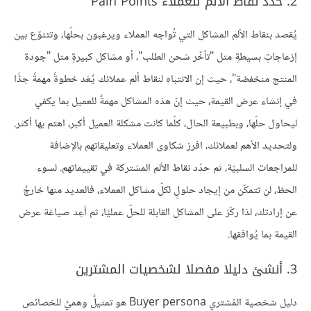
2. حدد نقاط الألم للعملاء Pain Points
يُقصد بنقاط الألم المشاكل التي تُواجه العملاء ويرغبون بحلّها، وتتنوّع بين
إزعاجاتٍ بسيطةٍ مثل "تأخّر شحن الطلب"، أو مشاكل كبيرةٍ مثل "جودة
المنتج منخفضة"، حيث إن الانتباه لنقاط ألم عملائك يُعَد خطوةً مهمةً جدًّا
في إنشاء عرض القيمة، حيث إنّ هذه المشاكل مهمةٌ للعميل بما يكفي
ليحاول حلّها، وبطبيعة الحال، كلّما كانت مشكلة العميل أكبر، اهتم بها أكثر.
ولتحديد الأهم لعملائك، افرز شكاوى العملاء وتعليقاتهم بالإضافة
للمراجعات السلبيّة، ثم حدّد نقاط الألم المشتركة في تقييماتهم. لسوء
الحظ، لن تتمكّن من إيجاد حلولٍ لكلّ مشاكل العملاء، فالعديد منها خارجٌ
عن إرادتك، لذا ركّز على المشاكل القابلة للحلّ عمليًا، ثم أعِد صياغة عرض
القيمة بما يُوافقها.
3. أنشئ دليلا مفصلا لشخصيات المشترين
دليل شخصية المُشتري Buyer persona هو تمثيلٌ وهميٌ للخصائص