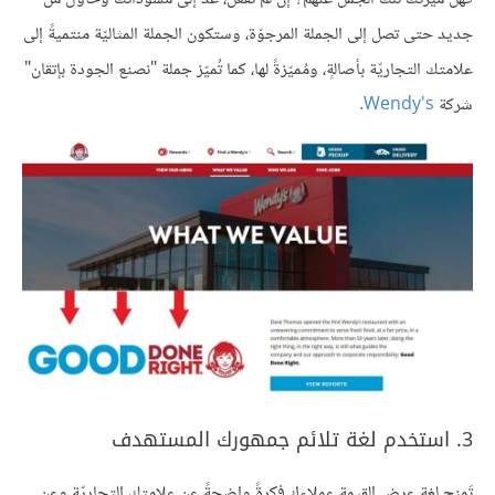
جديد حتى تصل إلى الجملة المرجوّة، وستكون الجملة المثاليّة منتميةً إلى
علامتك التجاريّة بأصالةٍ، ومُميّزةً لها، كما تُميّز جملة "نصنع الجودة بإتقان"
شركة
Wendy's.
3. استخدم لغة تلائم جمهورك المستهدف
تَمنح لغة عرض القيمة عملاءك فكرةً واضحةً عن علامتك التجاريّة وعن