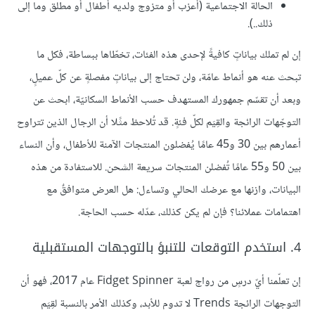
الحالة الاجتماعية (أعزب أو متزوج ولديه أطفال أو مطلّق وما إلى
ذلك..).
إن لم تملك بياناتٍ كافيةً لإحدى هذه الفئات، تخطّاها ببساطة، فكل ما
تبحث عنه هو أنماط عامّة، ولن تحتاج إلى بياناتٍ مفصلةٍ عن كلّ عميلٍ،
وبعد أن تقسّم جمهورك المستهدف حسب الأنماط السكانيّة، ابحث عن
التوجّهات الرائجة والقِيَم لكلّ فئةٍ. قد تُلاحظ مثًلا أن الرجال الذين تتراوح
أعمارهم بين 30 و45 عامًا يُفضلون المنتجات الآمنة للأطفال، وأن النساء
بين 50 و55 عامًا تُفضلن المنتجات سريعة الشحن. للاستفادة من هذه
البيانات، وازنها مع عرضك الحالي وتساءل: هل العرض متوافقٌ مع
اهتمامات عملائنا؟ فإن لم يكن كذلك، عدّله حسب الحاجة.
4. استخدم التوقعات للتنبؤ بالتوجهات المستقبلية
إن تعلّمنا أيّ درسٍ من رواج لعبة Fidget Spinner عام 2017، فهو أن
التوجهات الرائجة Trends لا تدوم للأبد، وكذلك الأمر بالنسبة لقِيَم