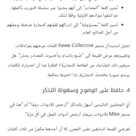
تُشير كلمة "المصادر" إلى أنهم بحثوا عبر سلسلة التوريد بأكملها،
ثم انتقوا موادهم الأوليّة وفقًا لذلك.
تُشير كلمة "بمسؤوليّة" إلى إدراكهم لقوّتهم كتجارةٍ ضخمةٍ وعملهم
من أجل الصالح العام.
تخيّل استبدال متجر Kewe Collective كلمات عرضهم بمرادفات،
وتغييرهم عرض القيمة إلى "صُنع بانتباهٍ، واُختيرت المصادر بحذرٍ". هل
سيُغير ذلك انطباعك عن العلامة التجاريّة؟ الفكرة هنا أن اختيارك للكلمات
يرسم صورة علامتك التجاريّة، لذا اخترها بحكمةٍ.
4. حافظ على الوضوح وسهولة التذكر
أيّ الجملتين التاليتين أسهل بالتذكّر: "أرخص الأدوات، دومًا" أم "هنا في
متجر Mike للأدوات، نبيعك أرخص أدوات العمل في كلّ مرّةٍ".
لعرضيّ القيمة السابقين نفس المعنى، إلا أن أحدهما مكونٌ من ثلاث كلماتٍ