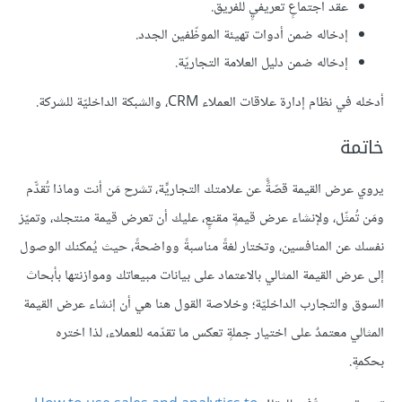
عقد اجتماعٍ تعريفيٍ للفريق.
إدخاله ضمن أدوات تهيئة الموظّفين الجدد.
إدخاله ضمن دليل العلامة التجاريّة.
أدخله في نظام إدارة علاقات العملاء CRM، والشبكة الداخليّة للشركة.
خاتمة
يروي عرض القيمة قصّةًً عن علامتك التجاريّّة، تشرح مَن أنت وماذا تُقدّّم
ومَن تُمثّل، ولإنشاء عرض قيمةٍ مقنعٍ، عليك أن تعرض قيمة منتجك، وتميّز
نفسك عن المنافسين، وتختار لغةً مناسبةً وواضحةً، حيث يُمكنك الوصول
إلى عرض القيمة المثالي بالاعتماد على بيانات مبيعاتك وموازنتها بأبحاث
السوق والتجارب الداخليّة؛ وخلاصة القول هنا هي أن إنشاء عرض القيمة
المثالي معتمدٌ على اختيار جملةٍ تعكس ما تقدّمه للعملاء، لذا اختره
بحكمةٍ.