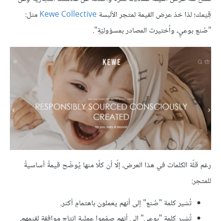
قِيَمك؛ لذا خذ عرض القيمة لمتجر الألبسة
Kewe Collective
مثل:
"صُنع بوعيٍ، واُختيرت المصادر بمسؤوليّةٍ".
رغم قلّة الكلمات في هذا العرض، إلّا أن كلًا منها يُوضّح قيمةً أساسيةً
للمتجر:
تُشير كلمة "صُنع" إلى أنهم يعملون باهتمامٍ أكثر.
تُشير كلمة "بوعي" إلى أنهم صمّموا عملية إنتاجٍ موافقةٍ لقِيَمهم.