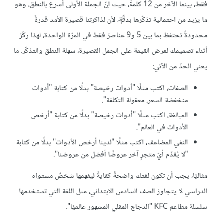
فقط، بينما الآخر من 12 كلمةً، حيث إنّ الجملة الأولى أسرع بالنطق، وهو
ما يزيد من احتمالية تذكّرها بدقّةٍ، لأن لذاكرتنا قصيرة الأمد قدرةً
محدودةً تحتفظ بما بين 5 و9 عناصرَ فقط في المرّة الواحدة، لهذا ركّز
أثناء تصميمك لعرض القيمة على الجمل القصيرة، سهلة النطق والتذكّر. ما
يعني الحدّ من الآتي:
الصفات، اكتب مثلًا "أدوات رخيصة" بدلًا من كتابة "أدوات
منخفضة السعر، معقولة التكلفة".
المبالغة، اكتب مثلًا "أدوات رخيصة" بدلًا من كتابة "أرخص
الأدوات في العالم".
النفي المضاعف، اكتب مثلًا "لدينا أرخص الأدوات" بدلًا من كتابة
"لا يُقدّم أيّ متجرٍ آخر عروضًا أفضل من عروضنا".
مثاليًا، يجب أن تكون لغتك واضحةً كفايةً ليفهمها شخصٌ مستواه
الدراسي لا يتجاوز الصف السادس الابتدائي، مثل اللغة التي تستخدمها
سلسلة مطاعم KFC "الدجاج المقلي المشهور عالميًا".