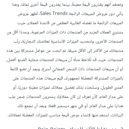
وتعتقد أنهم يقدّرون قيمةً معيّنةً، بينما يقدّرون قيمةً أخرى تمامًا، وهنا
يأتي دور عروض المبيعات الرائجة Sales Trends. تُظهر عروض
المبيعات الرائجة ما تفضله الغالبية العظمى من قاعدة العملاء، حيث
يشتري العملاء المزيد من المنتجات ذات الميّزات المرغوبة، وعددًا أقل من
المنتجات الأخرى، ولتحديد الميّزات الأساسيّة لعلامتك التجاريّة، رتّب
منتجاتك من الأكثر إلى الأقل مبيعًا، ثم ابحث عن عواملَ مشتركةٍ بين هذه
المنتجات، حيث قد تُلاحظ مثلًا أن مبيعات المنتجات محلية الصنع أفضل،
أو أن مبيعات المنتجات ذات الشحن المجانيّ أسرع، وبعد أن تضع قائمةً
بالميّزات المشتركة المفضّلة لجمهورك، قيّم مبيعات هذه المنتجات على
المدى الطويل، وستُحدّد بذلك تفضيل عملائك لميّزاتٍ معيّنةٍ دوريًا، أو
على مدار العام، كأن تعرف إن كان عملاؤك يشترون المنتجات ضِمن علب
هدايا على مدار العام، أو في شهر ديسمبر فقط؛ وبعد أن تجمع تلك
البيانات، استفد منها لإنشاء عرض قيمةٍ مناسبٍ للميّزات المفضّلة لعملائك.