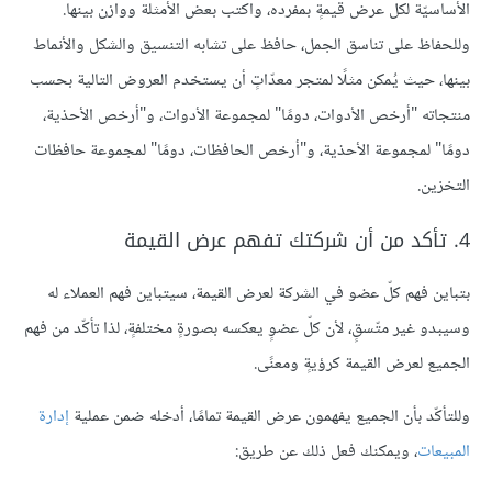
الأساسيّة لكلّ عرض قيمةٍ بمفرده، واكتب بعض الأمثلة ووازن بينها.
وللحفاظ على تناسق الجمل، حافظ على تشابه التنسيق والشكل والأنماط
بينها، حيث يُمكن مثلًا لمتجر معدّاتٍ أن يستخدم العروض التالية بحسب
منتجاته "أرخص الأدوات، دومًا" لمجموعة الأدوات، و"أرخص الأحذية،
دومًا" لمجموعة الأحذية، و"أرخص الحافظات، دومًا" لمجموعة حافظات
التخزين.
4. تأكد من أن شركتك تفهم عرض القيمة
بتباين فهم كلّ عضو في الشركة لعرض القيمة، سيتباين فهم العملاء له
وسيبدو غير متّسقٍ، لأن كلّ عضوٍ يعكسه بصورةٍ مختلفةٍ، لذا تأكّد من فهم
الجميع لعرض القيمة كرؤيةٍ ومعنًى.
وللتأكّد بأن الجميع يفهمون عرض القيمة تمامًا، أدخله ضمن عملية
إدارة
المبيعات
، ويمكنك فعل ذلك عن طريق: