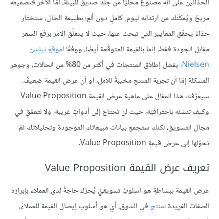
الحذائين على أنه مصنوعٌ محليًّا من جلدٍ صديقٍ للبيئة، أمّا الآخر فتصميمه
مريحٌ ويُمكّنك من ارتدائه ليوم ٍ كاملٍ دون ألمٍ؛ بطبيعة الحال، ستختار
حذاءً يحقّق المعايير التي تبحث عنها، حيث لا يتعلّق الأمر برفع السعر
مقابل الجودة فقط، إنما بالقيمة المتوقّعة أيضّا، ووفقًا
لموقع نيلسِن
Nielsen
، يفشل إطلاق المنتجات في أكثر من 80% من الحالات، وجوهر
المشكلة إمّا أن تجربة المنتج مخيبةٌ للأمل، أو أن عرض القيمة ضعيفٌ.
سيعرّفك هذا المقال على ماهية عرض القيمة Value Proposition
وكيف تنشئه باحترافيّة، حيث لن تحتاج إلى أدواتٍ غريبة، ولا لتعمّقٍ في
مجال التسويق، لكنك ستجمع بيانات مبيعاتك الموجودة وتحليلاتك ثمّ
تحوّلها إلى عرض قيمةٍ Value Proposition.
تعريف عرض القيمة Value Proposition
عرض القيمة ببساطةٍ هو أسلوبٌ تسويقيُّ يُحرّك حاجةً لدى العملاء بإبرازه
الصفات الفريدة
لمنتجٍ
في السوق، أي هو أسلوب إيصال القيمة للعملاء،