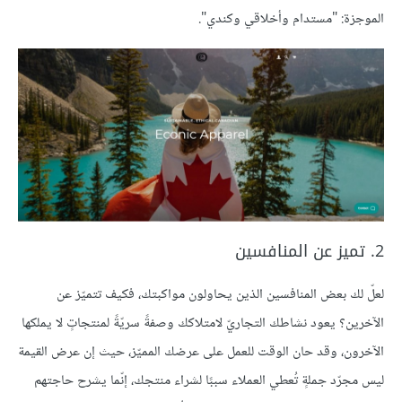
الموجزة: "مستدام وأخلاقي وكندي".
2. تميز عن المنافسين
لعلّ لك بعض المنافسين الذين يحاولون مواكبتك، فكيف تتميّز عن
الآخرين؟ يعود نشاطك التجاريّ لامتلاكك وصفةً سريّةً لمنتجاتٍ لا يملكها
الآخرون، وقد حان الوقت للعمل على عرضك المميّز، حيث إن عرض القيمة
ليس مجرّد جملةٍ تُعطي العملاء سببًا لشراء منتجك، إنّما يشرح حاجتهم