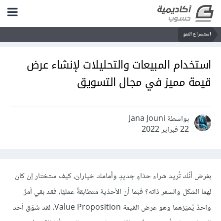
استسراع النمو
استخدام المبيعات والتحليلات لإنشاء عرض
قيمة مميز في مجال التسويق
بواسطة Jana Jouni
22 فبراير 2022
بفرض أنّك تُريد شراء حذاءٍ جديدٍ وأمامك خياران، كيف ستختار إن كان
لهما الشكل والسعر ذاته؟ فبما أن الأحذية متطابقةٌ عمليًا، فقد بقي أمرٌ
واحدٌ يُميّزهما وهو عرض القيمة Value Proposition. لقد سُوّق أحد