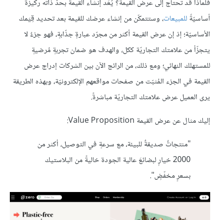
فلماذا قد تحتاج إلى عرض القيمة؟ يُعَد إنشاء القيمة بحدّ ذاته ركيزةً
أساسيّةً
للمبيعات
، وستتمكّن من إنشاء عرضك للقيمة بعد تحديد قِيَمك
الأساسيّة؛ إذ إن عرض القيمة أكثر من مجرّد عبارةٍ جذّابةٍ، فهو جزءٌ لا
يتجزّأ من علامتك التجاريّة ككل، والهدف هو ضمان تجربةٍ مُرضيةٍ
للمستهلك النهائي؛ ومع ذلك، من الرائج الآن بين الشركات إدراج عرض
القيمة في الجزء المُثبّت من صفحات مواقعهم الإلكترونيّة، وبهذه الطريقة
يرى العميل عرض علامتك التجاريّة مباشرةً.
إليك مثال عن عرض القيمة Value Proposition:
"منتجاتٌ صديقةٌ للبيئة، مع سرعةٍ في التوصيل، أكثر من
2000 خيارٍ لبضائعَ عالية الجودة خاليةً من البلاستيك
بسعرٍ مخفّضٍ".