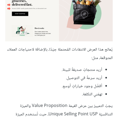
يُعالج هذا العرض الانتقادات المُحتملة جيّدًا، بالإضافة لاحتياجات العملاء
المتوقعة، مثل:
أريد منتجاتٍ صديقةً للبيئة.
أريد سرعةً في التوصيل.
أفضّل وجود خياراتٍ أوسع.
تهمّني التكلفة.
يجبُ التمييز بين عرض القيمة Value Proposition والميزة
التنافسيّة Unique Selling Point USP، حيث تُستخدم الميزة