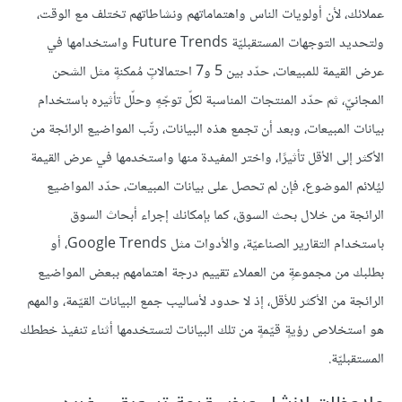
عملائك، لأن أولويات الناس واهتماماتهم ونشاطاتهم تختلف مع الوقت،
ولتحديد التوجهات المستقبليّة Future Trends واستخدامها في
عرض القيمة للمبيعات، حدّد بين 5 و7 احتمالاتٍ مُمكنةٍ مثل الشحن
المجانيّ، ثم حدّد المنتجات المناسبة لكلّ توجّهٍ وحلّل تأثيره باستخدام
بيانات المبيعات، وبعد أن تجمع هذه البيانات، رتّب المواضيع الرائجة من
الأكثر إلى الأقل تأثيرًا، واختر المفيدة منها واستخدمها في عرض القيمة
ليُلائم الموضوع، فإن لم تحصل على بيانات المبيعات، حدّد المواضيع
الرائجة من خلال بحث السوق، كما بإمكانك إجراء أبحاث السوق
باستخدام التقارير الصناعيّة، والأدوات مثل Google Trends، أو
بطلبك من مجموعةٍ من العملاء تقييم درجة اهتمامهم ببعض المواضيع
الرائجة من الأكثر للأقل، إذ لا حدود لأساليب جمع البيانات القيّمة، والمهم
هو استخلاص رؤيةٍ قيّمةٍ من تلك البيانات لتستخدمها أثناء تنفيذ خططك
المستقبليّة.