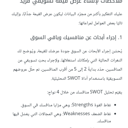
ملاحظات لإنشاء عرض قيمة تسويقي فريد
عليك التفكير بأكثر من مجرّد البيانات ليكون عرض القيمة جذّابًا، وإليك
تاليًا بعض العوامل لمراعاتها:
1. إجراء أبحاث عن منافسيك وباقي السوق
يُحسّن إجراء الأبحاث عن السوق جودة عرضك للقيمة، ويُوضح لك
الثغرات الحاليّة التي بإمكانك استغلالها، ولإجراء بحثٍ تسويقيٍ عن
المنافسين، حدّد بدايةً 2 إلى 5 من أقرب المنافسين، ثم حلّل عروضهم
التسويقيّة باستخدام أداة SWOT التحليليّة.
يقيّم تحليل SWOT منافسك من خلال 4 نواحٍ:
نقاط القوة Strengths: وهي مزايا منافسك في السوق.
نقاط الضعف Weaknesses: وهي المجالات التي يفشل فيها
منافسك.