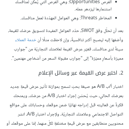
الفرص Opportunities: وهي الفرص التي يُمكن لمنافسك
استثمارها ليزدهر عمله.
المخاطر Threats: وهي العوامل المهدّدة لعمل منافسك.
بعد أن تحلّل وفق SWOT، حدّد العوامل المفيدة لتسويق عرضك للقيمة،
وأضفها إليه ليصبح أكثر تنافسيةً، وإن لاحظت مثلًا أن
خدمة العملاء
سيئةٌ لدى منافسك، فغيّر عرض القيمة لعلامتك التجاريّة من "جوارب
مميزة بأسعارٍ مميّزة" إلى "جوارب مقبولة السعر من أشخاصٍ مهتمين".
2. اختبر عرض القيمة عبر وسائل الإعلام
اختبار أ/ب A/B هو صيغة بحثٍ تسمح بموازنة تأثير عرض قيمةٍ جديد
بعرضك الحالي، حيث يُحسّن إجراء اختبار A/B من عرضك، ويمنحك
فكرةً عن فعاليته قبل إدراجه نهائيًّا ضمن موقعك وحساباتك على مواقع
التواصل الاجتماعي وعلامتك التجاريّة، ولإجراء اختبار A/B، انشر
محتويين متطابقين مع عرض قيمةٍ مختلفةٍ لكلّ منهما، إمّا على موقعك أو