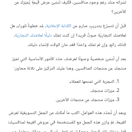
لشرائه منك رغم وجود منافسين، فكيف تُنشئ عرض قيمةٍ يُميّزك عن
الآخرين؟
قبل أن تتسرّع بتدريبٍ صارمٍ عن
الكتابة الإعلانيّة
، عُد خطوةً للوراء، هل
لعلامتك التجاريّة صوتٌ فريد؟ إن كنت تملك
دليلًا لعلامتك التجاريّة
،
فذلك رائع، وإن لم تملك واحدًا فقد حان الوقت لإنشاء دليلك.
بعد أن تُنشئ شخصيةً وصوتًا لعرضك، حدّد الأمور الأساسية التي تميّز
منتجك عن منتجات المنافسين. وهنا عليك التركيز على ثلاثة محاور:
التجربة التي تمنحها للعملاء.
ميّزات منتجك.
ميّزات منتجك عن منتجات الآخرين.
وبعد أن تُحدّد هذه العوامل، اكتب ما أمكنك من الجمل التسويقيّة لعرض
القيمة، ثمّ وازن هذه الجمل مع المُستخدمة في عروض القيمة لمنافسيك؛
فهل ميّزتك تلك الجمل عنهم؟ إن لم تفعل، عُد إلى مسوداتك وحاول من