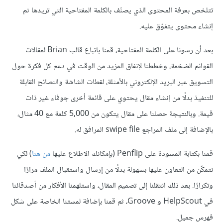
تتلخص بعرفة المحتوى الذي يصنّف بالكلمة المفتاحية التي تريدها ثم
إنشاء محتوى يتفوّق عليه.
بعد أن رسونا على الكلمة المفتاحية، قمنا باتباع قالب Brian لمقالات
القوائم الضخمة، وخططنا لإنفاق المزيد من الوقت في دعم كل فكرة حول
التسويق عبر البريد الإلكتروني بالأمثلة، لقطات الشاشة والنصائح القابلة
للتنفيذ بدلًا من إنشاء مقال يحتوي على قائمة أخرى جوفاء غير ذات
قيمة. وبالنتيجة حصلنا على مقال يتكون من 5,000 كلمة مع 40 مثال،
بالإضافة إلى ملف المراجع swipe file المرافق له.
قمنا بكتابة المسودة على Penflip (بإمكانك الاطلاع عليها
من هنا
) لكي
نتمكّن من التعاون عليها بسهولة بدلًا من إرسال واستقبال الملف مرارًا
وتكرارًا. بعد ذلك انتقلنا إلى تصميم المقال، واستلهمنا الأفكار من أصدقائنا
في HelpScout و Groove، ثم قمنا بإضافة لمستنا الخاصة على شكل
فهرس جميل.