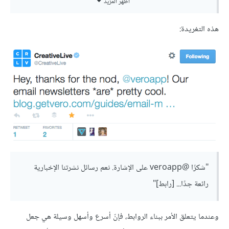
أظهر المزيد
هل يمكنك أن تنقل هذا الأمر إلى المسؤول عن التسويق عبر البريد
الإلكتروني؟
هذه التغريدة:
شكرا لك"
"شكرًا @veroapp على الإشارة. نعم رسائل نشرتنا الإخبارية
رائعة جدًا... [رابط]"
وعندما يتعلق الأمر ببناء الروابط، فإنّ أسرع وأسهل وسيلة هي جعل