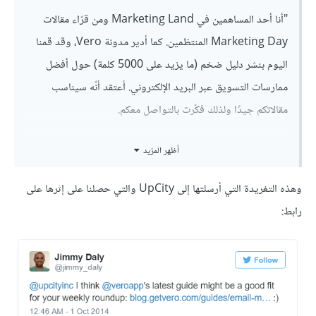
"أنا أحد المساهمين في Marketing Land ومن قرّاء مقالات
Marketing Day المنتظمين. كما أدير مدونة Vero، وقد قمنا
اليوم بنشر دليل ضخم (ما يزيد على 5000 كلمة) حول أفضل
ممارسات التسويق عبر البريد الإلكتروني. أعتقد أنّه سيناسب
مقالاتكم جيدًا ولذلك فكّرت بالتواصل معكم.
[رابط]
أظهر المزيد
ولا داعي للقلق إن لم يناسبكم، سأبقى من القرّاء المنتظمين بغض
وهذه التغريدة التي أرسلتها إلى UpCity والتي حصلنا على إثرها على
النظر عن أي شيء
رابط:
شكرًا".