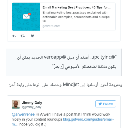
"@upcityinc، أعتقد أن دليل @veroapp الجديد يمكن أن
يكون ملائمًا لملخصكم الأسبوعي [رابط]"
وتغريدة أخرى أرسلتها إلى MindJet وحصلنا على إثرها على رابط آخر: