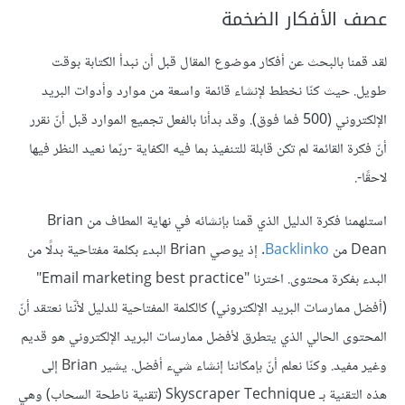
عصف الأفكار الضخمة
لقد قمنا بالبحث عن أفكار موضوع المقال قبل أن نبدأ الكتابة بوقت
طويل. حيث كنّا نخطط لإنشاء قائمة واسعة من موارد وأدوات البريد
الإلكتروني (500 فما فوق). وقد بدأنا بالفعل تجميع الموارد قبل أنّ نقرر
أنّ فكرة القائمة لم تكن قابلة للتنفيذ بما فيه الكفاية -ربّما نعيد النظر فيها
لاحقًا-.
استلهمنا فكرة الدليل الذي قمنا بإنشائه في نهاية المطاف من Brian
Dean من
Backlinko
. إذ يوصي Brian البدء بكلمة مفتاحية بدلًا من
البدء بفكرة محتوى. اخترنا "Email marketing best practice"
(أفضل ممارسات البريد الإلكتروني) كالكلمة المفتاحية للدليل لأنّنا نعتقد أنّ
المحتوى الحالي الذي يتطرق لأفضل ممارسات البريد الإلكتروني هو قديم
وغير مفيد. وكنّا نعلم أنّ بإمكاننا إنشاء شيء أفضل. يشير Brian إلى
هذه التقنية بـ Skyscraper Technique (تقنية ناطحة السحاب) وهي