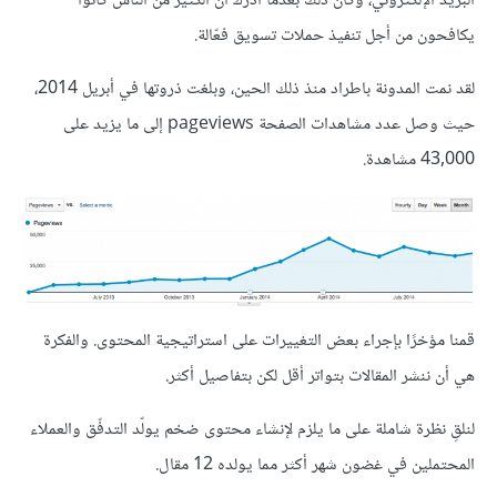
البريد الإلكتروني، وكان ذلك بعدما أدرك أنّ الكثير من الناس كانوا
يكافحون من أجل تنفيذ حملات تسويق فعّالة.
لقد نمت المدونة باطراد منذ ذلك الحين، وبلغت ذروتها في أبريل 2014،
حيث وصل عدد مشاهدات الصفحة pageviews إلى ما يزيد على
43,000 مشاهدة.
قمنا مؤخرًا بإجراء بعض التغييرات على استراتيجية المحتوى. والفكرة
هي أن ننشر المقالات بتواتر أقل لكن بتفاصيل أكثر.
لنلقِ نظرة شاملة على ما يلزم لإنشاء محتوى ضخم يولّد التدفّق والعملاء
المحتملين في غضون شهر أكثر مما يولده 12 مقال.