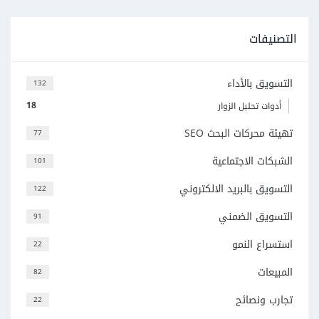
التصنيفات
التسويق بالأداء
132
18
أدوات تحليل الزوار
تهيئة محركات البحث SEO
77
الشبكات الاجتماعية
101
التسويق بالبريد الالكتروني
122
التسويق الضمني
91
استسراع النمو
22
المبيعات
82
تجارب ونصائح
22