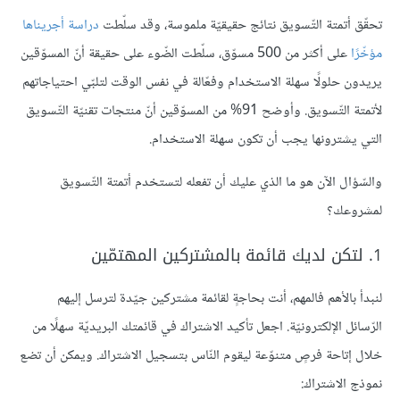
تحقّق أتمتة التّسويق نتائج حقيقيّة ملموسة، وقد سلّطت
دراسة أجريناها
مؤخّرًا
على أكثر من 500 مسوّق، سلّطت الضّوء على حقيقة أنّ المسوّقين
يريدون حلولًا سهلة الاستخدام وفعّالة في نفس الوقت لتلبّي احتياجاتهم
لأتمتة التّسويق. وأوضح 91% من المسوّقين أنّ منتجات تقنيّة التّسويق
التي يشترونها يجب أن تكون سهلة الاستخدام.
والسّؤال الآن هو ما الذي عليك أن تفعله لتستخدم أتمتة التّسويق
لمشروعك؟
1. لتكن لديك قائمة بالمشتركين المهتمّين
لنبدأ بالأهم فالمهم، أنت بحاجةٍ لقائمة مشتركين جيّدة لترسل إليهم
الرّسائل الإلكترونيّة. اجعل تأكيد الاشتراك في قائمتك البريديّة سهلًا من
خلال إتاحة فرصٍ متنوّعة ليقوم النّاس بتسجيل الاشتراك. ويمكن أن تضع
نموذج الاشتراك: