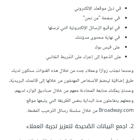
في ذيل موقعك الإلكتروني
في صفحة "من نحن"
في توقيع الرّسائل الإلكترونيّة التي ترسلها
في نهاية محتوى مدوّنتك
على فيس بوك
على الدّعوة إلى إجراء على الشّريط الجّانبي
وعندما تجذب زوارًا وعملاء جدد من خلال هذه القنوات، ستكون لديك
طرق إضافيّة لينضمّ الأشخاص المهتمّون من خلالها إلى قائمتك البريديّة،
وعندئذٍ يمكنك متابعة المحادثة معهم من خلال صناديق الوارد لديهم،
وجعلهم يتفاعلون منذ البداية بنفس الطّريقة التي يتّبعها موقع
Broadway.com من خلال سلسلة رسائل التّرحيب المقنعة.
2. اجمع البيانات الصّحيحة لتعزيز تجربة العملاء