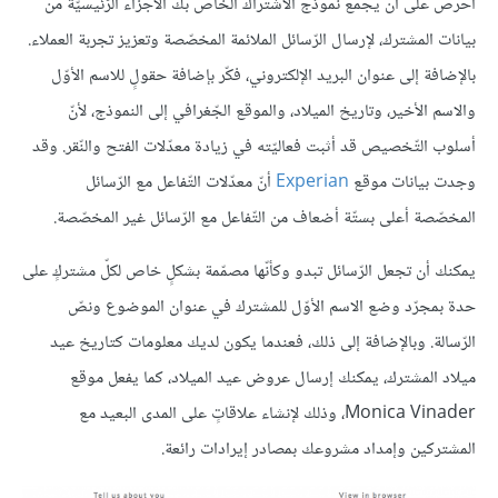
احرص على أن يجمع نموذج الاشتراك الخاص بك الأجزاء الرّئيسيّة من
بيانات المشترك، لإرسال الرّسائل الملائمة المخصّصة وتعزيز تجربة العملاء.
بالإضافة إلى عنوان البريد الإلكتروني، فكّر بإضافة حقولٍ للاسم الأوّل
والاسم الأخير، وتاريخ الميلاد، والموقع الجّغرافي إلى النموذج، لأنّ
أسلوب التّخصيص قد أثبت فعاليّته في زيادة معدّلات الفتح والنّقر. وقد
وجدت بيانات موقع
Experian
أنّ معدّلات التّفاعل مع الرّسائل
المخصّصة أعلى بستّة أضعاف من التّفاعل مع الرّسائل غير المخصّصة.
يمكنك أن تجعل الرّسائل تبدو وكأنّها مصمّمة بشكلٍ خاص لكلّ مشتركٍ على
حدة بمجرّد وضع الاسم الأوّل للمشترك في عنوان الموضوع ونصّ
الرّسالة. وبالإضافة إلى ذلك، فعندما يكون لديك معلومات كتاريخ عيد
ميلاد المشترك، يمكنك إرسال عروض عيد الميلاد، كما يفعل موقع
Monica Vinader، وذلك لإنشاء علاقاتٍ على المدى البعيد مع
المشتركين وإمداد مشروعك بمصادر إيرادات رائعة.