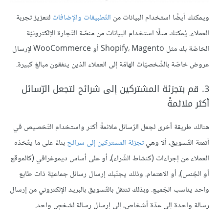
ويمكنك أيضًا استخدام البيانات من
التّطبيقات والإضافات
لتعزيز تجربة
العملاء. يُمكنك مثلًا استخدام البيانات من منصّة التّجارة الإلكترونيّة
الخاصّة بك مثل Shopify، Magento أو WooCommerce لإرسال
عروض خاصّة بالشّخصيّات الهامّة إلى العملاء الذين ينفقون مبالغ كبيرة.
3. قم بتجزئة المشتركين إلى شرائح لتجعل الرّسائل
أكثر ملائمةً
هنالك طريقة أخرى لجعل الرّسائل ملائمةً أكثر واستخدام التّخصيص في
أتمتة التّسويق، ألا وهي
تجزئة المشتركين إلى شرائح
بناءً على ما يتّخذه
العملاء من إجراءات (كنشاط الشّراء)، أو على أساس ديموغرافي (كالموقع
أو الجّنس)، أو الاهتمام. وذلك يجنّبك إرسال رسائل جماعيّة ذات طابع
واحد يناسب الجّميع. وبذلك تنتقل بالتّسويق بالبريد الإلكتروني من إرسال
رسالة واحدة إلى عدّة أشخاص، إلى إرسال رسالة لشخصٍ واحد.