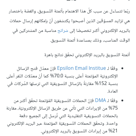
ربّما تتساءل عن سبب كلّ هذا الاهتمام بأتمتة التّسويق، والقصّة باختصار
هي تزايد المسوّقين الذين أصبحوا يكتشفون أنّ بإمكانهم إرسال حملات
بالبريد الإلكتروني أكثر تخصيصًا إلى
شرائح
مناسبة من المشتركين في
الوقت المناسب، وذلك بمساعدة أتمتة التّسويق.
أتمتة التّسويق بالبريد الإلكتروني تحقّق نتائج باهرة
وفقًا لـ
Epsilon Email Institue
فإنّ معدّل فتح الرّسائل
الإلكترونيّة المؤتمتة أعلى بنسبة 70.0% كما أنّ معدّلات النّقر أعلى
بنسبة 152% مقارنةً بالرّسائل التّسويقيّة التي ترسلها الشّركات في
العادة.
وفقًا لـ
DMA
فإنّ الحملات التّسويقيّة المُؤتمتة تحقّق أكثر من
75% من الإيرادات التي تأتي عن طريق الرّسائل الإلكترونيّة، مقارنة
بالحملات التسويقية التقليدية التي تُرسل إلى الجميع دفعة
واحدة. وتحقّق الحملات التّسويقيّة المؤتمتة عبر البريد الإلكتروني
21% من إيرادات التّسويق بالبريد الإلكتروني.