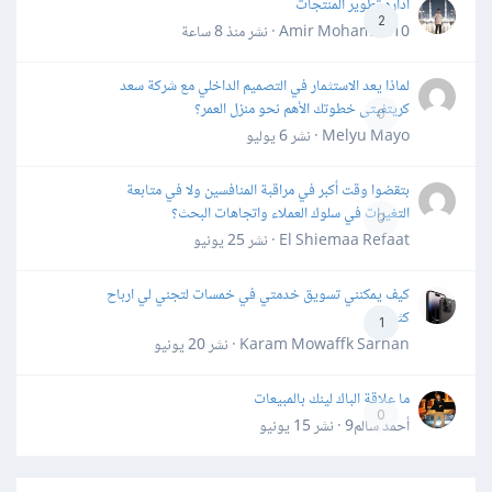
اداره تطوير المنتجات
2
Amir Mohamed10 · نشر
منذ 8 ساعة
لماذا يعد الاستثمار في التصميم الداخلي مع شركة سعد
كريتفيتى خطوتك الأهم نحو منزل العمر؟
0
Melyu Mayo · نشر
6 يوليو
بتقضوا وقت أكبر في مراقبة المنافسين ولا في متابعة
التغيرات في سلوك العملاء واتجاهات البحث؟
0
El Shiemaa Refaat · نشر
25 يونيو
كيف يمكنني تسويق خدمتي في خمسات لتجني لي ارباح
كثيرة
1
Karam Mowaffk Sarhan · نشر
20 يونيو
ما علاقة الباك لينك بالمبيعات
0
أحمد سالم9 · نشر
15 يونيو