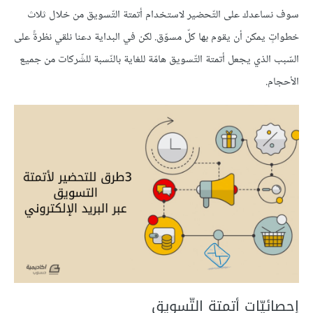
سوف نساعدك على التّحضير لاستخدام أتمتة التّسويق من خلال ثلاث
خطواتٍ يمكن أن يقوم بها كلّ مسوّق. لكن في البداية دعنا نلقي نظرةً على
السّبب الذي يجعل أتمتة التّسويق هامّة للغاية بالنّسبة للشّركات من جميع
الأحجام.
إحصائيّات أتمتة التّسويق