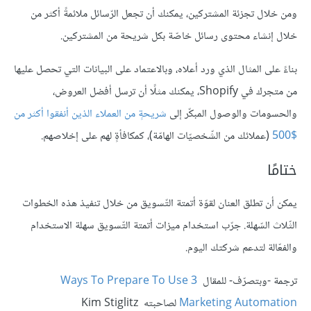
ومن خلال تجزئة المشتركين، يمكنك أن تجعل الرّسائل ملائمةً أكثر من
خلال إنشاء محتوى رسائل خاصّة بكل شريحة من المشتركين.
بناءً على المثال الذي ورد أعلاه، وبالاعتماد على البيانات التي تحصل عليها
من متجرك في Shopify، يمكنك مثلًا أن ترسل أفضل العروض،
والحسومات والوصول المبكّر إلى
شريحةٍ من العملاء الذين أنفقوا أكثر من
$500
(عملائك من الشّخصيّات الهامّة)، كمكافأةٍ لهم على إخلاصهم.
ختامًا
يمكن أن تطلق العنان لقوّة أتمتة التّسويق من خلال تنفيذ هذه الخطوات
الثّلاث السّهلة. جرّب استخدام ميزات أتمتة التّسويق سهلة الاستخدام
والفعّالة لتدعم شركتك اليوم.
ترجمة -وبتصرّف- للمقال
3 Ways To Prepare To Use
Marketing Automation
لصاحبته Kim Stiglitz