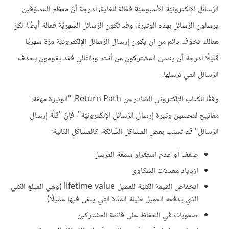
الرّسائل الإلكترونيّة الأسبوعيّة فعّالة للغاية، لدرجة أنّ معظم المسوّقين
يرسلون الرّسائل بهذه الوتيرة. وقد تكون الرّسائل الشّهريّة فعالة أيضًا، لكنّ
هنالك تخوّف دائم من أن يكون إرسال الرّسائل الإلكترونيّة مرّة شهريًا
قليلًا لدرجة أن ينسى المشتركون من أنت، وبالتّالي فقد يقومون بحذف
الرّسائل التي ترسلها.
وفقًا للكتاب الإلكتروني الصّادر عن Return Path، "الوتيرة مهمّة:
مفاتيح لتحسين وتيرة إرسال الرّسائل الإلكترونيّة"، فإنّ "قلّة إرسال
الرّسائل" قد تسبّب بعض المشاكل الشّائكة، كالمشاكل التّالية:
ضعف أو عدم استقرار سمعة المرسل
ازدياد معدلات الشكاوى
انخفاض القيمة الكليّة للعميل lifetime value (وهي المبلغ الكلي
الذي يدفعه العميل طيلة المدّة التي يبقى فيها عميلًا)
صعوبات في الحفاظ على قائمة المشتركين