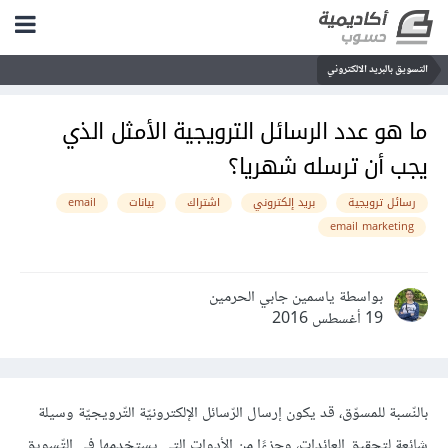
التسويق بالبريد الالكتروني
ما هو عدد الرسائل الترويجية الأمثل الذي
يجب أن ترسله شهريا؟
رسائل ترويجية
بريد إلكتروني
اشتراك
بيانات
email
email marketing
بواسطة ياسمين جابي الحرمين
19 أغسطس 2016
بالنّسبة للمسوّق، قد يكون إرسال الرّسائل الإلكترونيّة التّرويجيّة وسيلة
شائعة لتحقيق العائدات، وجزءًا من الأدوات التي يستخدمها في التّسويق.