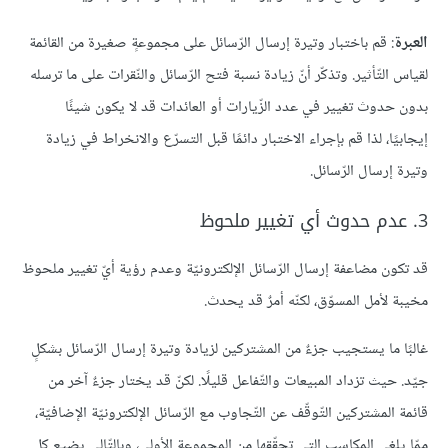
العبرة
: قم باختبار وتيرة إرسال الرّسائل على مجموعةٍ صغيرة من القائمة
لقياس التّأثير. وتذكّر أنّ زيادة نسبة فتح الرّسائل والنّقرات على ما ترسله
بدون حدوث تغيير في عدد الزّيارات أو العائدات قد لا يكون شيئًا
إيجابيًا، لذا قم بإجراء الاختبار دائمًا قبل التسرّع والانخراط في زيادة
وتيرة إرسال الرّسائل.
3. عدم حدوث أي تغيير ملحوظ
قد تكون مضاعفة إرسال الرّسائل الإلكترونيّة وعدم رؤية أيّ تغيير ملحوظ
مخيبة لأمل المسوّق، لكنّه أمرٌ قد يحدث.
غالبًا ما يستجيب جزءٌ من المشتركين لزيادة وتيرة إرسال الرّسائل بشكلٍ
جيّد. حيث تزداد المبيعات والتّفاعل قليلًا. لكنّ قد يختار جزءٌ آخر من
قائمة المشتركين التّوقّف عن التّجاوب مع الرّسائل الإلكترونيّة الإضافيّة،
ممّا يلغي المكاسب التي تحقّقها من المجموعة الأولى، وبالتّالي يضيع كل