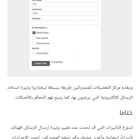
ويقدّم مركز التّفضيلات للمشتركين طريقة بسيطة ليختاروا وتيرة استلام
الرّسائل الإلكترونيّة التي يرغبون بها، كما يتيح لهم التّحكّم بالاتّصالات.
ختاما
تتنوّع التّأثيرات التي قد تحدث عند تغيير وتيرة إرسال الرّسائل، فهنالك
تأثيراتٌ إيجابيّة وأخرى سلبيّة، وقد يتّخذ المشتركون إحدى الإجراءات