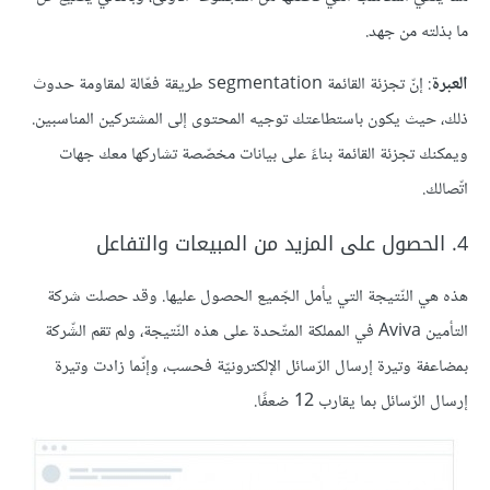
ما بذلته من جهد.
العبرة
: إنّ تجزئة القائمة segmentation طريقة فعّالة لمقاومة حدوث
ذلك، حيث يكون باستطاعتك توجيه المحتوى إلى المشتركين المناسبين.
ويمكنك تجزئة القائمة بناءً على بيانات مخصّصة تشاركها معك جهات
اتّصالك.
4. الحصول على المزيد من المبيعات والتفاعل
هذه هي النّتيجة التي يأمل الجّميع الحصول عليها. وقد حصلت شركة
التأمين Aviva في المملكة المتّحدة على هذه النّتيجة، ولم تقم الشّركة
بمضاعفة وتيرة إرسال الرّسائل الإلكترونيّة فحسب، وإنّما زادت وتيرة
إرسال الرّسائل بما يقارب 12 ضعفًا.