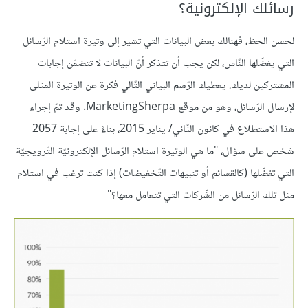
رسائلك الإلكترونية؟
لحسن الحظ، فهنالك بعض البيانات التي تشير إلى وتيرة استلام الرّسائل
التي يفضّلها النّاس، لكن يجب أن تتذكر أنّ البيانات لا تتضمّن إجابات
المشتركين لديك. يعطيك الرّسم البياني التّالي فكرة عن الوتيرة المثلى
لإرسال الرّسائل، وهو من موقع MarketingSherpa. وقد تمّ إجراء
هذا الاستطلاع في كانون الثّاني/ يناير 2015، بناءً على إجابة 2057
شخص على سؤال، "ما هي الوتيرة استلام الرّسائل الإلكترونيّة التّرويجيّة
التي تفضّلها (كالقسائم أو تنبيهات التّخفيضات) إذا كنت ترغب في استلام
مثل تلك الرّسائل من الشّركات التي تتعامل معها؟"