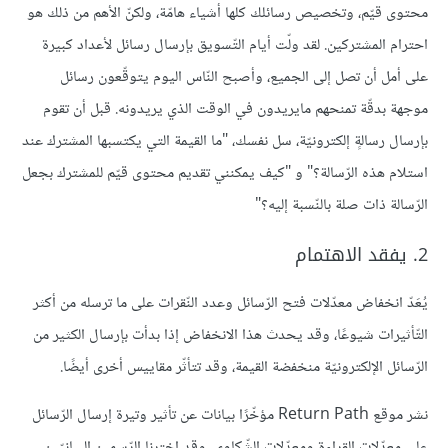
محتوى قيّم، وتخصيص رسائلك كلها أشياء هامّة، ولكنّ الأهم من ذلك هو
احترام المشتركين. لقد ولّت أيام التّسويق بإرسال رسائل لأعداد كبيرة
على أمل أن تصل إلى الجميع، وأصبح النّاس اليوم يتوقّعون رسائل
موجهة بدقّة تمنحهم مايريدون في الوقت الذي يريدونه. قبل أن تقوم
بإرسال رسالةٍ إلكترونيّة، سل نفسك، "ما القيمة التي يكتسبها المشترك عند
استلام هذه الرّسالة؟" و "كيف يمكنني تقديم محتوى قيّم للمشترك بجعل
الرّسالة ذات صلة بالنّسبة إليه؟"
2. يفقد الاهتمام
يُعَدّ انخفاض معدّلات فتح الرّسائل وعدد النّقرات على ما ترسله من أكثر
التّأثيرات شيوعًا، وقد يحدث هذا الانخفاض إذا بدأت بإرسال الكثير من
الرّسائل الإلكترونيّة منخفضة القيمة، وقد تتأثّر مقاييس أخرى أيضًا.
نشر موقع Return Path مؤخّرًا بيانات عن تأثير وتيرة إرسال الرّسائل
على معدّلات القراءة ومعدّلات الشّكاوى. وقد اخترنا الرّسمين البيانيّين