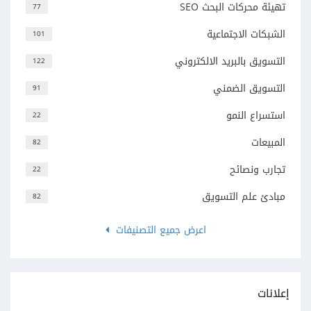
تهيئة محركات البحث SEO
77
الشبكات الاجتماعية
101
التسويق بالبريد الالكتروني
122
التسويق الضمني
91
استسراع النمو
22
المبيعات
82
تجارب ونصائح
22
مبادئ علم التسويق
82
اعرض جميع التصنيفات
إعلانات