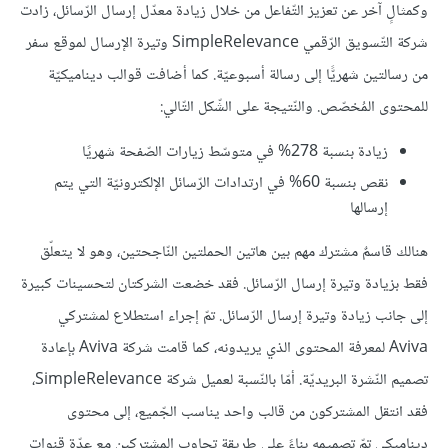
وكمثالٍ آخر عن تعزيز التّفاعل من خلال زيادة معدّل إرسال الرّسائل، زادت
شركة التّسويق الرّقمي SimpleRelevance وتيرة الإرسال لموقع سفر
من رسالتين شهريًّا إلى رسالة أسبوعيّة. كما أضافت قوالب ديناميكيّة
للمحتوى المُخصّص. والنّتيجة على الشّكل التّالي:
زيادة بنسبة 278% في متوسّط زيارات الصّفحة شهريًا
نقص بنسبة 60% في ارتدادات الرّسائل الإلكترونيّة التي يتم
إرسالها
هنالك قاسمٌ مشترك مهم بين هاتين الحملتين النّاجحتين، وهو لا يتعلّق
فقط بزيادة وتيرة إرسال الرّسائل. فقد خضعت الشركتان لتحسينات كبيرة
إلى جانب زيادة وتيرة إرسال الرّسائل. تمّ إجراء استطلاع لمشتركي
Aviva لمعرفة المحتوى الذي يريدونه، كما قامت شركة Aviva بإعادة
تصميم النّشرة البريديّة. أمّا بالنّسبة لعميل شركة SimpleRelevance،
فقد انتقل المشتركون من قالب واحد يناسب الجّميع، إلى محتوى
ديناميكي تمّ تصميمه بناءً على طريقة تجاوب المشتركين مع عدّة قنوات