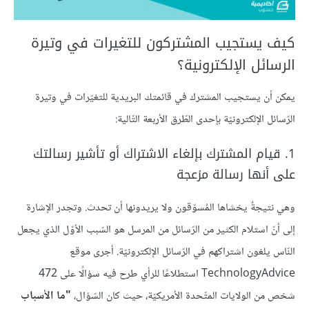
كيف يستجيب المشتركون للتغيرات في وتيرة
الرسائل الإلكترونية؟
يمكن أن يستجيب المشترك في قائمتك البريدية للتغيّرات في وتيرة
الرّسائل الإلكترونيّة بإحدى الطّرق الأربعة التّالية:
1. قيام المشترك بإلغاء الاشتراك أو تأشير رسالتك
على أنها رسالة مزعجة
وهي نتيجةٌ يخشاها المُسوّقون ولا يريدونها أن تحدث. وتجدر الإشارة
إلى أنّ استلام الكثير من الرّسائل من المرسل هو السّبب الأوّل الذي يجعل
النّاس يلغون اشتراكهم في الرّسائل الإلكترونيّة. أجرى موقع
TechnologyAdvice استطلاعًا للرأي طرح فيه سؤالًا على 472
شخص من الولايات المتّحدة الأمريكيّة، حيث كان السّؤال،
"ما الأسباب