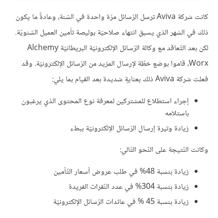
كانت شركة Aviva ترسل الرّسائل مرّة واحدة في السّنة، وعادةً ما يكون
ذلك في الشهر الذي يسبق انتهاء صلاحيّة بوليصة تأمين العميل السّنويّة.
لكن بعد التّعاقد مع وكالة الرّسائل الإلكترونيّة البريطانيّة Alchemy
Worx، قاموا بوضع خطّة لإرسال المزيد من الرّسائل الإلكترونيّة. وقد
فعلت شركة Aviva ذلك بعنايةٍ شديدة بعد القيام بما يلي:
إجراء استطلاع للمشتركين لمعرفة نوع المحتوى الذي يرغبون
باستلامه
زيادة وتيرة إرسال الرّسائل الإلكترونيّة ببطء
وكانت النّتيجة على النّحو التّالي:
زيادة بنسبة 48% في طلب عروض أسعار التّأمين
زيادة بنسبة 304% في عدد النّقرات الفريدة
زيادة بنسبة 45 % في عائدات الرّسائل الإلكترونيّة