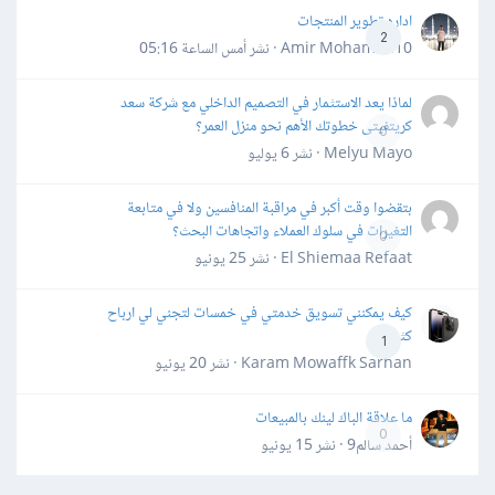
اداره تطوير المنتجات
2
Amir Mohamed10 · نشر
أمس الساعة 05:16
لماذا يعد الاستثمار في التصميم الداخلي مع شركة سعد
كريتفيتى خطوتك الأهم نحو منزل العمر؟
0
Melyu Mayo · نشر
6 يوليو
بتقضوا وقت أكبر في مراقبة المنافسين ولا في متابعة
التغيرات في سلوك العملاء واتجاهات البحث؟
0
El Shiemaa Refaat · نشر
25 يونيو
كيف يمكنني تسويق خدمتي في خمسات لتجني لي ارباح
كثيرة
1
Karam Mowaffk Sarhan · نشر
20 يونيو
ما علاقة الباك لينك بالمبيعات
0
أحمد سالم9 · نشر
15 يونيو