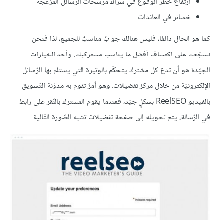
ارتفاع خطر الوقوع في شراك مرشّحات الرّسائل المزعجة
خسائر في العائدات
كما هو الحال دائمًا، فليس هنالك جوابٌ مناسبٌ للجميع، لذا فنحن
نشجّعك على اكتشاف أفضل ما يناسب مشتركيك. وأحد الخيارات
الجيّدة هو أن تدع كل مشترك يتحكّم بالوتيرة التي يستلم بها الرّسائل
الإلكترونيّة من خلال مركز تفضيلات. وهو أمرٌ تقوم به مدوّنة التّسويق
بالفيديو ReelSEO بشكلٍ جيّد، فعندما يقوم المشترك بالنّقر على رابط
في الرّسالة، يتم تحويله إلى صفحة تفضيلات تشبه الصّورة التّالية