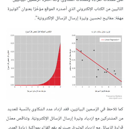
التّاليين من الكتاب الإلكتروني الذي أصدره الموقع مؤخّرًا بعنوان "الوتيرة
مهمّة: مفاتيح تحسين وتيرة إرسال الرّسائل الإلكترونيّة".
كما تلاحظ في الرّسمين البيانيّين، فقد ازداد عدد الشكاوى بالنّسبة للعديد
من المشتركين مع ازدياد وتيرة إرسال الرّسائل الإلكترونيّة. وتناقص معدّل
قراءة الرّسائل مع ازدياد الوتيرة، حيث لم يقم القرّاء بمواكبة زيادة العدد.