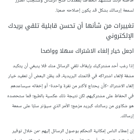
خاطئة فإنك ستشهد انخفاضًا بمعدلات فتح الرسائل وستجلب الضرر
لسمعة إرسالك بشكل قد يكون إصلاحه صعبًا.
تغييرات من شأنها أن تحسن قابلية تلقي بريدك
الإلكتروني
اجعل خيار إلغاء الاشتراك سهلا وواضحا
إذا رغب أحد مشتركيك بإيقاف تلقي الرسائل منك فلا ينبغي أن يتكبد
مشقة لإلغاء اشتراكه في قائمتك البريدية، قد يظن البعض أن تعقيد خيار
إلغاء الاشتراك -كأن يحتاج لأكثر من نقرة واحدة- أو إخفائه سيساعدهم
في الحفاظ على مشتركيهم، لكن نتيجة ذلك عكسية بالطبع؛ فما ستحصده
هو شكاوى من رسالتك كبريد مزعج؛ الأمر الذي سيؤثر سلبًا على سمعة
إرسالك.
إن إعطاء الناس إمكانية التحكم بوصول الرسائل إليهم -من خلال توفير