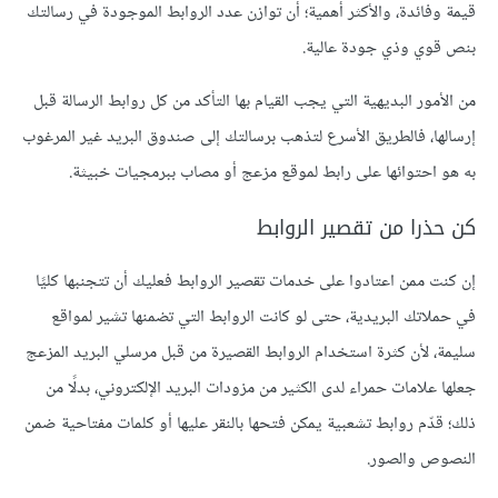
قيمة وفائدة، والأكثر أهمية؛ أن توازن عدد الروابط الموجودة في رسالتك
بنص قوي وذي جودة عالية.
من الأمور البديهية التي يجب القيام بها التأكد من كل روابط الرسالة قبل
إرسالها، فالطريق الأسرع لتذهب برسالتك إلى صندوق البريد غير المرغوب
به هو احتوائها على رابط لموقع مزعج أو مصاب ببرمجيات خبيثة.
كن حذرا من تقصير الروابط
إن كنت ممن اعتادوا على خدمات تقصير الروابط فعليك أن تتجنبها كليًا
في حملاتك البريدية، حتى لو كانت الروابط التي تضمنها تشير لمواقع
سليمة، لأن كثرة استخدام الروابط القصيرة من قبل مرسلي البريد المزعج
جعلها علامات حمراء لدى الكثير من مزودات البريد الإلكتروني، بدلًا من
ذلك؛ قدّم روابط تشعبية يمكن فتحها بالنقر عليها أو كلمات مفتاحية ضمن
النصوص والصور.