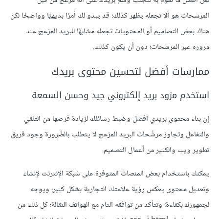
لعلّ أفضل ما تقوم به لتجنب وسم بريدك على أنه مزعج من قبل
المرشحات هو ألا تجعله يظهر كذلك؛ قد يبدو لك أمرًا بديهيًا وواضحًا لكن
هناك بعض التصاميم أو المحتويات تجعله مشابهًا للبريد المزعج عند
مروره عبر المرشحات؛ دون أن يكون كذلك.
ممارسات أفضل لتحسين محتوى بريدك
استخدم مزود بريد إلكتروني جيد وحسن السمعة
إن بناء محتوى بريدي أفضل وضبط رسائلك لزيادة فرصها من التلقي
والتفاعل وتجاوز مرشّحات البريد المزعج لا يتطلب بالضّرورة وجود فريق
تطوير ويب والكثير من أعمال التصميم.
يمكنك باستخدام بعض المنصات المتوفرة على شبكة الإنترنت لإنشاء
وتعديل محتوى يعكس رؤية علامتك التجارية بشكل كبير؛ ويوجه
لجمهورك بكفاءة؛ وتتأكد من توافقه التام مع الهواتف النقالة؛ كل ذلك من