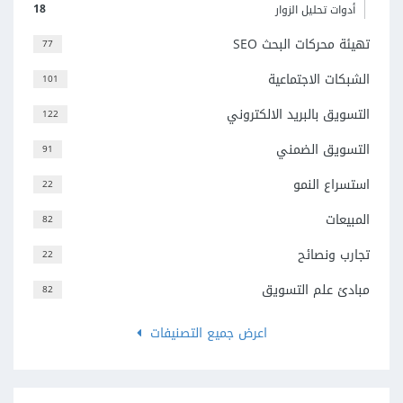
18
أدوات تحليل الزوار
تهيئة محركات البحث SEO
77
الشبكات الاجتماعية
101
التسويق بالبريد الالكتروني
122
التسويق الضمني
91
استسراع النمو
22
المبيعات
82
تجارب ونصائح
22
مبادئ علم التسويق
82
اعرض جميع التصنيفات