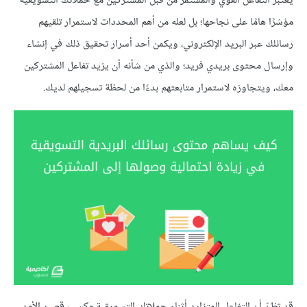
يعتبر التفاعل القوي والمستمر من قبل المشتركين مع حملاتك التسويقية
مؤشرًا هامًا على نجاحها؛ بل لعله من أهم المحددات لاستمرار تلقيهم
رسائلك عبر البريد الإلكتروني، ويكمن أحد أسرار تحقيق ذلك في إنشاء
وإرسال محتوى بريدي فريد؛ والذي من شأنه أن يزيد تفاعل المشتركين
معك، ويتجاوزه لاستمرار متابعتهم بدءًا من لحظة تسجيلهم لديك.
قد تظنّ أن التفاعل المتزايد أثناء حملاتك التسويقية مكسب قصير الأمد،