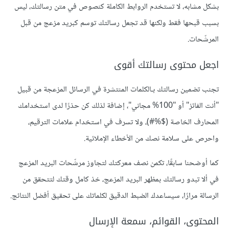
بشكل مشابه، لا تستخدم الروابط الكاملة كنصوص في متن رسالتك، ليس
بسبب قبحها فقط ولكنها قد تجعل رسالتك توسم كبريد مزعج من قبل
المرشّحات.
اجعل محتوى رسالتك أقوى
تجنب تضمين رسالتك بـالكلمات المنتشرة في الرسائل المزعجة من قبيل
"أنت الفائز" أو "100% مجاني"، إضافة لذلك كن حذرًا لدى استخدامك
المحارف الخاصة ($%#)، ولا تسرف في استخدام علامات الترقيم،
واحرص على سلامة نصك من الأخطاء الإملائية.
كما أوضحنا سابقًا، تكمن نصف معركتك لتجاوز مرشّحات البريد المزعج
في ألا تبدو رسالتك بمظهر البريد المزعج، خذ كامل وقتك لتتحقق من
الرسالة مرارًا، سيساعدك الضبط الدقيق لكلماتك على تحقيق أفضل النتائج.
المحتوى، القوائم، سمعة الإرسال