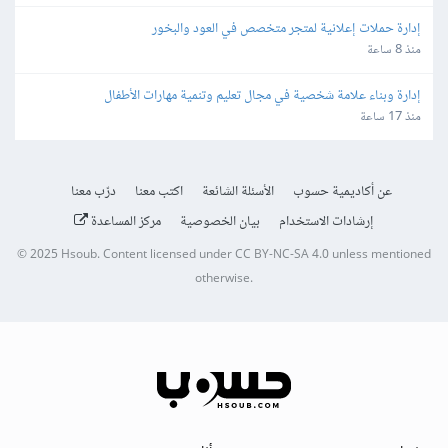
إدارة حملات إعلانية لمتجر متخصص في العود والبخور
منذ 8 ساعة
إدارة وبناء علامة شخصية في مجال تعليم وتنمية مهارات الأطفال
منذ 17 ساعة
عن أكاديمية حسوب
الأسئلة الشائعة
اكتب معنا
درّب معنا
إرشادات الاستخدام
بيان الخصوصية
مركز المساعدة
© 2025
Hsoub
.
Content licensed under
CC BY-NC-SA 4.0
unless mentioned
otherwise.