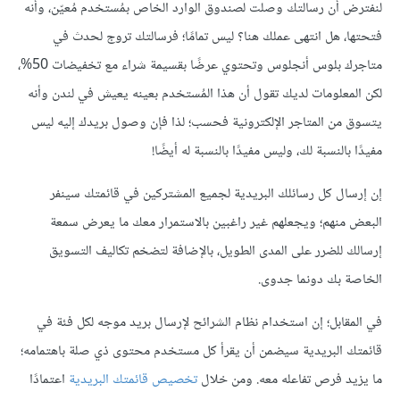
لنفترض أن رسالتك وصلت لصندوق الوارد الخاص بمُستخدم مُعيّن، وأنه
فتحتها، هل انتهى عملك هنا؟ ليس تمامًا؛ فرسالتك تروج لحدث في
متاجرك بلوس أنجلوس وتحتوي عرضًا بقسيمة شراء مع تخفيضات 50%،
لكن المعلومات لديك تقول أن هذا المُستخدم بعينه يعيش في لندن وأنه
يتسوق من المتاجر الإلكترونية فحسب؛ لذا فإن وصول بريدك إليه ليس
مفيدًا بالنسبة لك، وليس مفيدًا بالنسبة له أيضًا!
إن إرسال كل رسائلك البريدية لجميع المشتركين في قائمتك سينفر
البعض منهم؛ ويجعلهم غير راغبين بالاستمرار معك ما يعرض سمعة
إرسالك للضرر على المدى الطويل، بالإضافة لتضخم تكاليف التسويق
الخاصة بك دونما جدوى.
في المقابل؛ إن استخدام نظام الشرائح لإرسال بريد موجه لكل فئة في
قائمتك البريدية سيضمن أن يقرأ كل مستخدم محتوى ذي صلة باهتمامه؛
ما يزيد فرص تفاعله معه. ومن خلال
تخصيص قائمتك البريدية
اعتمادًا