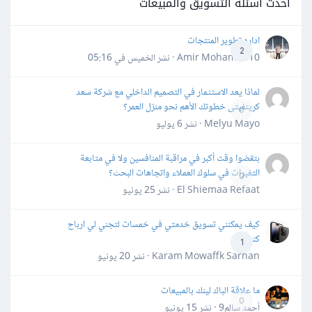
أحدث أسئلة التسويق والمبيعات
اداره تطوير المنتجات
2
Amir Mohamed10 · نشر
الخميس في 05:16
لماذا يعد الاستثمار في التصميم الداخلي مع شركة سعد
كريتفيتى خطوتك الأهم نحو منزل العمر؟
0
Melyu Mayo · نشر
6 يوليو
بتقضوا وقت أكبر في مراقبة المنافسين ولا في متابعة
التغيرات في سلوك العملاء واتجاهات البحث؟
0
El Shiemaa Refaat · نشر
25 يونيو
كيف يمكنني تسويق خدمتي في خمسات لتجني لي ارباح
كثيرة
1
Karam Mowaffk Sarhan · نشر
20 يونيو
ما علاقة الباك لينك بالمبيعات
0
أحمد سالم9 · نشر
15 يونيو