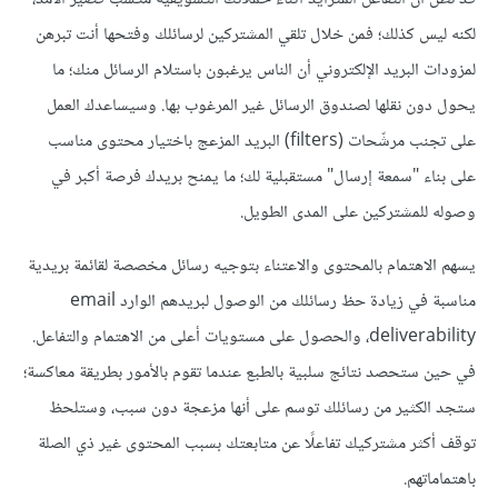
لكنه ليس كذلك؛ فمن خلال تلقي المشتركين لرسائلك وفتحها أنت تبرهن
لمزودات البريد الإلكتروني أن الناس يرغبون باستلام الرسائل منك؛ ما
يحول دون نقلها لصندوق الرسائل غير المرغوب بها. وسيساعدك العمل
على تجنب مرشّحات (filters) البريد المزعج باختيار محتوى مناسب
على بناء "سمعة إرسال" مستقبلية لك؛ ما يمنح بريدك فرصة أكبر في
وصوله للمشتركين على المدى الطويل.
يسهم الاهتمام بالمحتوى والاعتناء بتوجيه رسائل مخصصة لقائمة بريدية
مناسبة في زيادة حظ رسائلك من الوصول لبريدهم الوارد email
deliverability، والحصول على مستويات أعلى من الاهتمام والتفاعل.
في حين ستحصد نتائج سلبية بالطبع عندما تقوم بالأمور بطريقة معاكسة؛
ستجد الكثير من رسائلك توسم على أنها مزعجة دون سبب، وستلحظ
توقف أكثر مشتركيك تفاعلًا عن متابعتك بسبب المحتوى غير ذي الصلة
باهتماماتهم.