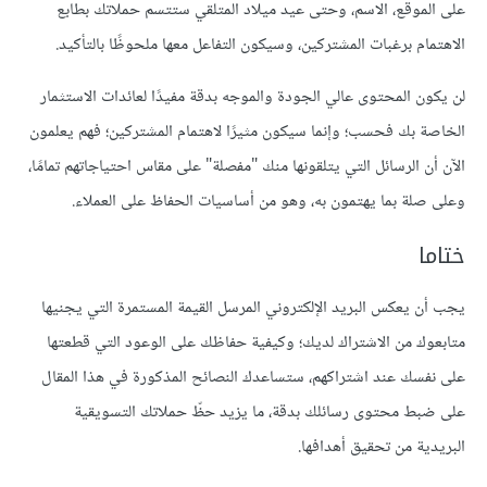
على الموقع، الاسم، وحتى عيد ميلاد المتلقي ستتسم حملاتك بطابع
الاهتمام برغبات المشتركين، وسيكون التفاعل معها ملحوظًا بالتأكيد.
لن يكون المحتوى عالي الجودة والموجه بدقة مفيدًا لعائدات الاستثمار
الخاصة بك فحسب؛ وإنما سيكون مثيرًا لاهتمام المشتركين؛ فهم يعلمون
الآن أن الرسائل التي يتلقونها منك "مفصلة" على مقاس احتياجاتهم تمامًا،
وعلى صلة بما يهتمون به، وهو من أساسيات الحفاظ على العملاء.
ختاما
يجب أن يعكس البريد الإلكتروني المرسل القيمة المستمرة التي يجنيها
متابعوك من الاشتراك لديك؛ وكيفية حفاظك على الوعود التي قطعتها
على نفسك عند اشتراكهم، ستساعدك النصائح المذكورة في هذا المقال
على ضبط محتوى رسائلك بدقة، ما يزيد حظّ حملاتك التسويقية
البريدية من تحقيق أهدافها.