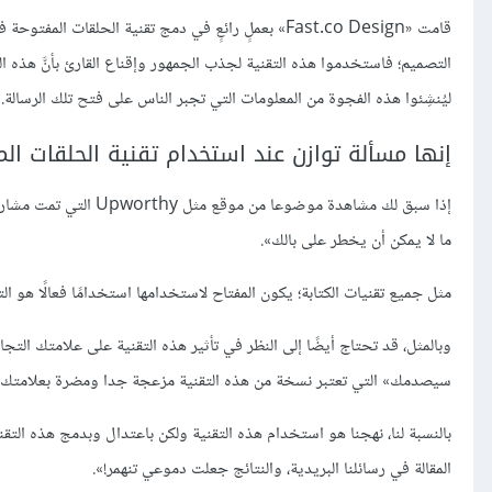
قامت «Fast.co Design» بعملٍ رائعٍ في دمج تقنية الحلق
التصميم؛ فاستخدموا هذه التقنية لجذب الجمهور وإقناع القارئ بأنَّ هذه ا
ليُنشِئوا هذه الفجوة من المعلومات التي تجبر الناس على فتح تلك الرسالة.
إنها مسألة توازن عند استخدام تقنية الحلقات ال
إذا سبق لك مشاهدة موض
ما لا يمكن أن يخطر على بالك».
مثل جميع تقنيات الكتابة؛ يكون المفتاح ﻻستخدامها استخدامًا فعالًا هو التو
وبالمثل، قد تحتاج أيضًا إلى النظر في تأثير هذه التقنية على علامتك الت
سيصدمك» التي تعتبر نسخة من هذه التقنية مزعجة جدا ومضرة بعلامتك الت
بالنسبة لنا، نهجنا هو استخدام هذه التقنية ولكن باعتدال وبدمج هذه التق
المقالة في رسائلنا البريدية، والنتائج جعلت دموعي تنهمر!».