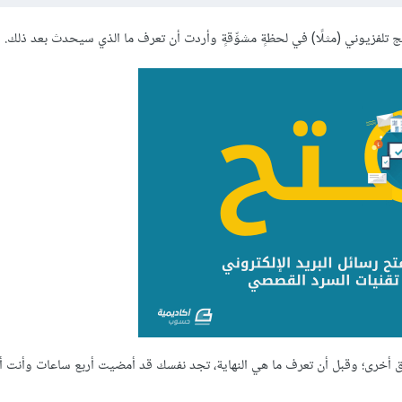
 تلفزيوني (مثلًا) في لحظةٍ مشوِّقةٍ وأردت أن تعرف ما الذي سيحدث بعد ذلك.
ق أخرى؛ وقبل أن تعرف ما هي النهاية، تجد نفسك قد أمضيت أربع ساعات وأنت أم