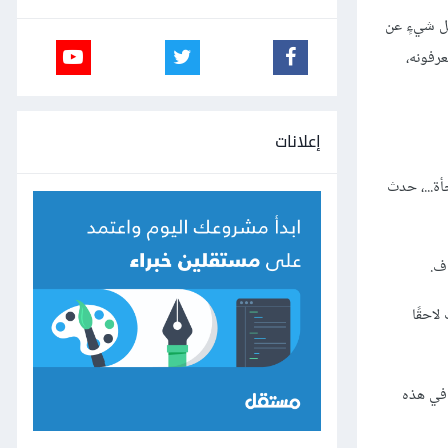
م كل شيءٍ عن
رفونه،
إعلانات
 وفجأة...، حدث
اف.
ﻻحقًا
 في هذه