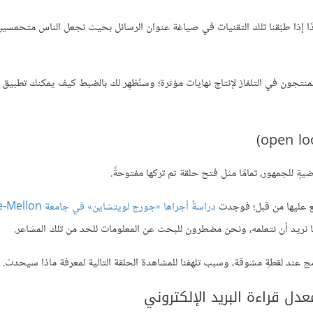
 إذا طبّقنا تلك التقنيات في صياغة عنوان الرسائل بحيث نجعل الناس متحمسين
جون في التلفاز لإنتاج نهايات مؤثرة؛ وسنُظهِر لك بالضبط كيف يمكنك تطبيق ه
يةٍ للجمهور، تمامًا مثل فتح حلقة ثم تركها مفتوحةً.
طلع عليها من قبل؛ فوجدت
دراسةٌ أجراها
«جورج لويتشاين» في جامعة Carnegie-Mellon
وما نريد أن نتعلمه، ونحن مضطرون للبحث عن المعلومات للحد من تلك المشاعر.
امج عند لقطةٍ مشوقة، وسبب تلهفنا للمشاهدة الحلقة التالية لمعرفة ماذا سيحدث.
دل قراءة البريد الإلكتروني