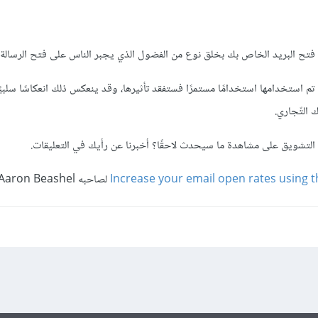
 فتح البريد الخاص بك بخلق نوع من الفضول الذي يجبر الناس على فتح الرسالة.
م استخدامها استخدامًا مستمرًا فستفقد تأثيرها، وقد ينعكس ذلك انعكاسًا سلبيً
 التّجاري.
التشويق على مشاهدة ما سيحدث ﻻحقًا؟ أخبرنا عن رأيك في التعليقات.
Increase your email open rates using t
لصاحبه Aaron Beashel.