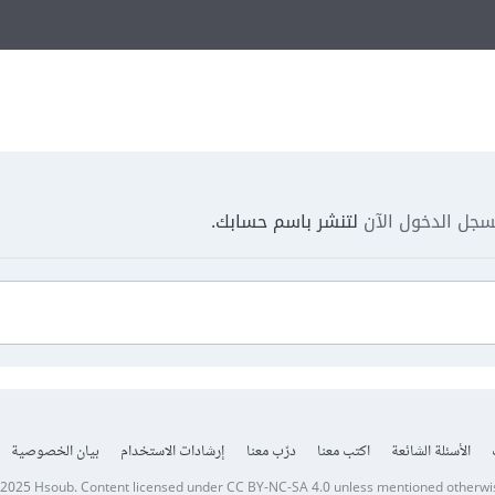
جل الدخول الآن
لتنشر باسم حسابك.
الأسئلة الشائعة
اكتب معنا
درّب معنا
إرشادات الاستخدام
بيان الخصوصية
 2025
Hsoub
.
Content licensed under
CC BY-NC-SA 4.0
unless mentioned otherwi