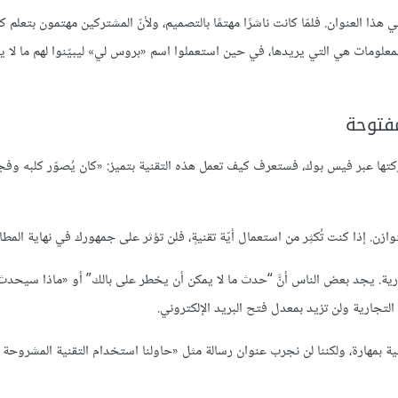
ات المفتوحة في هذا العنوان. فلمّا كانت ناشرًا مهتمًا بالتصميم، ولأنّ المشتركين مهتمون بتعل
لمعلومات هي التي يريدها، في حين استعملوا اسم «بروس لي» ليبيّنوا لهم ما ﻻ يع
مفتوحة
وعا من موقع مثل Upworthy التي تمت مشاركتها عبر فيس بوك، فستعرف كيف تعمل هذه التقنية بتميز: «كان يُصوّر كلبه
ازن. إذا كنت تُكثِر من استعمال أيّة تقنيةٍ، فلن تؤثر على جمهورك في نهاية المط
جارية. يجد بعض الناس أنَّ “حدث ما لا يمكن أن يخطر على بالك” أو «ماذا سيحدث 
جارية ولن تزيد بمعدل فتح البريد الإلكتروني.
نية بمهارة، ولكننا لن نجرب عنوان رسالة مثل «حاولنا استخدام التقنية المشروحة