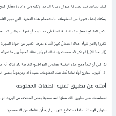
كيف يساعد ذلك بصياغة عنوان رسالة البريد الإلكتروني وزيادة معدَّل فتح
يمكنك إنشاء فجوةٌ من المعلومات -باستخدام هذه التقنية- التي تجبر الناس
يكمن المفتاح لجعل هذه التقنية فعالةً في «ما نريد أن نعرف» والتي تعد جز
فكروا بالأمر قليلًا, هناك احتمالٌ كبيرٌ أنَّك ﻻ تعرف الكثير عن «نواة المجرة
(إلى حدِّ الآن) لم تكن قد سمعت بها، لذلك لم يكن هناك فجوةٌ بين ما تعرفه 
لذا قبل أن تبدأ دمج هذه التقنية بعناوين المواضيع الخاصة بك تذكر أنه هن
إذا أظهرت للقارئ أولًا لماذا تُعدّ هذه المعلومات مفيدةً له ومرغوبةً بنف
أمثلة عن تطبيق تقنية الحلقات المفتوحة
لمساعدتك على تطبيق ذلك عمليًا، لقد سحبنا بعض الحملات من البريد الوار
عنوان الرسالة: ماذا يستطيع «بروس لي» أن يعلمك عن التصميم؟