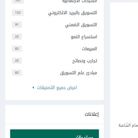
الشبكات الاجتماعية
101
التسويق بالبريد الالكتروني
122
التسويق الضمني
91
استسراع النمو
22
المبيعات
82
تجارب ونصائح
22
مبادئ علم التسويق
82
اعرض جميع التصنيفات
إعلانات
ام الشّاشة