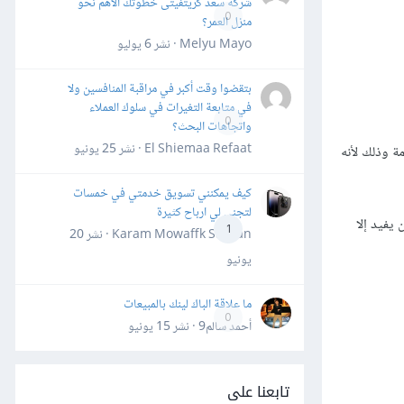
شركة سعد كريتفيتى خطوتك الأهم نحو
0
منزل العمر؟
Melyu Mayo · نشر
6 يوليو
بتقضوا وقت أكبر في مراقبة المنافسين ولا
في متابعة التغيرات في سلوك العملاء
0
واتجاهات البحث؟
El Shiemaa Refaat · نشر
25 يونيو
مة وذلك لأنه
كيف يمكنني تسويق خدمتي في خمسات
لتجني لي ارباح كثيرة
ن يفيد إﻻ
1
Karam Mowaffk Sarhan · نشر
20
يونيو
ما علاقة الباك لينك بالمبيعات
0
أحمد سالم9 · نشر
15 يونيو
تابعنا على