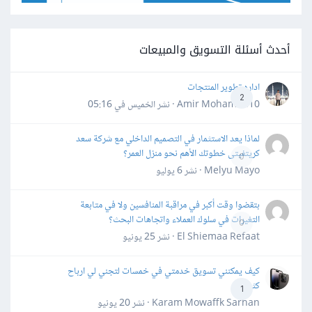
أحدث أسئلة التسويق والمبيعات
اداره تطوير المنتجات
2
Amir Mohamed10 · نشر
الخميس في 05:16
لماذا يعد الاستثمار في التصميم الداخلي مع شركة سعد
كريتفيتى خطوتك الأهم نحو منزل العمر؟
0
Melyu Mayo · نشر
6 يوليو
بتقضوا وقت أكبر في مراقبة المنافسين ولا في متابعة
التغيرات في سلوك العملاء واتجاهات البحث؟
0
El Shiemaa Refaat · نشر
25 يونيو
كيف يمكنني تسويق خدمتي في خمسات لتجني لي ارباح
كثيرة
1
Karam Mowaffk Sarhan · نشر
20 يونيو