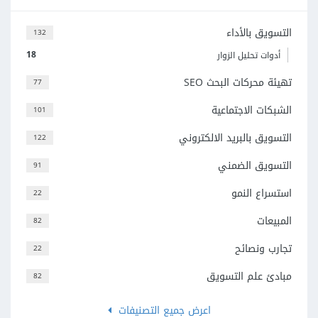
التسويق بالأداء
132
18
أدوات تحليل الزوار
تهيئة محركات البحث SEO
77
الشبكات الاجتماعية
101
التسويق بالبريد الالكتروني
122
التسويق الضمني
91
استسراع النمو
22
المبيعات
82
تجارب ونصائح
22
مبادئ علم التسويق
82
اعرض جميع التصنيفات