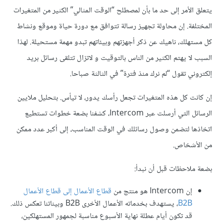
يتعلق الأمر إلى حد ما بأن لمصطلح “الوقت المثالي” الكثير من المتغيرات
المختلفة. إن محاولة تجهيز رسالة تتوافق مع دورة حياة وموقع ونشاط
كل مستهلك، ناهيك عن ذكر أجهزتهم وبيئاتهم تبدو مهمة مستحيلة. لهذا
السبب لا يهتم الكثير من الناس بالتوقيت و لاتزال تتلقى رسائل بريد
إلكتروني تقول “لم نرك منذ فترة” في الثالثة صباحا.
إن كانت كل هذه المتغيرات تجعل رأسك يدور، لا تيأس. بتحليل ملايين
الرسائل التي أرسلت عبر Intercom، كشفنا بضعة خطوات تستطيع
اتخاذها لتضمن وصول رسائلك في الوقت المناسب، إلى أكبر عدد ممكن
من الأشخاص.
بضعة ملاحظات قبل أن نبدأ:
إن Intercom هو منتج من
قطاع الأعمال إلى قطاع الأعمال
B2B
، يستهدف بخدماته الأعمال الأخرى B2B وبيناتنا تعكس ذلك.
قد تكون أيام عطلة نهاية الأسبوع مناسبة لجمهور المستهلكين،